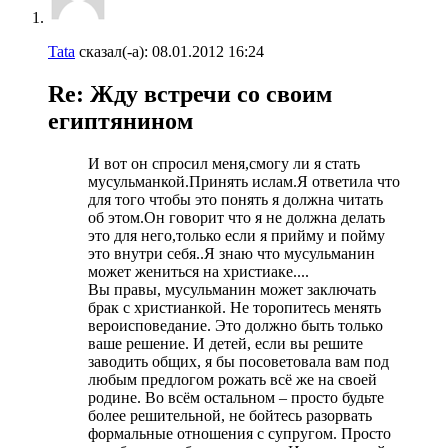
Tata
сказал(-а):
08.01.2012
16:24
Re: Жду встречи со своим
египтянином
И вот он спросил меня,смогу ли я стать
мусульманкой.Принять ислам.Я ответила что
для того чтобы это понять я должна читать
об этом.Он говорит что я не должна делать
это для него,только если я прийму и пойму
это внутри себя..Я знаю что мусульманин
может жениться на христиаке....
Вы правы, мусульманин может заключать
брак с христианкой. Не торопитесь менять
вероисповедание. Это должно быть только
ваше решение. И детей, если вы решите
заводить общих, я бы посоветовала вам под
любым предлогом рожать всё же на своей
родине. Во всём остальном – просто будьте
более решительной, не бойтесь разорвать
формальные отношения с супругом. Просто