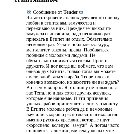
Сообщение от
Tender
Читаю откровения наших девушек по поводу
любви к египтянам, замужества и
переживаю за них. Прежде чем выходить
замуж за египтянина, надо несколько раз
приехать в Египет на отдых. Обязательно
несколько раз. Узнать поближе культуру,
менталитет, законы, нравы. Пообщаться
поближе с молодыми людьми. Не
обязательно заниматься сексом. Просто
дружить. И вот когда вы поймете, что вам
близок дух Египта, только тогда вы можете
смело влюбляться в араба. Теоретически
конечно возможно, но захотите ли вы ждать?
Вот в чем вопрос. Я это пишу не только для
вас Terra, но и для сотен других девушек,
которые еще наивные. И эти признания
ушлых арабов принимают за чистую монету.
В Египте молодые ребята да и немолодые
научились хорошо распознавать психологию
именно русских красавиц, которые идут
скороспело, вслепую "замуж". А потом часто
становятся заложницами сексуальных утех