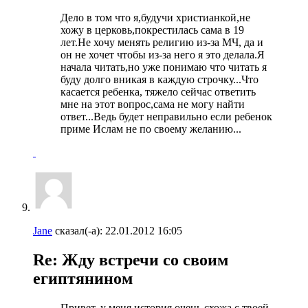
Дело в том что я,будучи христианкой,не
хожу в церковь,покрестилась сама в 19
лет.Не хочу менять религию из-за МЧ, да и
он не хочет чтобы из-за него я это делала.Я
начала читать,но уже понимаю что читать я
буду долго вникая в каждую строчку...Что
касается ребенка, тяжело сейчас ответить
мне на этот вопрос,сама не могу найти
ответ...Ведь будет неправильно если ребенок
приме Ислам не по своему желанию...
Jane
сказал(-а):
22.01.2012
16:05
Re: Жду встречи со своим
египтянином
Привет, у меня история очень схожа с твоей.