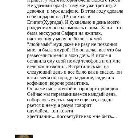
Не удачный брак(к тому же уже третий), 2
девочки, и муж альфонс. В этом году сделала
себе подарок на ДР, поехала в
Египет(Хургада). И буквально в день моего
рождения я познакомилась с ним...Хани...это
была экскурсия Сафари на джипах,
настроения у меня не было, т.к мой
"любимый" муж даже не разу не позвонил
мне...я была хмурой. Но он делал все что бы
развеселить меня и мою дочь. В итоге я
оставила ему свой номер телефона и он мне
вечером позвонил. Встретились мы на
следующий день и все было как в сказке...он
катал меня по городу на джипе, сидели в
кофе-шоп, короче романтика.
Он даже нас с дочкой в аэропорт проводил.
Сейчас мы перезваниваемся каждый день,
собираюсь ехать в марте еще раз, сердце
рвется к нему, а разум говорит
одумайся.....он кстати
хрестианин....посоветуйте как мне быть....