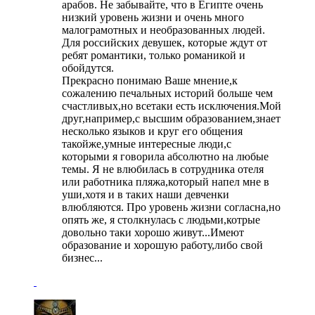
арабов. Не забывайте, что в Египте очень
низкий уровень жизни и очень много
малограмотных и необразованных людей.
Для российских девушек, которые ждут от
ребят романтики, только романикой и
обойдутся.
Прекрасно понимаю Ваше мнение,к
сожалению печальных историй больше чем
счастливых,но всетаки есть исключения.Мой
друг,например,с высшим образованием,знает
несколько языков и круг его общения
такойже,умные интересные люди,с
которыми я говорила абсолютно на любые
темы. Я не влюбилась в сотрудника отеля
или работника пляжа,который напел мне в
уши,хотя и в таких наши девченки
влюбляются. Про уровень жизни согласна,но
опять же, я столкнулась с людьми,котрые
довольно таки хорошо живут...Имеют
образование и хорошую работу,либо свой
бизнес...