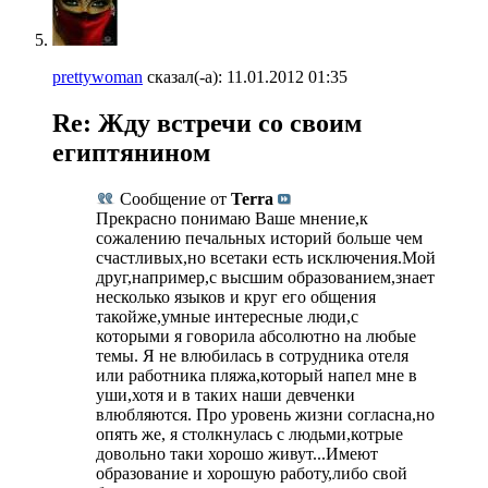
prettywoman
сказал(-а):
11.01.2012
01:35
Re: Жду встречи со своим
египтянином
Сообщение от
Terra
Прекрасно понимаю Ваше мнение,к
сожалению печальных историй больше чем
счастливых,но всетаки есть исключения.Мой
друг,например,с высшим образованием,знает
несколько языков и круг его общения
такойже,умные интересные люди,с
которыми я говорила абсолютно на любые
темы. Я не влюбилась в сотрудника отеля
или работника пляжа,который напел мне в
уши,хотя и в таких наши девченки
влюбляются. Про уровень жизни согласна,но
опять же, я столкнулась с людьми,котрые
довольно таки хорошо живут...Имеют
образование и хорошую работу,либо свой