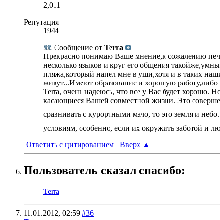
2,011
Репутация
1944
Сообщение от
Terra
Прекрасно понимаю Ваше мнение,к сожалению печа
несколько языков и круг его общения такойже,умны
пляжа,который напел мне в уши,хотя и в таких наш
живут...Имеют образование и хорошую работу,либо с
Terra, очень надеюсь, что все у Вас будет хорошо.
касающиеся Вашей совместной жизни. Это совершен
сравнивать с курортными мачо, то это земля и небо.
условиям, особенно, если их окружить заботой и лю
Ответить с цитированием
Вверх
▲
Пользователь сказал cпасибо:
Terra
11.01.2012,
02:59
#36