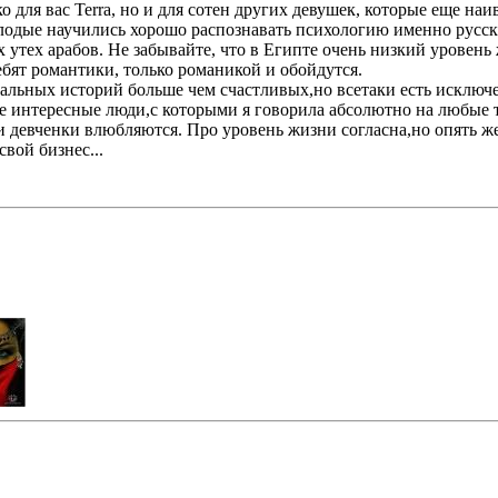
ко для вас Terra, но и для сотен других девушек, которые еще н
лодые научились хорошо распознавать психологию именно русски
 утех арабов. Не забывайте, что в Египте очень низкий уровен
ебят романтики, только романикой и обойдутся.
льных историй больше чем счастливых,но всетаки есть исключе
е интересные люди,с которыми я говорила абсолютно на любые т
и девченки влюбляются. Про уровень жизни согласна,но опять же
вой бизнес...