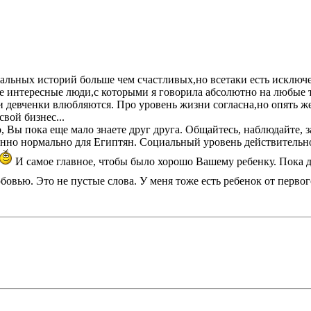
льных историй больше чем счастливых,но всетаки есть исключе
е интересные люди,с которыми я говорила абсолютно на любые т
и девченки влюбляются. Про уровень жизни согласна,но опять же
вой бизнес...
 Но, Вы пока еще мало знаете друг друга. Общайтесь, наблюдайте
но нормально для Египтян. Социальный уровень действительно 
И самое главное, чтобы было хорошо Вашему ребенку. Пока д
бовью. Это не пустые слова. У меня тоже есть ребенок от первог