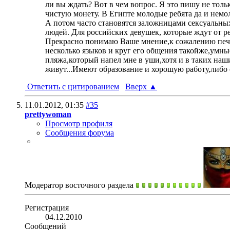
ли вы ждать? Вот в чем вопрос. Я это пишу не толь
чистую монету. В Египте молодые ребята да и немо
А потом часто становятся заложницами сексуальных
людей. Для российских девушек, которые ждут от р
Прекрасно понимаю Ваше мнение,к сожалению печа
несколько языков и круг его общения такойже,умны
пляжа,который напел мне в уши,хотя и в таких наш
живут...Имеют образование и хорошую работу,либо с
Ответить с цитированием
Вверх
▲
11.01.2012,
01:35
#35
prettywoman
Просмотр профиля
Сообщения форума
Модератор восточного раздела
Регистрация
04.12.2010
Сообщений