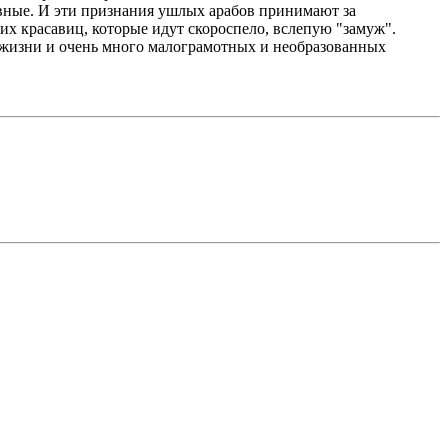
аивные. И эти признания ушлых арабов принимают за
х красавиц, которые идут скороспело, вслепую "замуж".
ь жизни и очень много малограмотных и необразованных