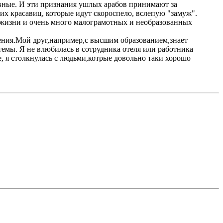
аивные. И эти признания ушлых арабов принимают за
х красавиц, которые идут скороспело, вслепую "замуж".
ь жизни и очень много малограмотных и необразованных
ния.Мой друг,например,с высшим образованием,знает
емы. Я не влюбилась в сотрудника отеля или работника
, я столкнулась с людьми,котрые довольно таки хорошо