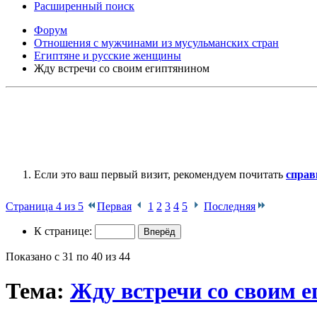
Расширенный поиск
Форум
Отношения с мужчинами из мусульманских стран
Египтяне и русские женщины
Жду встречи со своим египтянином
Если это ваш первый визит, рекомендуем почитать
справ
Страница 4 из 5
Первая
1
2
3
4
5
Последняя
К странице:
Показано с 31 по 40 из 44
Тема:
Жду встречи со своим 