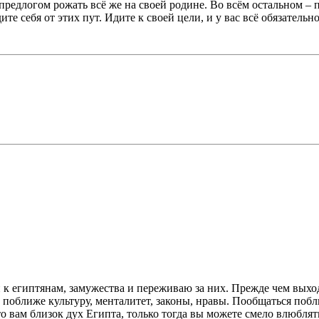
редлогом рожать всё же на своей родине. Во всём остальном – п
е себя от этих пут. Идите к своей цели, и у вас всё обязательно
 египтянам, замужества и переживаю за них. Прежде чем выходи
ть поближе культуру, менталитет, законы, нравы. Пообщаться по
то вам близок дух Египта, только тогда вы можете смело влюблят