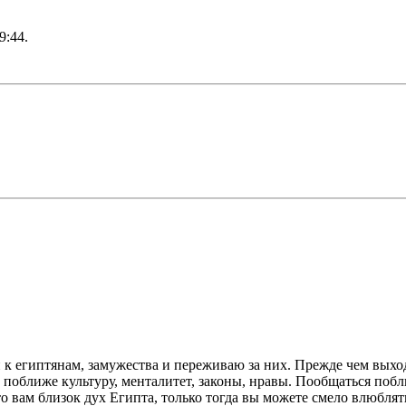
9:44
.
 египтянам, замужества и переживаю за них. Прежде чем выходи
ть поближе культуру, менталитет, законы, нравы. Пообщаться по
то вам близок дух Египта, только тогда вы можете смело влюблят