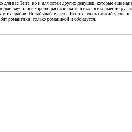
ко для вас Terra, но и для сотен других девушек, которые еще н
лодые научились хорошо распознавать психологию именно русски
 утех арабов. Не забывайте, что в Египте очень низкий уровен
ебят романтики, только романикой и обойдутся.