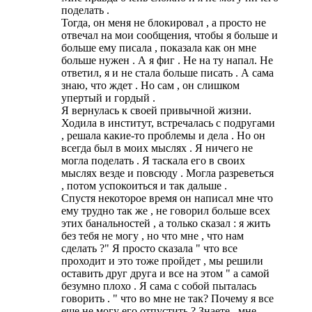
поделать .
Тогда, он меня не блокировал , а просто не
отвечал на мои сообщения, чтобы я больше и
больше ему писала , показала как он мне
больше нужен . А я фиг . Не на ту напал. Не
ответил, я и не стала больше писать . А сама
знаю, что ждет . Но сам , он слишком
упертый и гордый .
Я вернулась к своей привычной жизни.
Ходила в институт, встречалась с подругами
, решала какие-то проблемы и дела . Но он
всегда был в моих мыслях . Я ничего не
могла поделать . Я таскала его в своих
мыслях везде и повсюду . Могла разреветься
, потом успокоиться и так дальше .
Спустя некоторое время он написал мне что
ему трудно так же , не говорил больше всех
этих банальностей , а только сказал : я жить
без тебя не могу , но что мне , что нам
сделать ?" Я просто сказала " что все
проходит и это тоже пройдет , мы решили
оставить друг друга и все на этом " а самой
безумно плохо . Я сама с собой пыталась
говорить . " что во мне не так? Почему я все
еще не могу его отпустить ? Знаете , мне