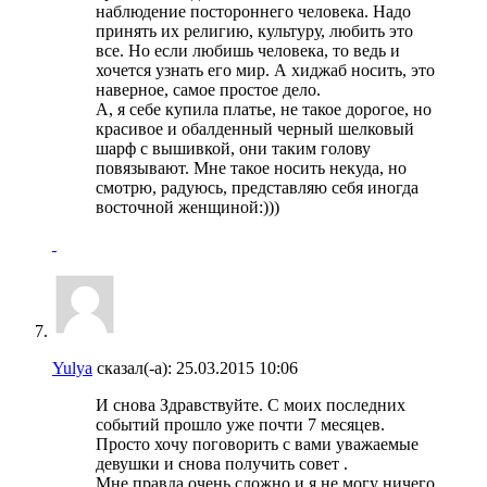
наблюдение постороннего человека. Надо
принять их религию, культуру, любить это
все. Но если любишь человека, то ведь и
хочется узнать его мир. А хиджаб носить, это
наверное, самое простое дело.
А, я себе купила платье, не такое дорогое, но
красивое и обалденный черный шелковый
шарф с вышивкой, они таким голову
повязывают. Мне такое носить некуда, но
смотрю, радуюсь, представляю себя иногда
восточной женщиной:)))
Yulya
сказал(-а):
25.03.2015
10:06
И снова Здравствуйте. С моих последних
событий прошло уже почти 7 месяцев.
Просто хочу поговорить с вами уважаемые
девушки и снова получить совет .
Мне правда очень сложно и я не могу ничего