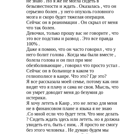
не знаю . Но я же не могла сидеть в
безызвестности и ждать . Оказалась , что он
серьезно болен , у него опухоль головного
мозга и скоро будет тяжелая операция.
Сейчас он в реанимации . Он скрыл от меня
что так болен.
Девочки, только прошу вас не говорите , что
это все подстава и развод . Это все правда
100% .
Даже я помню, что он часто говорил , что у
него болит голова . Когда мы были вместе ,
болела голова и он пил при мне
обезболивающие , говорил что просто устал .
Сейчас он в больнице в каком то
гелиополисе в каире. Что это? Где это?
Я все рассказала моей семье, потому как они
видят что я плачу и сама не своя. Мысль, что
он умрет доводит меня до безумия до
истерики.
Я хочу лететь в Каир , это не легко для меня
не в финансовом плане и языка я не знаю
.Со мной если что будет тетя. Что мне делать
? Сидеть ждать здесь или лететь. но я должна
увидеть его, быть с ним, . Я просто не смогу
без этого человека . Не думаю будем мы