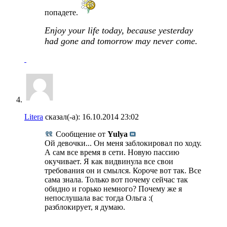
попадете.
Enjoy your life today, because yesterday
had gone and tomorrow may never come.
Litera
сказал(-а):
16.10.2014
23:02
Сообщение от
Yulya
Ой девочки... Он меня заблокировал по ходу.
А сам все время в сети. Новую пассию
окучивает. Я как видвинула все свои
требования он и смылся. Короче вот так. Все
сама знала. Только вот почему сейчас так
обидно и горько немного? Почему же я
непослушала вас тогда Ольга :(
разблокирует, я думаю.