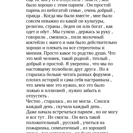
было хорошо с этим парнем . Он простой
парень из небогатой семьи , очень добрый ,
правда . Когда мы были вместе , мне было
совсем неважно из какой он культуры,
религии, страны , беден он или богат , как
одет и обут . Мы гуляли , держась за руку ,
говорили , смеялись , пили молочный
коктейли с манго и нам было действительно
хорошо и плевать на все стереотипы и
мнения. Просто какое то родство души. Что
это мой человек, такой родной , теплый ,
добрый и простой. Я уверенна , что мы по
настоящему полюбили друг друга . Но я
старалась больше читать разных форумов ,
плохих историй и сама себя настраивала ,
что зачем мне это нужно, все это было
ложью и иллюзией , нужно забыть и
отпустить .
Честно , старалась , но не могла . Снился
каждый день , скучала каждый день .
Даже начала встречаться парнем , но не могу
и все тут . Не смогла . Он весь такой
положительный , русский , учиться на
пожарника, симпатичный , из хорошей