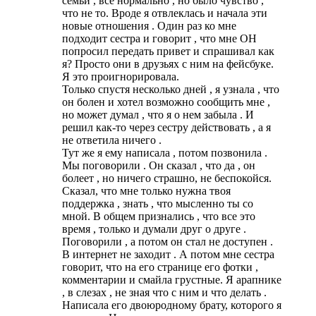
семьи , все нормально , но было чувство ,
что не то. Вроде я отвлеклась и начала эти
новые отношения . Один раз ко мне
подходит сестра и говорит , что мне ОН
попросил передать привет и спрашивал как
я? Просто они в друзьях с ним на фейсбуке.
Я это проигнорировала.
Только спустя несколько дней , я узнала , что
он болен и хотел возможно сообщить мне ,
но может думал , что я о нем забыла . И
решил как-то через сестру действовать , а я
не ответила ничего .
Тут же я ему написала , потом позвонила .
Мы поговорили . Он сказал , что да , он
болеет , но ничего страшно, не беспокойся.
Сказал, что мне только нужна твоя
поддержка , знать , что мысленно ты со
мной. В общем признались , что все это
время , только и думали друг о друге .
Поговорили , а потом он стал не доступен .
В интернет не заходит . А потом мне сестра
говорит, что на его странице его фотки ,
комментарии и смайла грустные. Я арапнике
, в слезах , не зная что с ним и что делать .
Написала его двоюродному брату, которого я