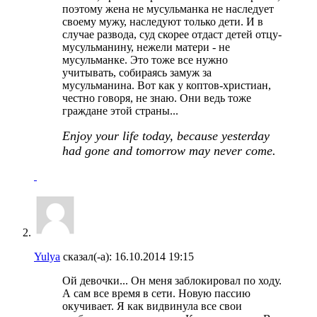
поэтому жена не мусульманка не наследует
своему мужу, наследуют только дети. И в
случае развода, суд скорее отдаст детей отцу-
мусульманину, нежели матери - не
мусульманке. Это тоже все нужно
учитывать, собираясь замуж за
мусульманина. Вот как у коптов-христиан,
честно говоря, не знаю. Они ведь тоже
граждане этой страны...
Enjoy your life today, because yesterday
had gone and tomorrow may never come.
Yulya
сказал(-а):
16.10.2014
19:15
Ой девочки... Он меня заблокировал по ходу.
А сам все время в сети. Новую пассию
окучивает. Я как видвинула все свои