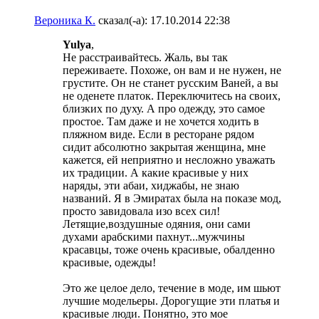
Вероника К.
сказал(-а):
17.10.2014
22:38
Yulya
,
Не расстраивайтесь. Жаль, вы так
переживаете. Похоже, он вам и не нужен, не
грустите. Он не станет русским Ваней, а вы
не оденете платок. Переключитесь на своих,
близких по духу. А про одежду, это самое
простое. Там даже и не хочется ходить в
пляжном виде. Если в ресторане рядом
сидит абсолютно закрытая женщина, мне
кажется, ей неприятно и несложно уважать
их традиции. А какие красивые у них
наряды, эти абаи, хиджабы, не знаю
названий. Я в Эмиратах была на показе мод,
просто завидовала изо всех сил!
Летящие,воздушные одяния, они сами
духами арабскими пахнут...мужчины
красавцы, тоже очень красивые, обалденно
красивые, одежды!
Это же целое дело, течение в моде, им шьют
лучшие модельеры. Дорогущие эти платья и
красивые люди. Понятно, это мое