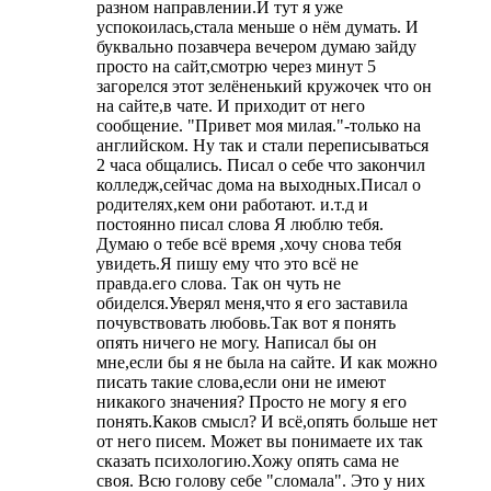
разном направлении.И тут я уже
успокоилась,стала меньше о нём думать. И
буквально позавчера вечером думаю зайду
просто на сайт,смотрю через минут 5
загорелся этот зелёненький кружочек что он
на сайте,в чате. И приходит от него
сообщение. "Привет моя милая."-только на
английском. Ну так и стали переписываться
2 часа общались. Писал о себе что закончил
колледж,сейчас дома на выходных.Писал о
родителях,кем они работают. и.т.д и
постоянно писал слова Я люблю тебя.
Думаю о тебе всё время ,хочу снова тебя
увидеть.Я пишу ему что это всё не
правда.его слова. Так он чуть не
обиделся.Уверял меня,что я его заставила
почувствовать любовь.Так вот я понять
опять ничего не могу. Написал бы он
мне,если бы я не была на сайте. И как можно
писать такие слова,если они не имеют
никакого значения? Просто не могу я его
понять.Каков смысл? И всё,опять больше нет
от него писем. Может вы понимаете их так
сказать психологию.Хожу опять сама не
своя. Всю голову себе "сломала". Это у них