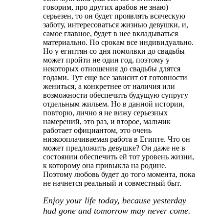
говорим, про других арабов не знаю)
серьезен, то он будет проявлять всяческую
заботу, интересоваться жизнью девушки, и,
самое главное, будет в нее вкладываться
материально. По срокам все индивидуально.
Но у египтян со дня помолвки до свадьбы
может пройти не один год, поэтому у
некоторых отношения до свадьбы длятся
годами. Тут еще все зависит от готовности
жениться, а конкретнее от наличия или
возможности обеспечить будущую супругу
отдельным жильем. Но в данной истории,
повторю, лично я не вижу серьезных
намерений, это раз, и второе, мальчик
работает официантом, это очень
низкооплачиваемая работа в Египте. Что он
может предложить девушке? Он даже не в
состоянии обеспечить ей тот уровень жизни,
к которому она привыкла на родине.
Поэтому любовь будет до того момента, пока
не начнется реальный и совместный быт.
Enjoy your life today, because yesterday
had gone and tomorrow may never come.