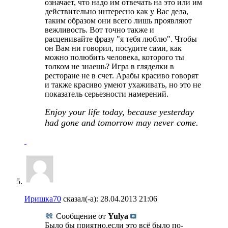
означает, что надо им отвечать на это или им
действительно интересно как у Вас дела,
таким образом они всего лишь проявляют
вежливость. Вот точно также и
расценивайте фразу "я тебя люблю". Чтобы
он Вам ни говорил, посудите сами, как
можно полюбить человека, которого ты
толком не знаешь? Игра в гляделки в
ресторане не в счет. Арабы красиво говорят
и также красиво умеют ухаживать, но это не
показатель серьезности намерений.
Enjoy your life today, because yesterday
had gone and tomorrow may never come.
Иришка70
сказал(-а):
28.04.2013
21:06
Сообщение от
Yulya
Было бы приятно,если это всё было по-