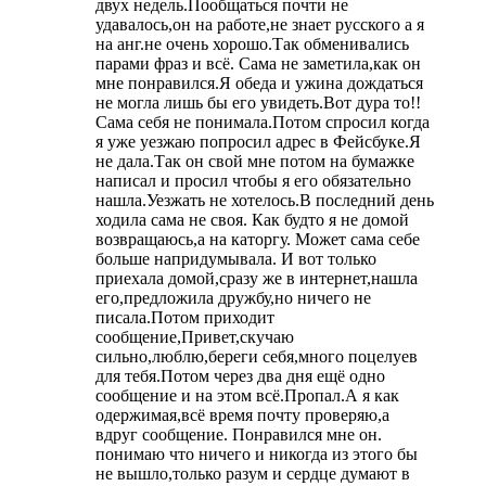
двух недель.Пообщаться почти не
удавалось,он на работе,не знает русского а я
на анг.не очень хорошо.Так обменивались
парами фраз и всё. Сама не заметила,как он
мне понравился.Я обеда и ужина дождаться
не могла лишь бы его увидеть.Вот дура то!!
Сама себя не понимала.Потом спросил когда
я уже уезжаю попросил адрес в Фейсбуке.Я
не дала.Так он свой мне потом на бумажке
написал и просил чтобы я его обязательно
нашла.Уезжать не хотелось.В последний день
ходила сама не своя. Как будто я не домой
возвращаюсь,а на каторгу. Может сама себе
больше напридумывала. И вот только
приехала домой,сразу же в интернет,нашла
его,предложила дружбу,но ничего не
писала.Потом приходит
сообщение,Привет,скучаю
сильно,люблю,береги себя,много поцелуев
для тебя.Потом через два дня ещё одно
сообщение и на этом всё.Пропал.А я как
одержимая,всё время почту проверяю,а
вдруг сообщение. Понравился мне он.
понимаю что ничего и никогда из этого бы
не вышло,только разум и сердце думают в