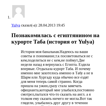
Yulya
сказал(-а):
28.04.2013
19:45
Познакомилась с египтянином на
курорте Таба (история от Yulya)
История моя банальная.Надеюсь на ваши
советы и понимание,т.к посоветоваться не с
кем,поделиться не с кем,не поймут.Две
недели назад я вернулась с Египта. Ездила
впервые. Отдыхала курорт Таба. И почему
именно мне захотелось именно в Табу а не в
Шарм или Хургаду куда обычно все ездят
для меня теперь самой странно. Когда
пришла на ужин,сразу стала замечать
официанта,который мне улыбался,постоянно
смотрел,пытался что-то сказать на англ. а я
толком ему сказать ничего не могла.Вот так
глядели, улыбались друг другу в течении