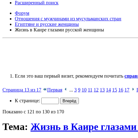
Расширенный поиск
Форум
Отношения с мужчинами из мусульманских стран
Египтяне и русские женщины
Жизнь в Каире глазами русской женщины
Если это ваш первый визит, рекомендуем почитать
справ
Страница 13 из 17
Первая
...
3
9
10
11
12
13
14
15
16
17
К странице:
Показано с 121 по 130 из 170
Тема:
Жизнь в Каире глазам