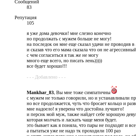
Сообщений
83
Репутация
105
я уже дома девочки! мне слезно конечно
но продолжать с мужем больше не могу!
на последок он мне еще сказал удачи не проводив в 
и сказав что его мама сказала что он не агрессивны
с чем согласиться я так же не могу
много еще всего, но писать лень)))))
все будет хорошо!!!
- - - Добавлено - - -
Mankhar_83
, Вы мне тоже симпатичны
с мужем не только говорили, но и устанавливали п
но все продолжается, чуть что бросает кольцо и раз
мне надоело! я уверена что достойна лучшего!
и персик мой муж, также найдет себе хорошую деву
которая молчать и ласкать чаще меня будет.
это бывает как я поняла, что пары не подходят и все
а пытаться уже не надо тк проходили 100 раз