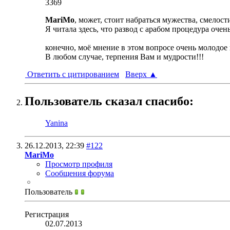
3369
MariMo
, может, стоит набраться мужества, смелост
Я читала здесь, что развод с арабом процедура оче
конечно, моё мнение в этом вопросе очень молодое и
В любом случае, терпения Вам и мудрости!!!
Ответить с цитированием
Вверх
▲
Пользователь сказал cпасибо:
Yanina
26.12.2013,
22:39
#122
MariMo
Просмотр профиля
Сообщения форума
Пользователь
Регистрация
02.07.2013