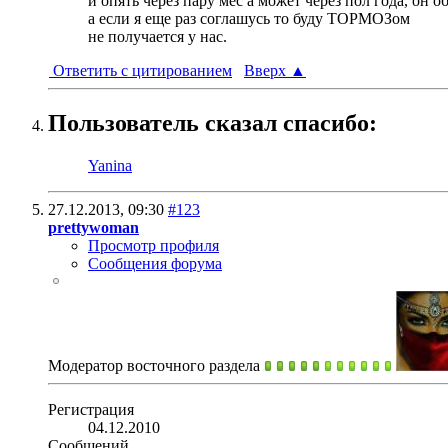
и опять через пару мес а может через пол года, он 
а если я еще раз соглашусь то буду ТОРМОЗом
не получается у нас.
Ответить с цитированием
Вверх
▲
Пользователь сказал cпасибо:
Yanina
27.12.2013,
09:30
#123
prettywoman
Просмотр профиля
Сообщения форума
Модератор восточного раздела
Регистрация
04.12.2010
Сообщений