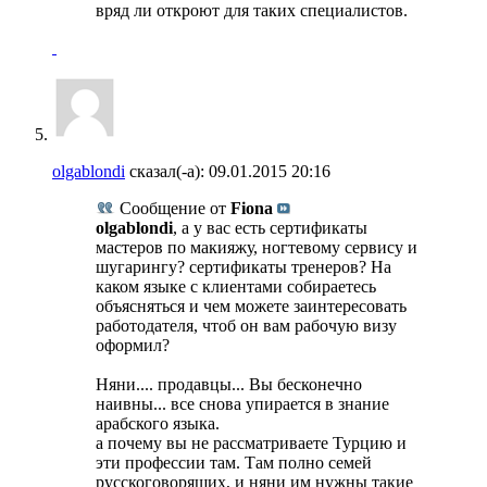
вряд ли откроют для таких специалистов.
olgablondi
сказал(-а):
09.01.2015
20:16
Сообщение от
Fiona
olgablondi
, а у вас есть сертификаты
мастеров по макияжу, ногтевому сервису и
шугарингу? сертификаты тренеров? На
каком языке с клиентами собираетесь
объясняться и чем можете заинтересовать
работодателя, чтоб он вам рабочую визу
оформил?
Няни.... продавцы... Вы бесконечно
наивны... все снова упирается в знание
арабского языка.
а почему вы не рассматриваете Турцию и
эти профессии там. Там полно семей
русскоговорящих, и няни им нужны такие