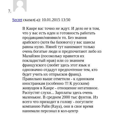
Secret
сказал(-а):
10.01.2015
13:50
В Каире вас точно не ждут. И дело не в том,
что у вас есть идеи и готовность работать
продавцами/нянями/и тп. Без знания
арабского (хотя бы базового) у вас шансы
равны нулю. Няней тут нанимают только
очень богатые люди и предпочитают либо из
Малайзии (посокольку нравится их
покладистый нрав) или со знанием
французского (любят здесь этот язык и
однозначно отдадут предпочтение тем, кто
будет учить их отпрысков франц).
Правильно выше отметили - к одиноким
иностранкам (особенно !!! К русским)
живущим в Каире - отношение негативное.
Распустят слухи... Зарплаты здесь очень
маленькие. В среднем 2000 тыс фунтов. Из
всего что приходит в голову - погуглите
компанию Райя (Raya), они в свое время
нанимали персонал в кол-центр