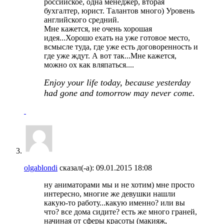
российское, одна менеджер, вторая
бухгалтер, юрист. Талантов много) Уровень
английского средний.
Мне кажется, не очень хорошая
идея...Хорошо ехать на уже готовое место,
всмысле туда, где уже есть договоренность и
где уже ждут. А вот так...Мне кажется,
можно ох как вляпаться....
Enjoy your life today, because yesterday
had gone and tomorrow may never come.
olgablondi
сказал(-а):
09.01.2015
18:08
ну аниматорами мы и не хотим) мне просто
интересно, многие же девушки нашли
какую-то работу...какую именно? или вы
что? все дома сидите? есть же много граней,
начиная от сферы красоты (макияж,