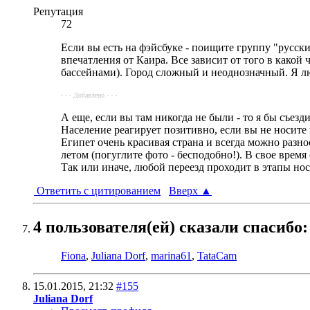
Репутация
72
Если вы есть на фэйсбуке - поищите группу "русские
впечатления от Каира. Все зависит от того в какой
бассейнами). Город сложный и неоднозначный. Я люб
- - - Добавлено - - -
А еще, если вы там никогда не были - то я бы съез
Население реагирует позитивно, если вы не носите 
Египет очень красивая страна и всегда можно раз
летом (погуглите фото - бесподобно!). В свое врем
Так или иначе, любой переезд проходит в этапы но
Ответить с цитированием
Вверх
▲
4 пользователя(ей) сказали cпасибо:
Fiona
,
Juliana Dorf
,
marina61
,
TataCam
15.01.2015,
21:32
#155
Juliana Dorf