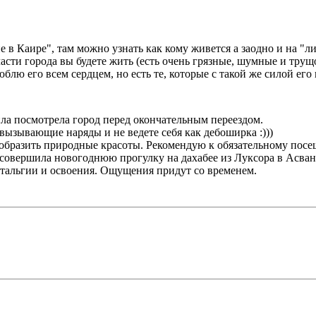
 в Каире", там можно узнать как кому живется а заодно и на "лиц
 части города вы будете жить (есть очень грязные, шумные и трущ
лю его всем сердцем, но есть те, которые с такой же силой его 
дила посмотрела город перед окончательным переездом.
вызывающие наряды и не ведете себя как дебоширка :)))
нообразить природные красоты. Рекомендую к обязательному по
я совершила новогоднюю прогулку на дахабее из Луксора в Асван
стальгии и освоения. Ощущения придут со временем.