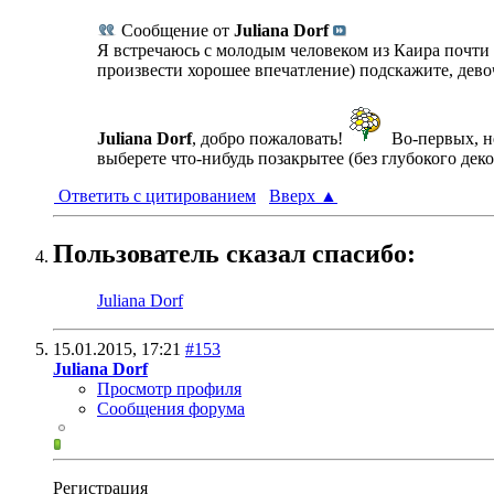
Сообщение от
Juliana Dorf
Я встречаюсь с молодым человеком из Каира почти по
произвести хорошее впечатление) подскажите, дево
Juliana Dorf
, добро пожаловать!
Во-первых, не
выберете что-нибудь позакрытее (без глубокого деко
Ответить с цитированием
Вверх
▲
Пользователь сказал cпасибо:
Juliana Dorf
15.01.2015,
17:21
#153
Juliana Dorf
Просмотр профиля
Сообщения форума
Регистрация