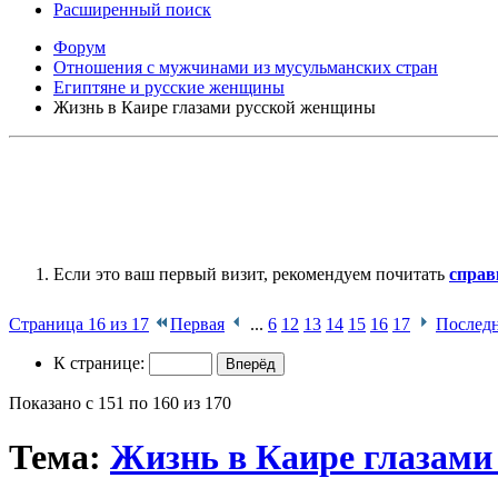
Расширенный поиск
Форум
Отношения с мужчинами из мусульманских стран
Египтяне и русские женщины
Жизнь в Каире глазами русской женщины
Если это ваш первый визит, рекомендуем почитать
справ
Страница 16 из 17
Первая
...
6
12
13
14
15
16
17
Послед
К странице:
Показано с 151 по 160 из 170
Тема:
Жизнь в Каире глазам