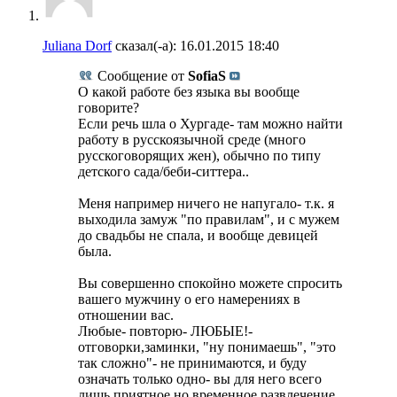
Juliana Dorf
сказал(-а):
16.01.2015
18:40
Сообщение от
SofiaS
О какой работе без языка вы вообще
говорите?
Если речь шла о Хургаде- там можно найти
работу в русскоязычной среде (много
русскоговорящих жен), обычно по типу
детского сада/беби-ситтера..
Меня например ничего не напугало- т.к. я
выходила замуж "по правилам", и с мужем
до свадьбы не спала, и вообще девицей
была.
Вы совершенно спокойно можете спросить
вашего мужчину о его намерениях в
отношении вас.
Любые- повторю- ЛЮБЫЕ!-
отговорки,заминки, "ну понимаешь", "это
так сложно"- не принимаются, и буду
означать только одно- вы для него всего
лишь приятное,но временное развлечение.