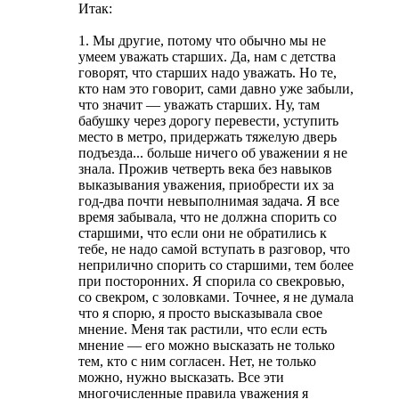
Итак:
1. Мы другие, потому что обычно мы не
умеем уважать старших. Да, нам с детства
говорят, что старших надо уважать. Но те,
кто нам это говорит, сами давно уже забыли,
что значит — уважать старших. Ну, там
бабушку через дорогу перевести, уступить
место в метро, придержать тяжелую дверь
подъезда... больше ничего об уважении я не
знала. Прожив четверть века без навыков
выказывания уважения, приобрести их за
год-два почти невыполнимая задача. Я все
время забывала, что не должна спорить со
старшими, что если они не обратились к
тебе, не надо самой вступать в разговор, что
неприлично спорить со старшими, тем более
при посторонних. Я спорила со свекровью,
со свекром, с золовками. Точнее, я не думала
что я спорю, я просто высказывала свое
мнение. Меня так растили, что если есть
мнение — его можно высказать не только
тем, кто с ним согласен. Нет, не только
можно, нужно высказать. Все эти
многочисленные правила уважения я