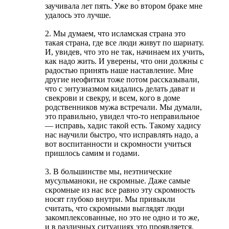
заучивала лет пять. Уже во втором браке мне
удалось это лучше.
2. Мы думаем, что исламская страна это
такая страна, где все люди живут по шариату.
И, увидев, что это не так, начинаем их учить,
как надо жить. И уверены, что они должны с
радостью принять наше наставление. Мне
другие неофитки тоже потом рассказывали,
что с энтузиазмом кидались делать дават и
свекрови и свекру, и всем, кого в доме
родственников мужа встречали. Мы думали,
это правильно, увидел что-то неправильное
— исправь, хадис такой есть. Такому хадису
нас научили быстро, что исправлять надо, а
вот воспитанности и скромности учиться
пришлось самим и годами.
3. В большинстве мы, неэтнические
мусульманоки, не скромные. Даже самые
скромные из нас все равно эту скромность
носят глубоко внутри. Мы привыкли
считать, что скромными выглядят люди
закомплексованные, но это не одно и то же,
и в различных ситуациях это проявляется.