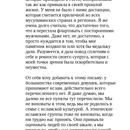
так же как привыкла в своей прошлой
жизни. У меня не было с ними дистанции,
которая считается приличной во всех
мусульманских странах и регионах. Я же
очень долго считала, что достаточно того,
что я перестала флиртовать с посторонними
мужчинами. Даже нет, не достаточно, а
просто нуждается в том, чтобы мне
памятник воздвигли или хотя бы медальку
дали. Разумеется, я дала повод сплетням о
себе и ревности своего супруга, которая с
моей точки зрения была оскорбительна и
неуместна.
От себя хочу добавить к этому письму: у
большинства современных девушек, которые
принимают ислам, действительно всего
перечисленного нет. Я даже думаю, мы
далеко не все пункты тут перечислили. Мы
не виноваты в этом, ведь мы не родились в
семье с исламской культурой. А этнические
исламские группы тоже не виноваты, когда
им трудно нас принять. Они привыкли
оценивать людей по своей шкале, а мы
привыкли, чтобы нас оценивали по нашей.