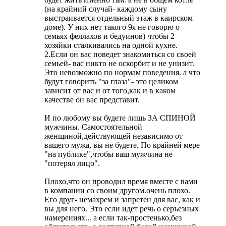
(на крайний случай- каждому сыну
выстраивается отдельный этаж в каирском
доме). У них нет такого 9я не говорю о
семьях феллахов и бедуинов) чтобы 2
хозяйки сталкивались на одной кухне.
2.Если он вас поведет знакомиться со своей
семьей- вас никто не оскорбит и не унизит.
Это невозможно по нормам поведения. а что
будут говорить "за глаза"- это целиком
зависит от вас и от того,как и в каком
качестве он вас представит.
И по любому вы будете лишь ЗА СПИНОЙ
мужчины. Самостоятельной
женщиной,действующей независимо от
вашего мужа, вы не будете. По крайней мере
"на публике",чтобы ваш мужчина не
"потерял лицо".
Плохо,что он проводил время вместе с вами
в компании со своим другом.очень плохо.
Его друг- немахрем и запретен для вас, как и
вы для него. Это если идет речь о серъезных
намерениях... а если так-простенько,без