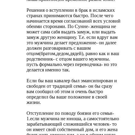
Решения о вступлении в брак в исламских
странах принимаются быстро. После чего
начинается время согласований всех условий
обеими сторонами. По Сунне- женщина не
может сама сабя выдать замуж, или выдать
замуж другую женщину. Т.е. если вдруг вам
это мужчина делает предложение- он далее
должен разговаривать с вашим
отцом(братом,дедом,дядей), равно как и ваш
родственник- с отцом вашего мужчины.
пусть формально.через переводчика- но это
делается именно так.
Если бы ваш кавалер был эмансипирован и
свободен от традиций семьи- он бы сразу
вам сообщил об этом и очень быстро
определил бы ваше положение в своей
жизни.
Отступление по поводу боязни его семьи-
1.если мужчина не юноша, а самостоятельно
зарабатывающий сложившийся человек- то
он имеет свой собственный дом, и его жена
будет жить именно там. а не в общем котле