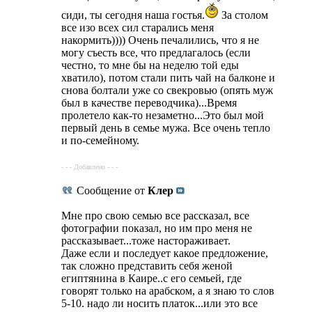
сиди, ты сегодня наша гостья.
За столом
все изо всех сил старались меня
накормить)))) Очень печалились, что я не
могу съесть все, что предлагалось (если
честно, то мне бы на неделю той еды
хватило), потом стали пить чай на балконе и
снова болтали уже со свекровью (опять муж
был в качестве переводчика)...Время
пролетело как-то незаметно...Это был мой
первый день в семье мужа. Все очень тепло
и по-семейному.
- - - Добавлено - - -
Сообщение от
Клер
Мне про свою семью все рассказал, все
фотографии показал, но им про меня не
рассказывает...тоже настораживает.
Даже если и последует какое предложение,
так сложно представить себя женой
египтянина в Каире..с его семьей, где
говорят только на арабском, а я знаю то слов
5-10. надо ли носить платок...или это все