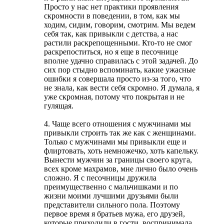
Просто у нас нет практики проявления
скромности в поведении, в том, как мы
ходим, сидим, говорим, смотрим. Мы ведем
себя так, как привыкли с детства, а нас
растили раскрепощенными. Кто-то не смог
раскрепоститься, но я еще в песочнице
вполне удачно справилась с этой задачей. До
сих пор стыдно вспоминать, какие ужасные
ошибки я совершала просто из-за того, что
не знала, как вести себя скромно. Я думала, я
уже скромная, потому что покрытая и не
гулящая.
4. Чаще всего отношения с мужчинами мы
привыкли строить так же как с женщинами.
Только с мужчинами мы привыкли еще и
флиртовать, хоть немножечко, хоть капельку.
Вынести мужчин за границы своего круга,
всех кроме махрамов, мне лично было очень
сложно. Я с песочницы дружила
преимущественно с мальчишками и по
жизни моими лучшими друзьями были
представители сильного пола. Поэтому
первое время я братьев мужа, его друзей,
которые приходили в гости, воспринимала