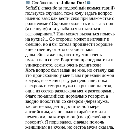
Сообщение от
Juliana Dorf
SofiaS)) спасибо за подробный комментарий)
пользуясь случаем, тоже хочу задать вопрос
именно вам: как вести себя при знакомстве с
родителями? Скромно молчать и глаза в пол
(я не шучу) или улыбаться и пытаться
разговаривать? Или может вызваться помочь
на кухне?... Со стороны может выглядит и
смешно, но я бы хотела произвести хорошее
впечатление, от этого зависит моя
дальнейшая жизнь, поэтому мне очень
нужен ваш совет. Родители преподаватели в
университете, семья очень религиозна.
Хоть вопрос был задан не мне, но отвечу как
это происходило у меня: мы приехали домой
к мужу, все меня сразу расцеловали, пока
свекровь и сестры мужа накрывали на стол,
одна из сестер развлекала меня разговорами,
благо по-английски нормально говорит, а
заодно поболтали со свекром (через мужа,
т.к. он не владеет в достаточной мере
английским, а я не владею арабским или
немецким, на котором он (свекр) свободно
говорит). Я порывалась сначала помочь
женщинам на кухне, но сестра мужа сказала,