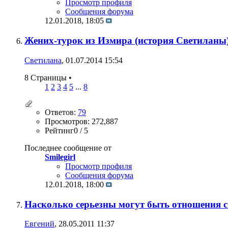
Просмотр профиля
Сообщения форума
12.01.2018,
18:05
Жених-турок из Измира (история Светиланы
Светилана
, 01.07.2014 15:54
8 Страницы
•
1
2
3
4
5
...
8
Ответов:
79
Просмотров: 272,887
Рейтинг0 / 5
Последнее сообщение от
Smilegirl
Просмотр профиля
Сообщения форума
12.01.2018,
18:00
Насколько серьезны могут быть отношения с
Евгений
, 28.05.2011 11:37