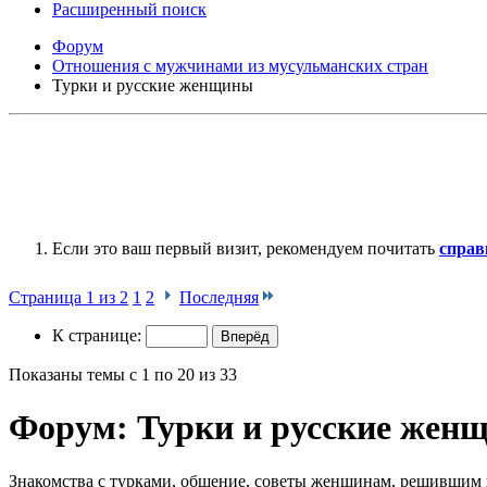
Расширенный поиск
Форум
Отношения с мужчинами из мусульманских стран
Турки и русские женщины
Если это ваш первый визит, рекомендуем почитать
справ
Страница 1 из 2
1
2
Последняя
К странице:
Показаны темы с 1 по 20 из 33
Форум:
Турки и русские жен
Знакомства с турками, общение, советы женщинам, решившим 