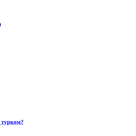
)
 турком?