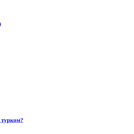
)
 турком?