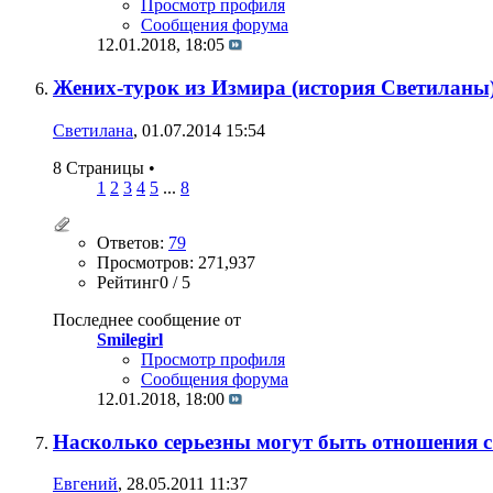
Просмотр профиля
Сообщения форума
12.01.2018,
18:05
Жених-турок из Измира (история Светиланы
Светилана
, 01.07.2014 15:54
8 Страницы
•
1
2
3
4
5
...
8
Ответов:
79
Просмотров: 271,937
Рейтинг0 / 5
Последнее сообщение от
Smilegirl
Просмотр профиля
Сообщения форума
12.01.2018,
18:00
Насколько серьезны могут быть отношения с
Евгений
, 28.05.2011 11:37