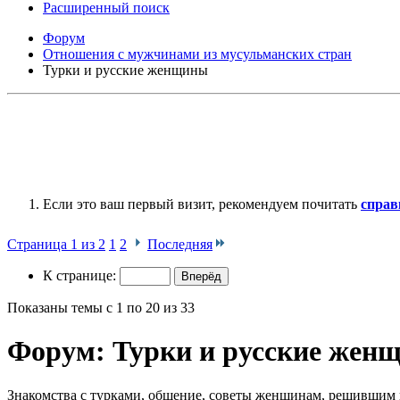
Расширенный поиск
Форум
Отношения с мужчинами из мусульманских стран
Турки и русские женщины
Если это ваш первый визит, рекомендуем почитать
справ
Страница 1 из 2
1
2
Последняя
К странице:
Показаны темы с 1 по 20 из 33
Форум:
Турки и русские жен
Знакомства с турками, общение, советы женщинам, решившим 