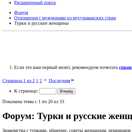
Расширенный поиск
Форум
Отношения с мужчинами из мусульманских стран
Турки и русские женщины
Если это ваш первый визит, рекомендуем почитать
справ
Страница 1 из 2
1
2
Последняя
К странице:
Показаны темы с 1 по 20 из 33
Форум:
Турки и русские жен
Знакомства с турками, общение, советы женщинам, решившим 