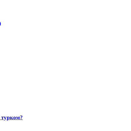
)
 турком?