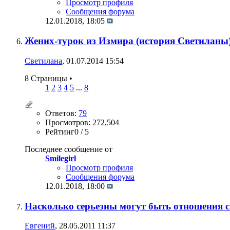
Просмотр профиля
Сообщения форума
12.01.2018,
18:05
Жених-турок из Измира (история Светиланы
Светилана
, 01.07.2014 15:54
8 Страницы
•
1
2
3
4
5
...
8
Ответов:
79
Просмотров: 272,504
Рейтинг0 / 5
Последнее сообщение от
Smilegirl
Просмотр профиля
Сообщения форума
12.01.2018,
18:00
Насколько серьезны могут быть отношения с
Евгений
, 28.05.2011 11:37