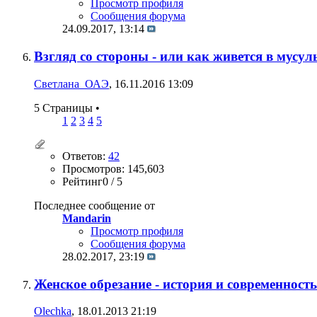
Просмотр профиля
Сообщения форума
24.09.2017,
13:14
Взгляд со стороны - или как живется в мусу
Светлана_ОАЭ
, 16.11.2016 13:09
5 Страницы
•
1
2
3
4
5
Ответов:
42
Просмотров: 145,603
Рейтинг0 / 5
Последнее сообщение от
Mandarin
Просмотр профиля
Сообщения форума
28.02.2017,
23:19
Женское обрезание - история и современность
Olechka
, 18.01.2013 21:19