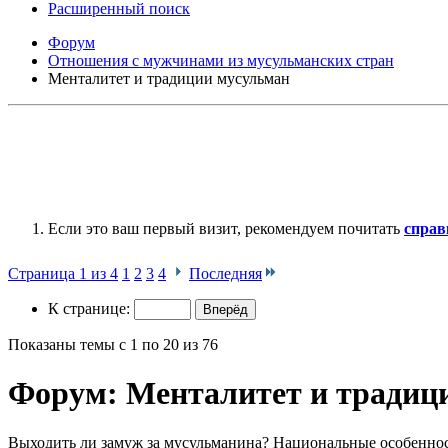
Расширенный поиск
Форум
Отношения с мужчинами из мусульманских стран
Менталитет и традиции мусульман
Если это ваш первый визит, рекомендуем почитать
справ
Страница 1 из 4
1
2
3
4
Последняя
К странице:
Показаны темы с 1 по 20 из 76
Форум:
Менталитет и традиц
Выходить ли замуж за мусульманина? Национальные особеннос