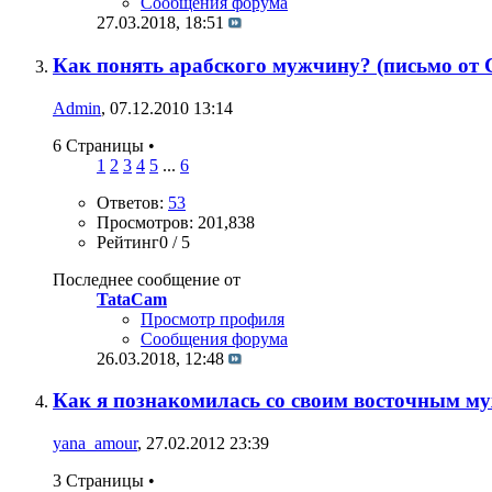
Сообщения форума
27.03.2018,
18:51
Как понять арабского мужчину? (письмо от
Admin
, 07.12.2010 13:14
6 Страницы
•
1
2
3
4
5
...
6
Ответов:
53
Просмотров: 201,838
Рейтинг0 / 5
Последнее сообщение от
TataCam
Просмотр профиля
Сообщения форума
26.03.2018,
12:48
Как я познакомилась со своим восточным м
yana_amour
, 27.02.2012 23:39
3 Страницы
•