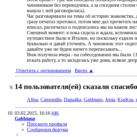
чиновником без переводчика, а за соседним столом б
вышла с ней раговорилась).
Час разговаривали на темы об истории знакомства, 
сразу печатал протокол, потом мне дал прочитать н
вписал, распечатал и подписались мы на кажом лис
Смешной момент: я пока сидела и ждала, вспомнила
путешествии были в Италии, но поскольку ездили на
буквально и давай уточнять. А чиновник этот сидит
давайте уже не будем ничего переписывать...
Внж получила вчера - на собеседовании мы были 13г
искать работу, а то засиделась уже дома, всякие де
Ответить с цитированием
Вверх
▲
14 пользователя(ей) сказали cпасибо
Afina
,
Camomilla
,
Dana4ka
,
Gabbiano
,
Jenia
,
KsuKsu
,
03.02.2015,
16:16
#46
Gabbiano
Просмотр профиля
Сообщения форума