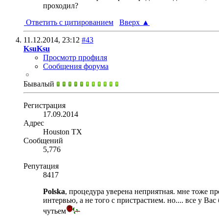
проходил?
Ответить с цитированием
Вверх
▲
11.12.2014,
23:12
#43
KsuKsu
Просмотр профиля
Сообщения форума
Бывалый
Регистрация
17.09.2014
Адрес
Houston TX
Сообщений
5,776
Репутация
8417
Polska
, процедура уверена неприятная. мне тоже пр
интервью, а не того с пристрастием. но.... все у Ва
чутьем