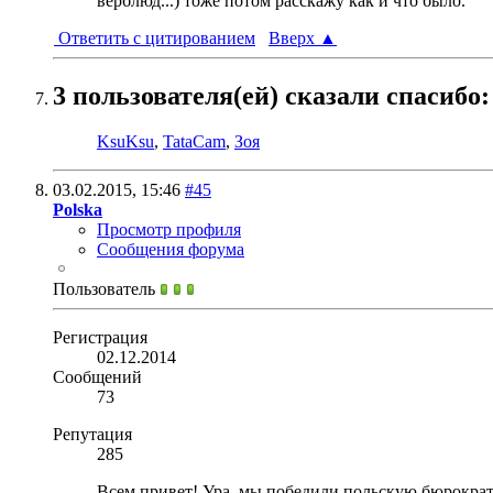
верблюд...) тоже потом расскажу как и что было.
Ответить с цитированием
Вверх
▲
3 пользователя(ей) сказали cпасибо:
KsuKsu
,
TataCam
,
Зоя
03.02.2015,
15:46
#45
Polska
Просмотр профиля
Сообщения форума
Пользователь
Регистрация
02.12.2014
Сообщений
73
Репутация
285
Всем привет! Ура, мы победили польскую бюрократи