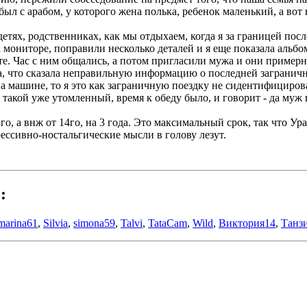
ыл с арабом, у которого жена полька, ребенок маленький, а вот 
детях, родственниках, как мы отдыхаем, когда я за границей пос
а мониторе, поправили несколько деталей и я еще показала альб
те. Час с ним общались, а потом пригласили мужа и они примерн
, что сказала неправильную информацию о последней загранично
 машине, то я это как заграничную поездку не сидентифицировал
 такой уже утомленный, время к обеду было, и говорит - да муж 
о, а внж от 14го, на 3 года. Это максимальный срок, так что Ур
прессивно-ностальгические мысли в голову лезут.
:
marina61
,
Silvia
,
simona59
,
Talvi
,
TataCam
,
Wild
,
Виктория14
,
Танз