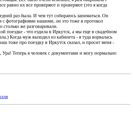
все равно их все проверяют и проверяют (это я когда
ледний раз была. И чем тут собираюсь заниматься. Он
ом с фотографиями нашими, он это тоже в протокол
о столько же разговаривали.
й поездке - что ездила в Иркутск, а мы еще в свадебном
а.) Когда муж выходил из кабинета - я туда ворвалась
ваш тоже про поездку в Иркутск сказал, и просит меня -
а, Ура! Теперь я человек с документами и могу нормально
илля