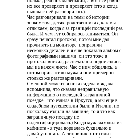
полька, ребенок маленький, а вот все равно
их все проверяют и проверяют (это я когда
вышла с ней раговорилась).
Час разговаривали на темы об истории
знакомства, детях, родственниках, как мы
отдыхаем, когда я за границей последний раз
была. И чем тут собираюсь заниматься. Он
сразу печатал протокол, потом мне дал
прочитать на мониторе, поправили
несколько деталей и я еще показала альбом с
фотографиями нашими, он это тоже в
протокол вписал, распечатал и подписались
мы на кажом листе. Час с ним общались, а
потом пригласили мужа и они примерно
столько же разговаривали.
Смешной момент: я пока сидела и ждала,
вспомнила, что сказала неправильную
информацию о последней заграничной
поездке - что ездила в Иркутск, а мы еще в
свадебном путешествии были в Италии, но
поскольку ездили на машине, то я это как
заграничную поездку не
сидентифицировала.) Когда муж выходил из
кабинета - я туда ворвалась буквально и
давай уточнять. А чиновник этот сидит