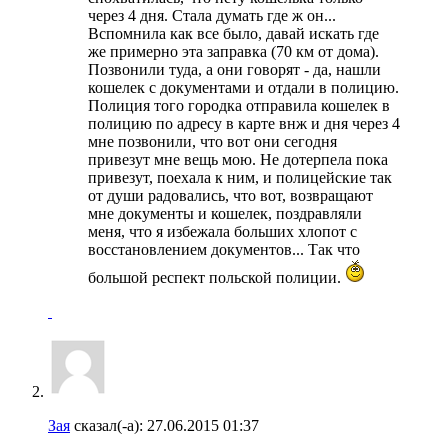
через 4 дня. Стала думать где ж он...
Вспомнила как все было, давай искать где
же примерно эта заправка (70 км от дома).
Позвонили туда, а они говорят - да, нашли
кошелек с документами и отдали в полицию.
Полиция того городка отправила кошелек в
полицию по адресу в карте внж и дня через 4
мне позвонили, что вот они сегодня
привезут мне вещь мою. Не дотерпела пока
привезут, поехала к ним, и полицейские так
от души радовались, что вот, возвращают
мне документы и кошелек, поздравляли
меня, что я избежала больших хлопот с
восстановлением документов... Так что
большой респект польской полиции.
Зая
сказал(-а):
27.06.2015
01:37