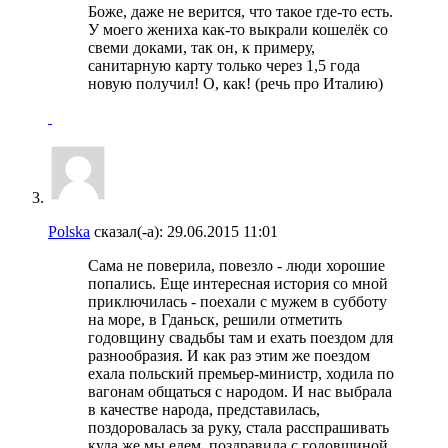
Боже, даже не верится, что такое где-то есть.
У моего жениха как-то выкрали кошелёк со
свеми доками, так он, к примеру,
санитарную карту только через 1,5 года
новую получил! О, как! (речь про Италию)
Polska
сказал(-а):
29.06.2015
11:01
Сама не поверила, повезло - люди хорошие
попались. Еще интересная история со мной
приключилась - поехали с мужем в субботу
на море, в Гданьск, решили отметить
годовщину свадьбы там и ехать поездом для
разнообразия. И как раз этим же поездом
ехала польский премьер-министр, ходила по
вагонам общаться с народом. И нас выбрала
в качестве народа, представилась,
поздоровалась за руку, стала расспрашивать
куда же мы едем, поздравила с годовщиной