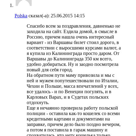
Polska
сказал(-а):
25.06.2015
14:15
Спасибо всем за поздравления, давненько не
заходила на сайт. Ездила домой, в смысле в
Россию, причем нашла очень интересный
вариант - из Варшавы билет стоил дорого, в
соответствии с выросшими курсами валют, а
я купила из Калининграда просто даром. От
Варшавы до Калининграда 350 км всего,
удобно добираться. Ну и заодно посмотрела
новый для себя город.
На обратном пути маму привозила и мы с
ней и мужем попутешествовали по Италии,
Чехии и Польше, масса впечатлений у всех,
все удалось - и по Венеции погулять, и в
Карловых Варах, и в Судетах польских
отдохнуть.
Еще я нечаянно проверила работу польской
полиции - оставила как-то кошелек со всеми
кредитными картами и документами на
заправке, причем дело было поздно вечером,
а потом я поставила в гараж машину и
спохватилась, что нету кошелька только