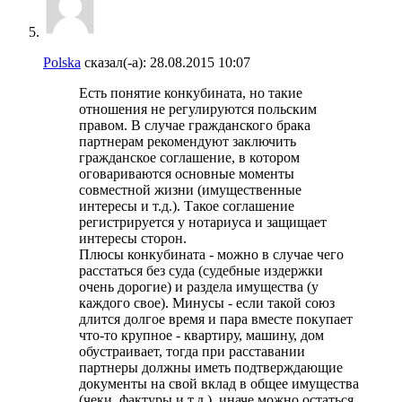
Polska
сказал(-а):
28.08.2015
10:07
Есть понятие конкубината, но такие
отношения не регулируются польским
правом. В случае гражданского брака
партнерам рекомендуют заключить
гражданское соглашение, в котором
оговариваются основные моменты
совместной жизни (имущественные
интересы и т.д.). Такое соглашение
регистрируется у нотариуса и защищает
интересы сторон.
Плюсы конкубината - можно в случае чего
расстаться без суда (судебные издержки
очень дорогие) и раздела имущества (у
каждого свое). Минусы - если такой союз
длится долгое время и пара вместе покупает
что-то крупное - квартиру, машину, дом
обустраивает, тогда при расставании
партнеры должны иметь подтверждающие
документы на свой вклад в общее имущества
(чеки, фактуры и т.д.), иначе можно остаться