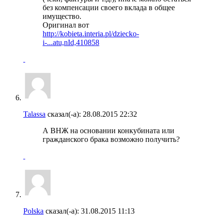
без компенсации своего вклада в общее
имущество.
Оригинал вот
http://kobieta.interia.pl/dziecko-
i-...atu,nId,410858
Talassa
сказал(-а):
28.08.2015
22:32
А ВНЖ на основании конкубината или
гражданского брака возможно получить?
Polska
сказал(-а):
31.08.2015
11:13