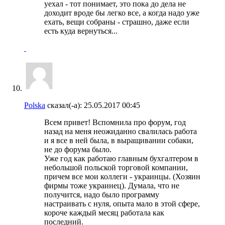
уехал - тот понимает, это пока до дела не
доходит вроде бы легко все, а когда надо уже
ехать, вещи собраны - страшно, даже если
есть куда вернуться...
Polska
сказал(-а):
25.05.2017
00:45
Всем привет! Вспомнила про форум, год
назад на меня неожиданно свалилась работа
и я все в ней была, в выращивании собаки,
не до форума было.
Уже год как работаю главным бухгалтером в
небольшой польской торговой компании,
причем все мои коллеги - украинцы. (Хозяин
фирмы тоже украинец). Думала, что не
получится, надо было программу
настраивать с нуля, опыта мало в этой сфере,
короче каждый месяц работала как
последний.