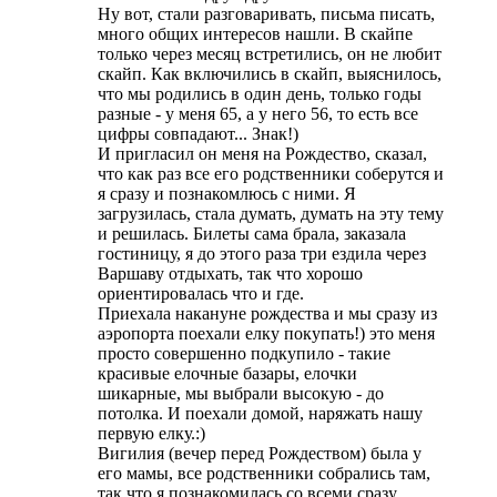
Ну вот, стали разговаривать, письма писать,
много общих интересов нашли. В скайпе
только через месяц встретились, он не любит
скайп. Как включились в скайп, выяснилось,
что мы родились в один день, только годы
разные - у меня 65, а у него 56, то есть все
цифры совпадают... Знак!)
И пригласил он меня на Рождество, сказал,
что как раз все его родственники соберутся и
я сразу и познакомлюсь с ними. Я
загрузилась, стала думать, думать на эту тему
и решилась. Билеты сама брала, заказала
гостиницу, я до этого раза три ездила через
Варшаву отдыхать, так что хорошо
ориентировалась что и где.
Приехала накануне рождества и мы сразу из
аэропорта поехали елку покупать!) это меня
просто совершенно подкупило - такие
красивые елочные базары, елочки
шикарные, мы выбрали высокую - до
потолка. И поехали домой, наряжать нашу
первую елку.:)
Вигилия (вечер перед Рождеством) была у
его мамы, все родственники собрались там,
так что я познакомилась со всеми сразу.