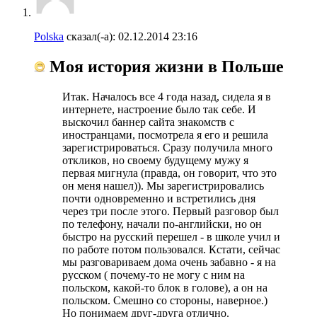
Polska
сказал(-а):
02.12.2014
23:16
Моя история жизни в Польше
Итак. Началось все 4 года назад, сидела я в
интернете, настроение было так себе. И
выскочил баннер сайта знакомств с
иностранцами, посмотрела я его и решила
зарегистрироваться. Сразу получила много
откликов, но своему будущему мужу я
первая мигнула (правда, он говорит, что это
он меня нашел)). Мы зарегистрировались
почти одновременно и встретились дня
через три после этого. Первый разговор был
по телефону, начали по-английски, но он
быстро на русский перешел - в школе учил и
по работе потом пользовался. Кстати, сейчас
мы разговариваем дома очень забавно - я на
русском ( почему-то не могу с ним на
польском, какой-то блок в голове), а он на
польском. Смешно со стороны, наверное.)
Но понимаем друг-друга отлично.