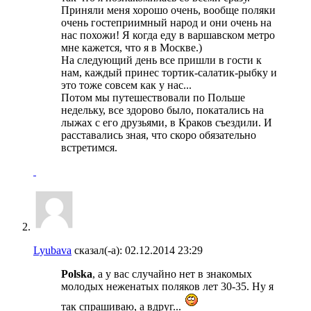
Приняли меня хорошо очень, вообще поляки
очень гостеприимный народ и они очень на
нас похожи! Я когда еду в варшавском метро
мне кажется, что я в Москве.)
На следующий день все пришли в гости к
нам, каждый принес тортик-салатик-рыбку и
это тоже совсем как у нас...
Потом мы путешествовали по Польше
недельку, все здорово было, покатались на
лыжах с его друзьями, в Краков съездили. И
расставались зная, что скоро обязательно
встретимся.
Lyubava
сказал(-а):
02.12.2014
23:29
Polska
, а у вас случайно нет в знакомых
молодых неженатых поляков лет 30-35. Ну я
так спрашиваю, а вдруг...