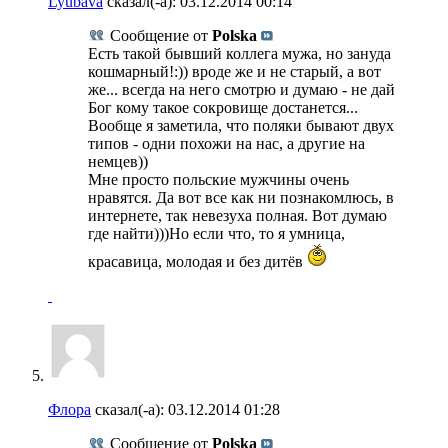
Lyubava
сказал(-а):
03.12.2014
00:14
Сообщение от
Polska
Есть такой бывший коллега мужа, но зануда
кошмарный!:)) вроде же и не старый, а вот
же... всегда на него смотрю и думаю - не дай
Бог кому такое сокровище достанется...
Вообще я заметила, что поляки бывают двух
типов - одни похожи на нас, а другие на
немцев))
Мне просто польские мужчины очень
нравятся. Да вот все как ни познакомлюсь, в
интернете, так невезуха полная. Вот думаю
где найти)))Но если что, то я умница,
красавица, молодая и без дитёв
Флора
сказал(-а):
03.12.2014
01:28
Сообщение от
Polska