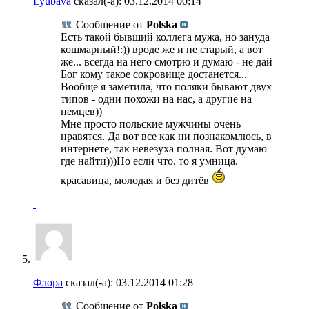
Lyubava
сказал(-а):
03.12.2014
00:14
Сообщение от
Polska
Есть такой бывший коллега мужа, но зануда
кошмарный!:)) вроде же и не старый, а вот
же... всегда на него смотрю и думаю - не дай
Бог кому такое сокровище достанется...
Вообще я заметила, что поляки бывают двух
типов - одни похожи на нас, а другие на
немцев))
Мне просто польские мужчины очень
нравятся. Да вот все как ни познакомлюсь, в
интернете, так невезуха полная. Вот думаю
где найти)))Но если что, то я умница,
красавица, молодая и без дитёв
Флора
сказал(-а):
03.12.2014
01:28
Сообщение от
Polska