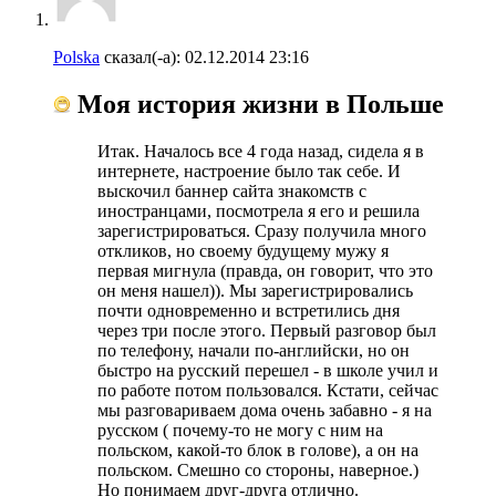
Polska
сказал(-а):
02.12.2014
23:16
Моя история жизни в Польше
Итак. Началось все 4 года назад, сидела я в
интернете, настроение было так себе. И
выскочил баннер сайта знакомств с
иностранцами, посмотрела я его и решила
зарегистрироваться. Сразу получила много
откликов, но своему будущему мужу я
первая мигнула (правда, он говорит, что это
он меня нашел)). Мы зарегистрировались
почти одновременно и встретились дня
через три после этого. Первый разговор был
по телефону, начали по-английски, но он
быстро на русский перешел - в школе учил и
по работе потом пользовался. Кстати, сейчас
мы разговариваем дома очень забавно - я на
русском ( почему-то не могу с ним на
польском, какой-то блок в голове), а он на
польском. Смешно со стороны, наверное.)
Но понимаем друг-друга отлично.