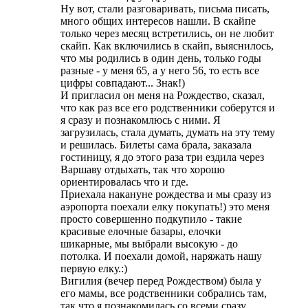
Ну вот, стали разговаривать, письма писать,
много общих интересов нашли. В скайпе
только через месяц встретились, он не любит
скайп. Как включились в скайп, выяснилось,
что мы родились в один день, только годы
разные - у меня 65, а у него 56, то есть все
цифры совпадают... Знак!)
И пригласил он меня на Рождество, сказал,
что как раз все его родственники соберутся и
я сразу и познакомлюсь с ними. Я
загрузилась, стала думать, думать на эту тему
и решилась. Билеты сама брала, заказала
гостиницу, я до этого раза три ездила через
Варшаву отдыхать, так что хорошо
ориентировалась что и где.
Приехала накануне рождества и мы сразу из
аэропорта поехали елку покупать!) это меня
просто совершенно подкупило - такие
красивые елочные базары, елочки
шикарные, мы выбрали высокую - до
потолка. И поехали домой, наряжать нашу
первую елку.:)
Вигилия (вечер перед Рождеством) была у
его мамы, все родственники собрались там,
так что я познакомилась со всеми сразу.