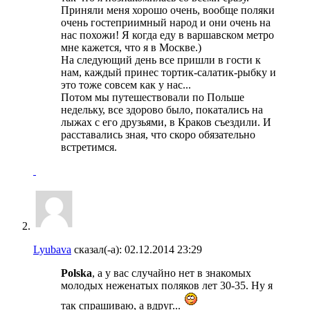
Приняли меня хорошо очень, вообще поляки
очень гостеприимный народ и они очень на
нас похожи! Я когда еду в варшавском метро
мне кажется, что я в Москве.)
На следующий день все пришли в гости к
нам, каждый принес тортик-салатик-рыбку и
это тоже совсем как у нас...
Потом мы путешествовали по Польше
недельку, все здорово было, покатались на
лыжах с его друзьями, в Краков съездили. И
расставались зная, что скоро обязательно
встретимся.
Lyubava
сказал(-а):
02.12.2014
23:29
Polska
, а у вас случайно нет в знакомых
молодых неженатых поляков лет 30-35. Ну я
так спрашиваю, а вдруг...