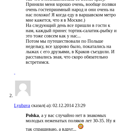
Приняли меня хорошо очень, вообще поляки
очень гостеприимный народ и они очень на
нас похожи! Я когда еду в варшавском метро
мне кажется, что я в Москве.)
На следующий день все пришли в гости к
нам, каждый принес тортик-салатик-рыбку и
это тоже совсем как у нас...
Потом мы путешествовали по Польше
недельку, все здорово было, покатались на
лыжах с его друзьями, в Краков съездили. И
расставались зная, что скоро обязательно
встретимся.
Lyubava
сказал(-а):
02.12.2014
23:29
Polska
, а у вас случайно нет в знакомых
молодых неженатых поляков лет 30-35. Ну я
так спрашиваю, а вдруг...