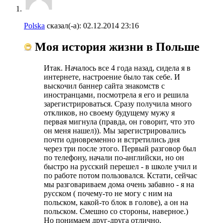
Polska
сказал(-а):
02.12.2014
23:16
Моя история жизни в Польше
Итак. Началось все 4 года назад, сидела я в
интернете, настроение было так себе. И
выскочил баннер сайта знакомств с
иностранцами, посмотрела я его и решила
зарегистрироваться. Сразу получила много
откликов, но своему будущему мужу я
первая мигнула (правда, он говорит, что это
он меня нашел)). Мы зарегистрировались
почти одновременно и встретились дня
через три после этого. Первый разговор был
по телефону, начали по-английски, но он
быстро на русский перешел - в школе учил и
по работе потом пользовался. Кстати, сейчас
мы разговариваем дома очень забавно - я на
русском ( почему-то не могу с ним на
польском, какой-то блок в голове), а он на
польском. Смешно со стороны, наверное.)
Но понимаем друг-друга отлично.