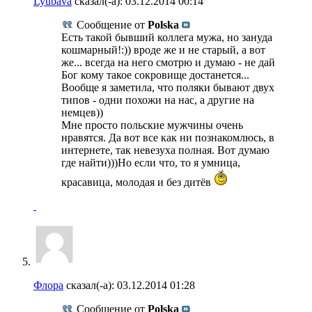
Lyubava
сказал(-а):
03.12.2014
00:14
Сообщение от
Polska
Есть такой бывший коллега мужа, но зануда
кошмарный!:)) вроде же и не старый, а вот
же... всегда на него смотрю и думаю - не дай
Бог кому такое сокровище достанется...
Вообще я заметила, что поляки бывают двух
типов - одни похожи на нас, а другие на
немцев))
Мне просто польские мужчины очень
нравятся. Да вот все как ни познакомлюсь, в
интернете, так невезуха полная. Вот думаю
где найти)))Но если что, то я умница,
красавица, молодая и без дитёв
Флора
сказал(-а):
03.12.2014
01:28
Сообщение от
Polska