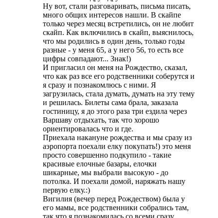
Ну вот, стали разговаривать, письма писать,
много общих интересов нашли. В скайпе
только через месяц встретились, он не любит
скайп. Как включились в скайп, выяснилось,
что мы родились в один день, только годы
разные - у меня 65, а у него 56, то есть все
цифры совпадают... Знак!)
И пригласил он меня на Рождество, сказал,
что как раз все его родственники соберутся и
я сразу и познакомлюсь с ними. Я
загрузилась, стала думать, думать на эту тему
и решилась. Билеты сама брала, заказала
гостиницу, я до этого раза три ездила через
Варшаву отдыхать, так что хорошо
ориентировалась что и где.
Приехала накануне рождества и мы сразу из
аэропорта поехали елку покупать!) это меня
просто совершенно подкупило - такие
красивые елочные базары, елочки
шикарные, мы выбрали высокую - до
потолка. И поехали домой, наряжать нашу
первую елку.:)
Вигилия (вечер перед Рождеством) была у
его мамы, все родственники собрались там,
так что я познакомилась со всеми сразу.