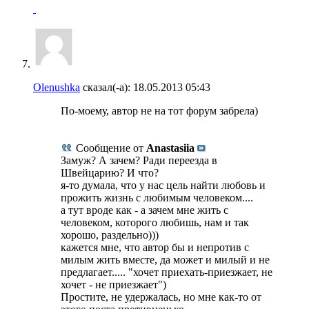
Olenushka
сказал(-а):
18.05.2013
05:43
По-моему, автор не на тот форум забрела)
Сообщение от
Anastasiia
Замуж? А зачем? Ради переезда в
Швейцарию? И что?
я-то думала, что у нас цель найти любовь и
прожить жизнь с любимым человеком....
а тут вроде как - а зачем мне жить с
человеком, которого любишь, нам и так
хорошо, раздельно)))
кажется мне, что автор бы и непротив с
милым жить вместе, да может и милый и не
предлагает..... "хочет приехать-приезжает, не
хочет - не приезжает")
Простите, не удержалась, но мне как-то от