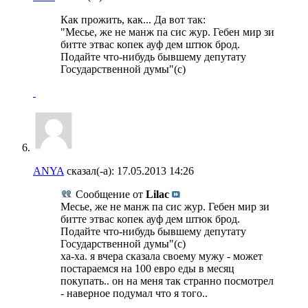
Как прожить, как... Да вот так:
"Месье, же не манж па сис жур. Гебен мир зи
битте этвас копек ауф дем штюк брод.
Подайте что-нибудь бывшему депутату
Государственной думы"(с)
ANYA
сказал(-а):
17.05.2013
14:26
Сообщение от
Lilac
Месье, же не манж па сис жур. Гебен мир зи
битте этвас копек ауф дем штюк брод.
Подайте что-нибудь бывшему депутату
Государственной думы"(с)
ха-ха. я вчера сказала своему мужу - может
постараемся на 100 евро еды в месяц
покупать.. он на меня так странно посмотрел
- наверное подумал что я того..