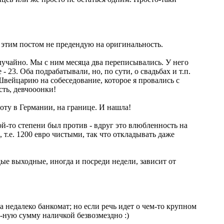
, этим постом не предендую на оригинальность.
 случайно. Мы с ним месяца два переписывались. У него
- 23. Оба подрабатывали, но, по сути, о свадьбах и т.п.
 Швейцарию на собеседование, которое я провались с
сть, девчооонки!
боту в Германии, на границе. И нашла!
ой-то степени был против - вдруг это влюбленность на
, т.е. 1200 евро чистыми, так что откладывать даже
ые выходные, иногда и посреди недели, зависит от
гда недалеко банкомат; но если речь идет о чем-то крупном
 н-ную сумму наличкой безвозмездно :)