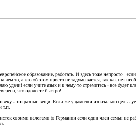
европейское образование, работать. И здесь тоже непросто - есл
на чем то, а кто об этом просто не задумывается, так как нет не
лаю удачи! если учите язык и к чему-то стремитесь - все будет к
уверена, что одолеете быстро!
овеку - это разные вещи. Если же у дамочки изначально цель - у
 т.п.
исток своими налогами (в Германии если один член семьи не рабо
т.