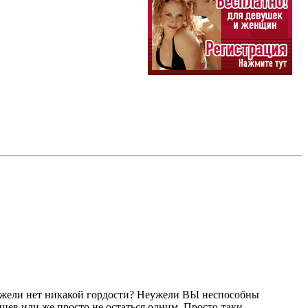
еужели нет никакой гордости? Неужели ВЫ неспособны
нцев или же просто не остаться одним. Просто-таки