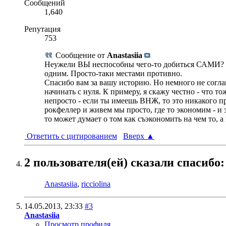
Сообщений
1,640
Репутация
753
Сообщение от
Anastasiia
Неужели ВЫ неспособны чего-то добиться САМИ? В с
одним. Просто-таки местами противно.
Спасибо вам за вашу историю. Но немного не соглаш
начинать с нуля. К примеру, я скажу честно - что то
непросто - если ты имеешь ВНЖ, то это никакого пра
рокфеллер и живем мы просто, где то экономим - и 
то может думает о том как съэкономить на чем то, а
Ответить с цитированием
Вверх
▲
2 пользователя(ей) сказали cпасибо:
Anastasiia
,
ricciolina
14.05.2013,
23:33
#3
Anastasiia
Просмотр профиля