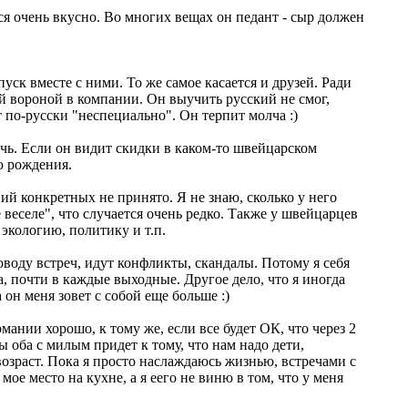
ается очень вкусно. Во многих вещах он педант - сыр должен
уск вместе с ними. То же самое касается и друзей. Ради
ой вороной в компании. Он выучить русский не смог,
т по-русски "неспециально". Он терпит молча :)
очь. Если он видит скидки в каком-то швейцарском
ню рождения.
й конкретных не принято. Я не знаю, сколько у него
 веселе", что случается очень редко. Также у швейцарцев
экологию, политику и т.п.
поводу встреч, идут конфликты, скандалы. Потому я себя
а, почти в каждые выходные. Другое дело, что я иногда
а он меня зовет с собой еще больше :)
мании хорошо, к тому же, если все будет ОК, что через 2
мы оба с милым придет к тому, что нам надо дети,
й возраст. Пока я просто наслаждаюсь жизнью, встречами с
 мое место на кухне, а я еего не виню в том, что у меня