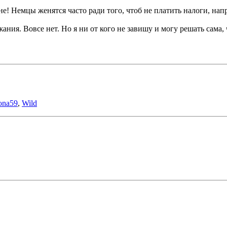
е! Немцы женятся часто ради того, чтоб не платить налоги, нап
ания. Вовсе нет. Но я ни от кого не завишу и могу решать сама, 
ona59
,
Wild