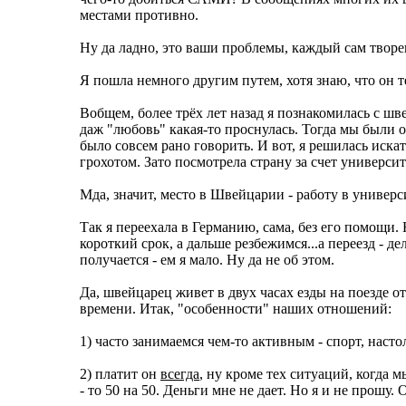
местами противно.
Ну да ладно, это ваши проблемы, каждый сам творе
Я пошла немного другим путем, хотя знаю, что он т
Вобщем, более трёх лет назад я познакомилась с шве
даж "любовь" какая-то проснулась. Тогда мы были оба
было совсем рано говорить. И вот, я решилась иска
грохотом. Зато посмотрела страну за счет универси
Мда, значит, место в Швейцарии - работу в универси
Так я переехала в Германию, сама, без его помощи.
короткий срок, а дальше резбежимся...а переезд - д
получается - ем я мало. Ну да не об этом.
Да, швейцарец живет в двух часах езды на поезде о
времени. Итак, "особенности" наших отношений:
1) часто занимаемся чем-то активным - спорт, наст
2) платит он
всегда
, ну кроме тех ситуаций, когда м
- то 50 на 50. Деньги мне не дает. Но я и не прошу