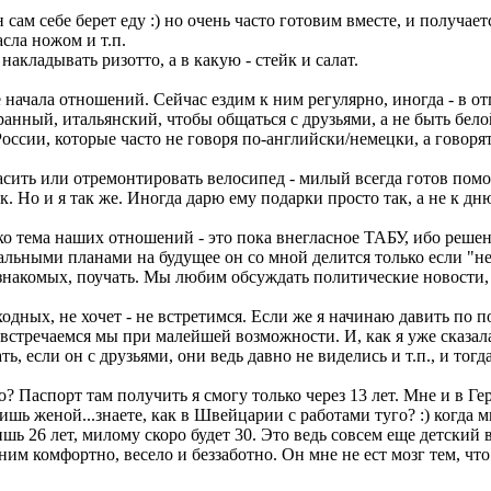
о он сам себе берет еду :) но очень часто готовим вместе, и получ
асла ножом и т.п.
акладывать ризотто, а в какую - стейк и салат.
начала отношений. Сейчас ездим к ним регулярно, иногда - в отп
ранный, итальянский, чтобы общаться с друзьями, а не быть бел
России, которые часто не говоря по-английски/немецки, а говоря
расить или отремонтировать велосипед - милый всегда готов пом
к. Но и я так же. Иногда дарю ему подарки просто так, а не к д
о тема наших отношений - это пока внегласное ТАБУ, ибо решени
бальными планами на будущее он со мной делится только если "не
/знакомых, поучать. Мы любим обсуждать политические новости, 
ходных, не хочет - не встретимся. Если же я начинаю давить по 
, встречаемся мы при малейшей возможности. И, как я уже сказал
ь, если он с друзьями, они ведь давно не виделись и т.п., и тогд
 Паспорт там получить я смогу только через 13 лет. Мне и в Гер
лишь женой...знаете, как в Швейцарии с работами туго? :) когда 
 лишь 26 лет, милому скоро будет 30. Это ведь совсем еще детски
 ним комфортно, весело и беззаботно. Он мне не ест мозг тем, что