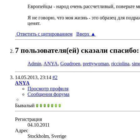
Европейцы - народ очень рассчетливый, поверьте мн
Я не говорю, что моя жизнь - это образец для подраж
ценят.
Ответить с цитированием
Вверх
▲
7 пользователя(ей) сказали cпасибо:
Admin
,
ANYA
,
Goudroen
,
prettywoman
,
ricciolina
,
sim
14.05.2013,
23:14
#2
ANYA
Просмотр профиля
Сообщения форума
Бывалый
Регистрация
04.10.2011
Адрес
Stockholm, Sverige