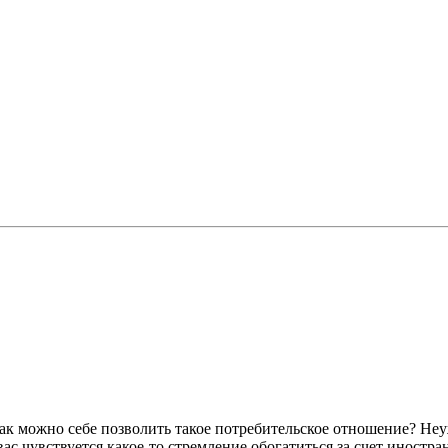
 как можно себе позволить такое потребительское отношение? Н
с чувствуется какое-то стремление обогатиться за счет иностра