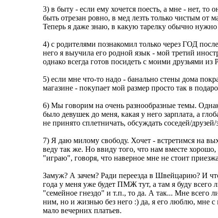
3) в быту - если ему хочется поесть, а мне - нет, т
быть отрезан ровно, в мед лезть только чистым от м
Теперь я даже знаю, в какую тарелку обычно нужно н
4) с родителями познакомил только через ГОД после 
него я выучила его родной язык - мой третий иност
однако всегда готов посидеть с моими друзьями из 
5) если мне что-то надо - банально стены дома пок
магазине - покупает мой размер просто так в подаро
6) Мы говорим на очень разнообразные темы. Однак
было девушек до меня, какая у него зарплата, а гло
не принято сплетничать, обсуждать соседей/друзей
7) Я даю милому свободу. Хочет - встретимся на вы
веду так же. Но ввиду того, что нам вместе хорошо
"играю", говоря, что наверное мне не стоит приезжат
Замуж? А зачем? Ради переезда в Швейцарию? И что?
года у меня уже будет ПМЖ тут, а там я буду всего 
"семейное гнездо" и т.п., то да. А так... Мне всего
ним, но и жизнью без него :) да, я его люблю, мне с
мало вечерних платьев.