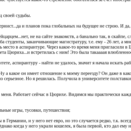
ц своей судьбы.
ернист...да и планов пока глобальных на будущее не строю. И да
йцарцем...нет, не на сайте знакомств, а банально так, в скайпе,
 студенты, заканчивающие магистратуру, т.е. ему - 26 лет, а мне 
ть место в аспирантуре. Через какое-то время меня пригласили в
тета Цюриха...и встретилась с ним! Это была такаааая влюбленно
тете, аспирантуру - найти не удалось, значит я начала искать ра
 Ну а какое он имеет отношение к моему переезду? Он даже в как
ело серьезное. Но я решилась. Получила в университете полставки
т меня. Работает сейчас в Цюрихе. Видимся мы практически кажд
ольные игры, тусовки, путешествия;
ы в Германии, и у него нет евро, но это случается редко, т.к. все
. Однако когда у него украли кошелек, я была первой, кто дал ему