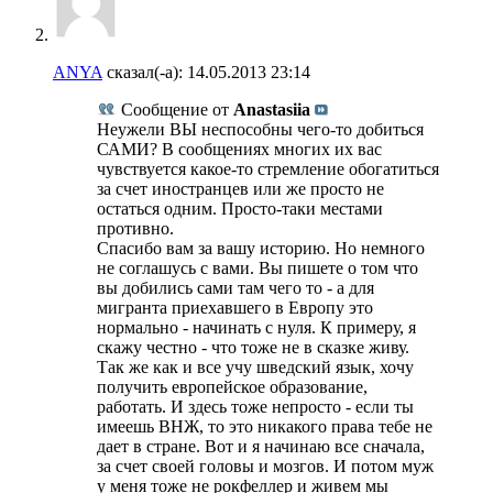
ANYA
сказал(-а):
14.05.2013
23:14
Сообщение от
Anastasiia
Неужели ВЫ неспособны чего-то добиться
САМИ? В сообщениях многих их вас
чувствуется какое-то стремление обогатиться
за счет иностранцев или же просто не
остаться одним. Просто-таки местами
противно.
Спасибо вам за вашу историю. Но немного
не соглашусь с вами. Вы пишете о том что
вы добились сами там чего то - а для
мигранта приехавшего в Европу это
нормально - начинать с нуля. К примеру, я
скажу честно - что тоже не в сказке живу.
Так же как и все учу шведский язык, хочу
получить европейское образование,
работать. И здесь тоже непросто - если ты
имеешь ВНЖ, то это никакого права тебе не
дает в стране. Вот и я начинаю все сначала,
за счет своей головы и мозгов. И потом муж
у меня тоже не рокфеллер и живем мы