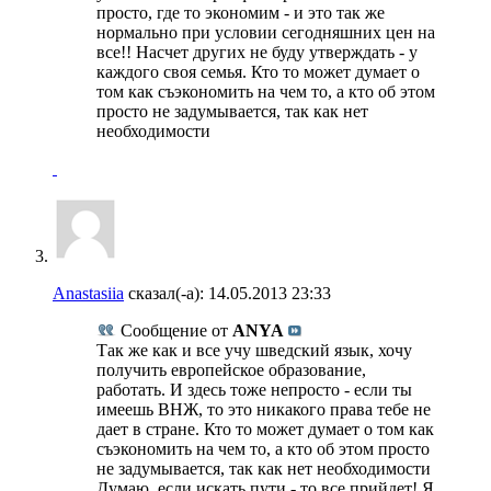
просто, где то экономим - и это так же
нормально при условии сегодняшних цен на
все!! Насчет других не буду утверждать - у
каждого своя семья. Кто то может думает о
том как съэкономить на чем то, а кто об этом
просто не задумывается, так как нет
необходимости
Anastasiia
сказал(-а):
14.05.2013
23:33
Сообщение от
ANYA
Так же как и все учу шведский язык, хочу
получить европейское образование,
работать. И здесь тоже непросто - если ты
имеешь ВНЖ, то это никакого права тебе не
дает в стране. Кто то может думает о том как
съэкономить на чем то, а кто об этом просто
не задумывается, так как нет необходимости
Думаю, если искать пути - то все прийдет! Я