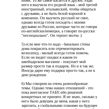
ними. То же самое касается и друзей. Ради
него я выучила его родной язык - мой третий
иностранный, итальянский, чтобы общаться
с друзьями, а не быть белой вороной в
компании. Он выучить русский не смог,
однако всегда готов посидеть с моими
друзьями из России, которые часто не говоря
по-английски/немецки, а говорят по-русски
"неспециально". Он терпит молча :)
5) если мне что-то надо - банально стены
дома покрасить или отремонтировать
велосипед - милый всегда готов помочь.
Если он видит скидки в каком-то
швейцарском магазине - покупает мой
размер просто так в подарок. Но и я так же.
Иногда дарю ему подарки просто так, а не к
дню рождения.
6) Мы говорим на очень разнообразные
темы. Однако тема наших отношений - это
пока внегласное ТАБУ, ибо решений
конкретных не принято. Я не знаю, сколько у
него было девушек до меня, какая у него
зарплата, а глобальными планами на будущее