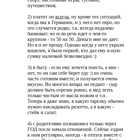
путешествия;
2) платит он
всегда
, ну кроме тех ситуаций,
когда мы в Германии, и у него нет евро, но
это случается редко, т.к. всегда недалеко
банкомат; но если речь идет о чем-то
крупном - то 50 на 50. Деньги мне не дает.
Но я и не прошу. Однако когда у него украли
кошелек, я была первой, кто дал ему н-ную
сумму наличкой безвозмездно :)
3) в быту - если ему хочется поесть, а мне -
нет, то он сам себе берет еду :) но очень
часто готовим вместе, и получается очень
вкусно. Во многих вещах он педант - сыр
должен быть отрезан ровно, в мед лезть
только чистым от масла ножом и т.п.
Теперь я даже знаю, в какую тарелку обычно
нужно накладывать ризотто, а в какую -
стейк и салат.
4) с родителями познакомил только через
ГОД после начала отношений. Сейчас ездим
к ним регулярно, иногда - в отпуск вместе с