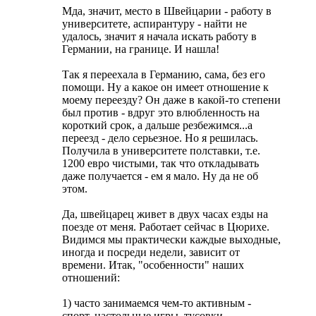
Мда, значит, место в Швейцарии - работу в
университете, аспирантуру - найти не
удалось, значит я начала искать работу в
Германии, на границе. И нашла!
Так я переехала в Германию, сама, без его
помощи. Ну а какое он имеет отношение к
моему переезду? Он даже в какой-то степени
был против - вдруг это влюбленность на
короткий срок, а дальше резбежимся...а
переезд - дело серьезное. Но я решилась.
Получила в университете полставки, т.е.
1200 евро чистыми, так что откладывать
даже получается - ем я мало. Ну да не об
этом.
Да, швейцарец живет в двух часах езды на
поезде от меня. Работает сейчас в Цюрихе.
Видимся мы практически каждые выходные,
иногда и посреди недели, зависит от
времени. Итак, "особенности" наших
отношений:
1) часто занимаемся чем-то активным -
спорт, настольные игры, тусовки,