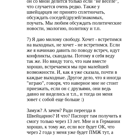
он со мной делится только если "не веселе",
что случается очень редко. Также у
швейцарцев не принято сплетничать,
обсуждать соседей/друзей/знакомых,
поучать. Мы любим обсуждать политические
новости, экологию, политику и т.п.
7) Я даю милому свободу. Хочет - встретимся
на выходных, не хочет - не встретимся. Если
же я начинаю давить по поводу встреч, идут
конфликты, скандалы. Потому я себя веду
так же. Но ввиду того, что нам вместе
хорошо, встречаемся мы при малейшей
возможности. И, как я уже сказала, почти в
каждые выходные. Другое дело, что я иногда
"играю", говоря, что наверное мне не стоит
приезжать, если он с друзьями, они ведь
давно не виделись и т.п., и тогда он меня
зовет с собой еще больше :)
Замуж? А зачем? Ради переезда в
Швейцарию? И что? Паспорт там получить я
смогу только через 13 лет. Мне и в Германии
хорошо, к тому же, если все будет ОК, что
через 2 года у меня уже будет ПМЖ тут, а