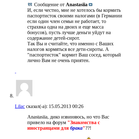
Сообщение от
Anastasiia
И, если честно, мне не хотелось бы кормить
паспортисток своими налогами (в Германии
если один член семьи не работает, то
страхвка одна на двоих и еще масса
бонусов), пусть лучше деньги уйдут на
содержание детей-сирот.
Так Вы и считайте, что именно с Ваших
налогов кормяться все дети-сироты. А
"паспортисток" кормит Ваш сосед, который
лично Вам не очень приятен.
Lilac
сказал(-а):
15.05.2013
00:26
Anastasiia, дико извиняюсь, но что Вас
привело на форум
"Знакомства с
иностранцами для
брака
"
??!