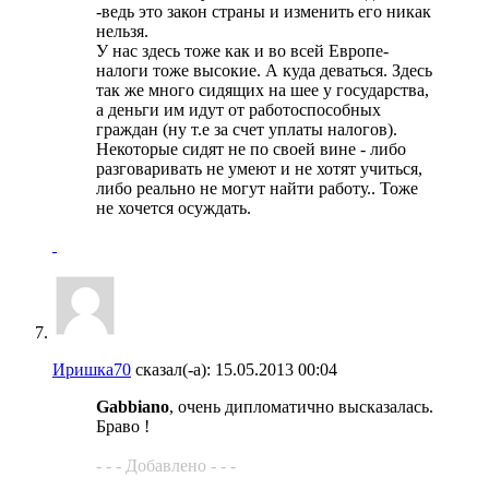
-ведь это закон страны и изменить его никак
нельзя.
У нас здесь тоже как и во всей Европе-
налоги тоже высокие. А куда деваться. Здесь
так же много сидящих на шее у государства,
а деньги им идут от работоспособных
граждан (ну т.е за счет уплаты налогов).
Некоторые сидят не по своей вине - либо
разговаривать не умеют и не хотят учиться,
либо реально не могут найти работу.. Тоже
не хочется осуждать.
Иришка70
сказал(-а):
15.05.2013
00:04
Gabbiano
, очень дипломатично высказалась.
Браво !
- - - Добавлено - - -