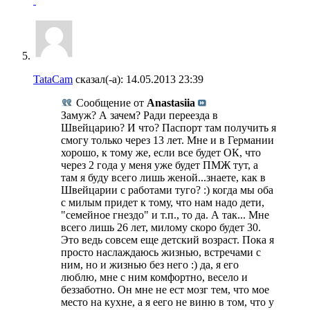
TataCam
сказал(-а):
14.05.2013
23:39
Сообщение от
Anastasiia
Замуж? А зачем? Ради переезда в
Швейцарию? И что? Паспорт там получить я
смогу только через 13 лет. Мне и в Германии
хорошо, к тому же, если все будет ОК, что
через 2 года у меня уже будет ПМЖ тут, а
там я буду всего лишь женой...знаете, как в
Швейцарии с работами туго? :) когда мы оба
с милым придет к тому, что нам надо дети,
"семейное гнездо" и т.п., то да. А так... Мне
всего лишь 26 лет, милому скоро будет 30.
Это ведь совсем еще детский возраст. Пока я
просто наслаждаюсь жизнью, встречами с
ним, но и жизнью без него :) да, я его
люблю, мне с ним комфортно, весело и
беззаботно. Он мне не ест мозг тем, что мое
место на кухне, а я еего не виню в том, что у