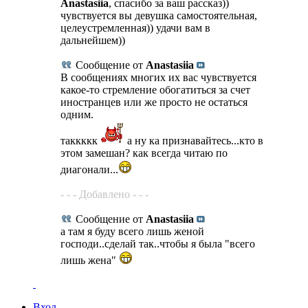
Anastasiia
, спасибо за ваш рассказ))
чувствуется вы девушка самостоятельная,
целеустремленная)) удачи вам в
дальнейшем))
Сообщение от
Anastasiia
В сообщениях многих их вас чувствуется
какое-то стремление обогатиться за счет
иностранцев или же просто не остаться
одним.
таккккк
а ну ка признавайтесь...кто в
этом замешан? как всегда читаю по
диагонали...
- - - Добавлено - - -
Сообщение от
Anastasiia
а там я буду всего лишь женой
господи..сделай так..чтобы я была "всего
лишь жена"
Вход