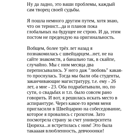
Ну да ладно, это ваши проблемы, каждый
сам творец своей судьбы.
Я пошла немного другим путем, хотя знаю,
что он тернист...да и планов пока
глобальных на будущее не строю. И да, этим
постом не предендую на оригинальность.
Вобщем, более трёх лет назад я
познакомилась с швейцарцем...нет, не на
сайте знакомств, а банально так, в скайпе,
случайно. Мы с ним месяца два
переписывались. У него даж "любовь" какая-
то проснулась. Тогда мы были оба студенты,
заканчивающие магистратуру, т.е. ему - 26
лет, а мне - 23. Оба подрабатывали, но, по
сути, о свадьбах и т.п. было совсем рано
говорить. И вот, я решилась искать место в
аспирантуре. Через какое-то время меня
пригласили в Швейцарию на собеседование,
которое я провались с грохотом. Зато
посмотрела страну за счет университета
Цюриха...и встретилась с ним! Это была
такаааая влюбленность, девчооонки!