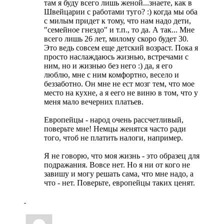
там я буду всего лишь женой...знаете, как в
Швейцарии с работами туго? :) когда мы оба
с милым придет к тому, что нам надо дети,
"семейное гнездо" и т.п., то да. А так... Мне
всего лишь 26 лет, милому скоро будет 30.
Это ведь совсем еще детский возраст. Пока я
просто наслаждаюсь жизнью, встречами с
ним, но и жизнью без него :) да, я его
люблю, мне с ним комфортно, весело и
беззаботно. Он мне не ест мозг тем, что мое
место на кухне, а я еего не виню в том, что у
меня мало вечерних платьев.
Европейцы - народ очень рассчетливый,
поверьте мне! Немцы женятся часто ради
того, чтоб не платить налоги, например.
Я не говорю, что моя жизнь - это образец для
подражания. Вовсе нет. Но я ни от кого не
завишу и могу решать сама, что мне надо, а
что - нет. Поверьте, европейцы таких ценят.