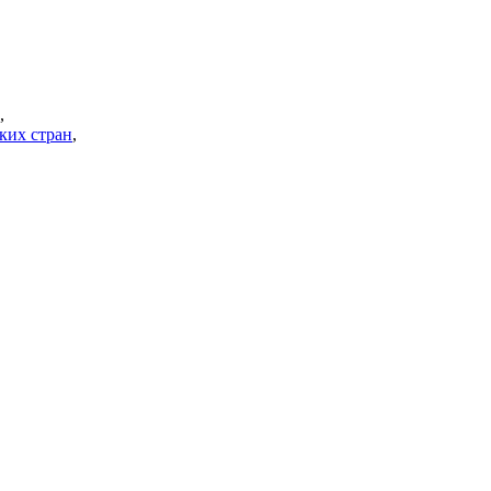
,
ких стран
,