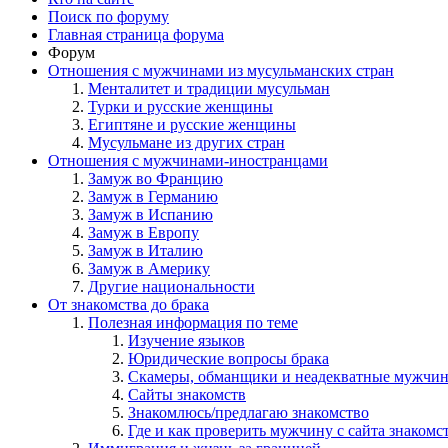
Поиск по форуму
Главная страница форума
Форум
Отношения с мужчинами из мусульманских стран
Менталитет и традиции мусульман
Турки и русские женщины
Египтяне и русские женщины
Мусульмане из других стран
Отношения с мужчинами-иностранцами
Замуж во Францию
Замуж в Германию
Замуж в Испанию
Замуж в Европу
Замуж в Италию
Замуж в Америку
Другие национальности
От знакомства до брака
Полезная информация по теме
Изучение языков
Юридические вопросы брака
Скамеры, обманщики и неадекватные мужчи
Сайты знакомств
Знакомлюсь/предлагаю знакомство
Где и как проверить мужчину с сайта знакомс