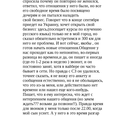
спросила почему он повторно не женился,
ответил, что отношения у него были, но все
его свободное время было посвящено
дочерям и он пытался наладить
свой бизнес. Говорит что в конце сентября
приедет на Украину, хочет открыть свой
бизнесс здесь,(посещает курсы по изучению
русского языка) только не в мой город, но
сказал обязательно встретимся и 300 км для
него не проблема. И вот сейчас, якобы , он
готов начать новые отношения.Общение у
нас проходит как-то непонятно, во-первых
разница во времени,и да, он пишет и иногда
(где-то 1-2 раза в неделю ) звонит, и он
постоянно занят, хотя в вайбере он часто
бывает в сети. Но правда с СЗ он удалился,
точнее сказать, я не вижу его анкету и
сообщения естественно, но я не обольщаюсь,
что это из-за меня, или действительно нет
времени или нашел еще кого-нибудь.
Пишет, что я ему интересна, что ждет с
нетерпением нашего общения (но зачем
ждать??? возьми да позвони!!). Правда время
для звонков у меня только после 22.00, когда
мой сын уснет. А у него в это время разгар