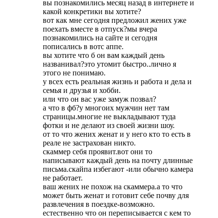
вы познакомились месяц назад в интернете и
какой конкретики вы хотите?
вот как мне сегодня предложил жених уже
поехать вместе в отпуск?мы вчера
познакомились на сайте и сегодня
пописались в вотс аппе.
вы хотите что б он вам каждый день
названивал?это утомит быстро..лично я
этого не понимаю.
у всех есть реальная жизнь и работа и дела и
семья и друзья и хобби.
или что он вас уже замуж позвал?
а что в фб?у многоих мужчин нет там
страницы.многие не выкладывают туда
фотки и не делают из своей жизни шоу.
от то что жених женат и у него кто то есть в
реале не застрахован никто.
скаммер себя проявит.вот они то
написывают каждый день на почту длинные
письма.скайпа избегают -или обычно камера
не работает.
ваш жених не похож на скаммера.а то что
может быть женат и готовит себе почву для
развлечения в поездке-возможно.
естественно что он переписывается с кем то