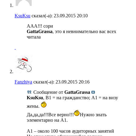
KsuKsu
сказал(-а):
23.09.2015
20:10
ААА!!! сори
GattaGrassa
, это я невнимательно вас всех
читала
Fanzhiya
сказал(-а):
23.09.2015
20:16
Сообщение от
GattaGrassa
KsuKsu
, B1 = на гражданство; A1 = на визу
жены.
Да,да,да!!!Все верно!!!
Нужно знать
элементарно на А1.
А1 – около 100 часов аудиторных занятий