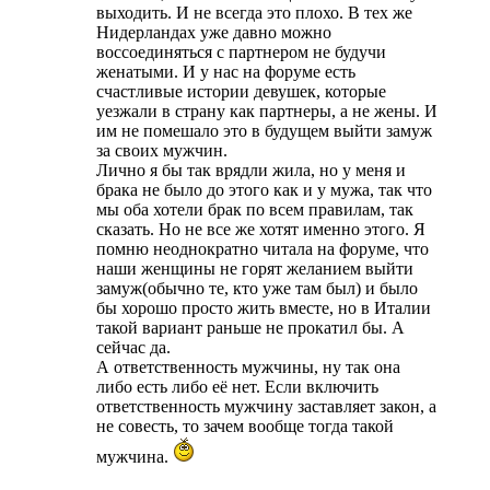
выходить. И не всегда это плохо. В тех же
Нидерландах уже давно можно
воссоединяться с партнером не будучи
женатыми. И у нас на форуме есть
счастливые истории девушек, которые
уезжали в страну как партнеры, а не жены. И
им не помешало это в будущем выйти замуж
за своих мужчин.
Лично я бы так врядли жила, но у меня и
брака не было до этого как и у мужа, так что
мы оба хотели брак по всем правилам, так
сказать. Но не все же хотят именно этого. Я
помню неоднократно читала на форуме, что
наши женщины не горят желанием выйти
замуж(обычно те, кто уже там был) и было
бы хорошо просто жить вместе, но в Италии
такой вариант раньше не прокатил бы. А
сейчас да.
А ответственность мужчины, ну так она
либо есть либо её нет. Если включить
ответственность мужчину заставляет закон, а
не совесть, то зачем вообще тогда такой
мужчина.