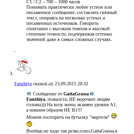
С1 / С2 – 700 – 1000 часов
Понимать практически любое устное или
письменное сообщение, составлять связный
текст, опираясь на несколько устных и
письменных источников. Говорить
спонтанно с высоким темпом и высокой
степенью точности, подчеркивая оттенки
значений даже в самых сложных случаях.
Fanzhiya
сказал(-а):
23.09.2015
20:32
Сообщение от
GattaGrassa
Fanzhiya
, пожалста, НЕ морочьте людям
головы))) На визу жены экзамен уровня А1,
а никоим образом НЕ B1!!!
Можем поспорить на бутылку "мартеля"
Вообще,не надо так резко,плиз,GattaGrassa,я