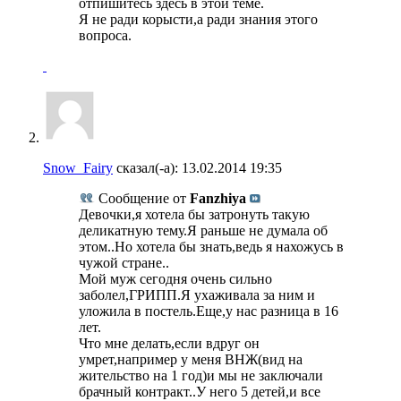
отпишитесь здесь в этой теме.
Я не ради корысти,а ради знания этого
вопроса.
Snow_Fairy
сказал(-а):
13.02.2014
19:35
Сообщение от
Fanzhiya
Девочки,я хотела бы затронуть такую
деликатную тему.Я раньше не думала об
этом..Но хотела бы знать,ведь я нахожусь в
чужой стране..
Мой муж сегодня очень сильно
заболел,ГРИПП.Я ухаживала за ним и
уложила в постель.Еще,у нас разница в 16
лет.
Что мне делать,если вдруг он
умрет,например у меня ВНЖ(вид на
жительство на 1 год)и мы не заключали
брачный контракт..У него 5 детей,и все