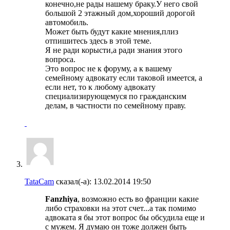
конечно,не рады нашему браку.У него свой
большой 2 этажный дом,хороший дорогой
автомобиль.
Может быть будут какие мнения,плиз
отпишитесь здесь в этой теме.
Я не ради корысти,а ради знания этого
вопроса.
Это вопрос не к форуму, а к вашему
семейному адвокату если таковой имеется, а
если нет, то к любому адвокату
специализирующемуся по гражданским
делам, в частности по семейному праву.
TataCam
сказал(-а):
13.02.2014
19:50
Fanzhiya
, возможно есть во франции какие
либо страховки на этот счет...а так помимо
адвоката я бы этот вопрос бы обсудила еще и
с мужем. Я думаю он тоже должен быть