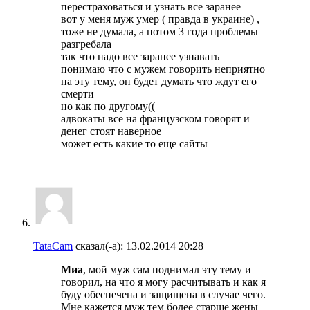
перестраховаться и узнать все заранее
вот у меня муж умер ( правда в украине) ,
тоже не думала, а потом 3 года проблемы
разгребала
так что надо все заранее узнавать
понимаю что с мужем говорить неприятно
на эту тему, он будет думать что ждут его
смерти
но как по другому((
адвокаты все на французском говорят и
денег стоят наверное
может есть какие то еще сайты
TataCam
сказал(-а):
13.02.2014
20:28
Миа
, мой муж сам поднимал эту тему и
говорил, на что я могу расчитывать и как я
буду обеспечена и защищена в случае чего.
Мне кажется муж тем более старше жены