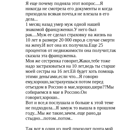
Я еще почему подняла этот вопрос....Я
никогда не смотрела его документы и когда
приходила всякая почта,я не влезала в его
дела...
1 месяц назад умер муж одной нашей
знакомой француженки.У него был
рак....Муж ее сделал страховку на жизнь на
10 лет в размере 20 000 евро,в случае смерти
на жену.И вот она их получила.Еще 25
процентов от недвижимости она получит,так
сказала эта француженка.
Моя же сестренка говорит,Жаки,тебе тоже
надо застраховаться на 10 лет,ведь ты старше
моей сестры на 16 лет.Ей будет хоть помощь
этими деньгами,если что...Я говорю
ему,хорошо,застрахуешься потом перед
отъездом в Россию в мае,хорошо,шери??Мы
собираемся в мае в Россию.Он
говорит,хорошо..
Вот и все,я послушала и больше к этой теме
не подходила...Я замуж то вышла в прошлом
году...Мы же такие,зачем..еще рано,да
стыдно...потом..потом..
Так вот в один из дней приходит почта,мой