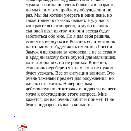
мужем разница не очень большая в возрасте,
но мы с ним эту проблему обсуждали и не
раз. Мы бы хотели умереть в один день, но
такое только в сказках бывает. Ну, у нас в
контракте все оговорено, и муж со своих
сыновей взял клятву, что они всегда будут
заботиться обо мне. Но я для себя решила,
если что, вернуться в Россию, если моя дочь
на тот момент будет жить именно в России.
Замуж я выходила за человека, а не за страну,
и вряд ли захочу быть обузой для мальчишек,
хоть и хороших, но не родных. Конечно,
если дочь переберется к нам, то и не нужно
будет уезжать. Все от ситуации зависит. Это
очень тяжелый предмет для обсуждения, но
жизнь есть жизнь. Наверное, вам
действительно стоит как-то подвести вашего
мужа к обсуждению этого вопроса. Мне
кажется, он вас очень любит и поймет. И не
будет подозревать вас в корысти.