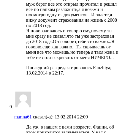
муж берет все это,открыл,прочитал и решил
все по папкам разложить,а я возьми и
посмотри одну из документов...И знаете,я
вижу документ страхования на жизнь с 2008
по 2018 год.
Я поворачиваюсь и говорю ему,почему ты
мне сразу не сказал.что ты уже застрахован
до 2018 года.Он говорит,тебе это важно...Я
говорю,еще как важно...Ты скрываешь от
меня все что можешь,но теперь я твоя жена и
тебе не стоит скрывать от меня НИЧЕГО...
Последний раз редактировалось Fanzhiya;
13.02.2014 в
22:17
.
marina61
сказал(-а):
13.02.2014
22:09
Да уж, в нашем с вами возрасте, Фанни, об
этом приходится задумываться. У нас с