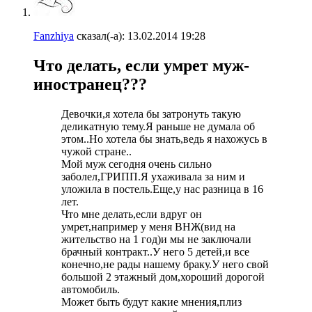
Fanzhiya
сказал(-а):
13.02.2014
19:28
Что делать, если умрет муж-
иностранец???
Девочки,я хотела бы затронуть такую
деликатную тему.Я раньше не думала об
этом..Но хотела бы знать,ведь я нахожусь в
чужой стране..
Мой муж сегодня очень сильно
заболел,ГРИПП.Я ухаживала за ним и
уложила в постель.Еще,у нас разница в 16
лет.
Что мне делать,если вдруг он
умрет,например у меня ВНЖ(вид на
жительство на 1 год)и мы не заключали
брачный контракт..У него 5 детей,и все
конечно,не рады нашему браку.У него свой
большой 2 этажный дом,хороший дорогой
автомобиль.
Может быть будут какие мнения,плиз