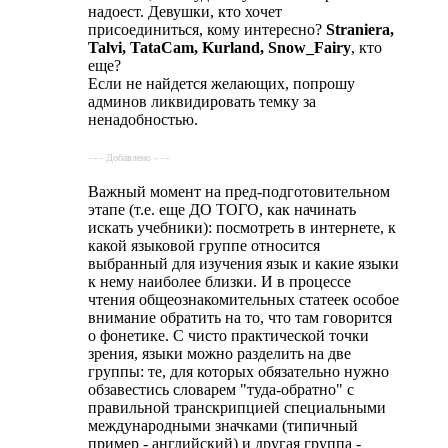
надоест. Девушки, кто хочет
присоединиться, кому интересно?
Straniera,
Talvi, TataCam, Kurland, Snow_Fairy
, кто
еще?
Если не найдется желающих, попрошу
админов ликвидировать темку за
ненадобностью.
- - - Добавлено - - -
Важный момент на пред-подготовительном
этапе (т.е. еще ДО ТОГО, как начинать
искать учебники): посмотреть в интернете, к
какой языковой группе относится
выбранный для изучения язык и какие языки
к нему наиболее близки. И в процессе
чтения общеознакомительных статеек особое
внимание обратить на то, что там говорится
о фонетике. С чисто практической точки
зрения, языки можно разделить на две
группы: те, для которых обязательно нужно
обзавестись словарем "туда-обратно" с
правильной транскрипцией специальными
международными значками (типичный
пример - английский) и другая группа -