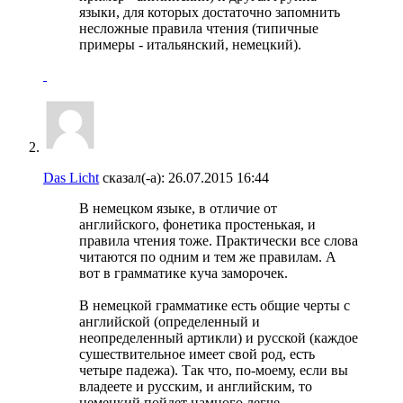
языки, для которых достаточно запомнить
несложные правила чтения (типичные
примеры - итальянский, немецкий).
Das Licht
сказал(-а):
26.07.2015
16:44
В немецком языке, в отличие от
английского, фонетика простенькая, и
правила чтения тоже. Практически все слова
читаются по одним и тем же правилам. А
вот в грамматике куча заморочек.
В немецкой грамматике есть общие черты с
английской (определенный и
неопределенный артикли) и русской (каждое
сушествительное имеет свой род, есть
четыре падежа). Так что, по-моему, если вы
владеете и русским, и английским, то
немецкий пойдет намного легче.