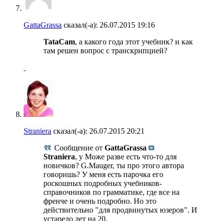
GattaGrassa
сказал(-а):
26.07.2015
19:16
TataCam
, а какого года этот учебник? и как
там решен вопрос с транскрипцией?
Straniera
сказал(-а):
26.07.2015
20:21
Сообщение от
GattaGrassa
Straniera
, у Може разве есть что-то для
новичков? G.Mauger, ты про этого автора
говоришь? У меня есть парочка его
роскошных подробных учебников-
справочников по грамматике, где все на
френче и очень подробно. Но это
действительно "для продвинутых юзеров". И
устарело лет на 20.