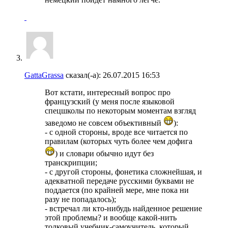
GattaGrassa
сказал(-а):
26.07.2015
16:53
Вот кстати, интересный вопрос про
французский (у меня после языковой
спецшколы по некоторым моментам взгляд
заведомо не совсем объективный
):
- с одной стороны, вроде все читается по
правилам (которых чуть более чем дофига
) и словари обычно идут без
транскрипции;
- с другой стороны, фонетика сложнейшая, и
адекватной передаче русскими буквами не
поддается (по крайней мере, мне пока ни
разу не попадалось);
- встречал ли кто-нибудь найденное решение
этой проблемы? и вообще какой-нить
толковый учебник-самоучитель, который