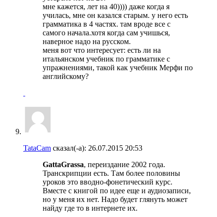
мне кажется, лет на 40)))) даже когда я
училась, мне он казался старым. у него есть
грамматика в 4 частях. там вроде все с
самого начала.хотя когда сам учишься,
наверное надо на русском.
меня вот что интересует: есть ли на
итальянском учебник по грамматике с
упражнениями, такой как учебник Мерфи по
английскому?
TataCam
сказал(-а):
26.07.2015
20:53
GattaGrassa
, переиздание 2002 года.
Транскрипции есть. Там более половины
уроков это вводно-фонетический курс.
Вместе с книгой по идее еще и аудиозаписи,
но у меня их нет. Надо будет глянуть может
найду где то в интернете их.