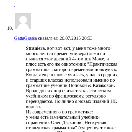
GattaGrassa
сказал(-а):
26.07.2015
20:53
Straniera
, вот-вот-вот, у меня тоже много-
много лет (со времен универа) лежит и
пылится этот древний 4-томник Може, и
плюс есть его же однотомник "Практическая
грамматика", которой временами пользуюсь.
Когда я еще в школе училась, у нас в средних
и старших классах использовали именно по
грамматике учебник Поповой & Казаковой.
Вроде до сих пор считается классическим
учебником по французскому, регулярно
переиздается. Но лично я новых изданий НЕ
видела.
Из современного по грамматике:
у меня есть замечательный учебник-
справочник Олег Дьяконов "Нескучная
итальянская грамматика" (существует также