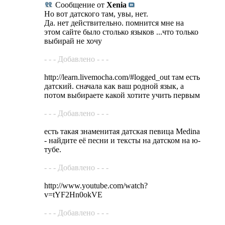
Сообщение от
Xenia
Но вот датского там, увы, нет.
Да. нет действительно. помнится мне на
этом сайте было столько языков ...что только
выбирай не хочу
- - - Добавлено - - -
http://learn.livemocha.com/#logged_out там есть
датский. сначала как ваш родной язык, а
потом выбираете какой хотите учить первым
- - - Добавлено - - -
есть такая знаменитая датская певица Medina
- найдите её песни и тексты на датском на ю-
тубе.
- - - Добавлено - - -
http://www.youtube.com/watch?
v=tYF2Hn0okVE
- - - Добавлено - - -