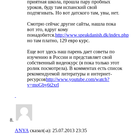
приятная школа, прошла пару пробных
уроков, буду там испанский свой
подтягивать. Но вот датского там, увы, нет.
Смотрю сейчас другие сайты, нашла пока
вот это, вдруг кому
понадобится.
http://www.speakdanish.dk/index.php
но там платно, 129 евро курс.
Еще вот здесь наш парень дает советы по
изучению в России и представляет свой
собственный видеокурс (я пока только этот
ролик посмотрела). В комментах есть список
рекомендуемой литературы и интернет-
ресурсов
http://www.youtube.com/watch?
v=moGby6t2xrI
ANYA
сказал(-а):
25.07.2013
23:35