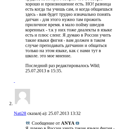
хорошо и произношение есть. НО! разница
есть когда ты учишь сам, и когда общаешься
здесь - вам будет трудно изначально понять
датчан - для этого нужно там прожить
приличное время. я мало пойму шведов
коренных - т.к у них тоже диалекты в языке
есть и плюс сленг. Я думаю в России учить
такие языки фигня - вам должен в таком
случае преподавать датчанин и общаться
только на этом языке, как с нами тут в
школе. это мое мнение.
Последний раз редактировалось Wild;
25.07.2013 в
15:35
.
Nati28
сказал(-а):
25.07.2013
13:32
Сообщение от
ANYA
Я думаю в России учить такие языки фигня -