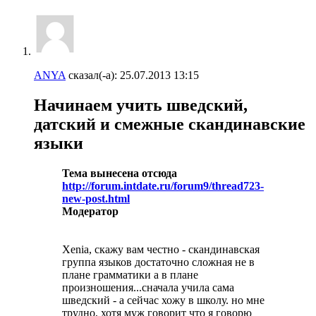
ANYA
сказал(-а):
25.07.2013
13:15
Начинаем учить шведский,
датский и смежные скандинавские
языки
Тема вынесена отсюда
http://forum.intdate.ru/forum9/thread723-
new-post.html
Модератор
Xenia, скажу вам честно - скандинавская
группа языков достаточно сложная не в
плане грамматики а в плане
произношения...сначала учила сама
шведский - а сейчас хожу в школу. но мне
трудно, хотя муж говорит что я говорю