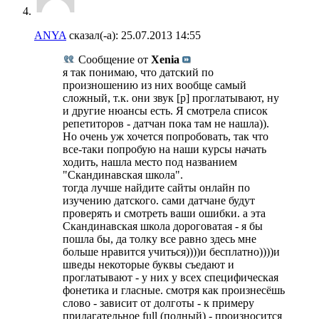
ANYA
сказал(-а):
25.07.2013
14:55
Сообщение от
Xenia
я так понимаю, что датский по
произношению из них вообще самый
сложный, т.к. они звук [р] проглатывают, ну
и другие нюансы есть. Я смотрела список
репетиторов - датчан пока там не нашла)).
Но очень уж хочется попробовать, так что
все-таки попробую на наши курсы начать
ходить, нашла место под названием
"Скандинавская школа".
тогда лучше найдите сайты онлайн по
изучению датского. сами датчане будут
проверять и смотреть ваши ошибки. а эта
Скандинавская школа дороговатая - я бы
пошла бы, да толку все равно здесь мне
больше нравится учиться))))и бесплатно))))и
шведы некоторые буквы съедают и
проглатывают - у них у всех специфическая
фонетика и гласные. смотря как произнесёшь
слово - зависит от долготы - к примеру
прилагательное full (полный) - произносится