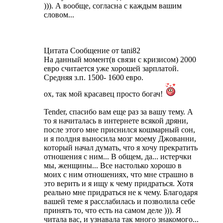
))). А вообще, согласна с каждым вашим
словом...
Цитата Сообщение от tani82
На данный момент(в связи с кризисом) 2000
евро считается уже хорошей зарплатой.
Средняя з.п. 1500- 1600 евро.
ох, так мой красавец просто богач!
Tender, спасибо вам еще раз за вашу тему. А
то я начиталась в интернете всякой дряни,
после этого мне приснился кошмарный сон,
и я полдня выносила мозг моему Джованни,
который начал думать, что я хочу прекратить
отношения с ним... В общем, да... истерчки
мы, женщины... Все настолько хорошо в
моих с ним отношениях, что мне страшно в
это верить и я ищу к чему придраться. Хотя
реально мне придраться не к чему. Благодаря
вашей теме я расслабилась и позволила себе
принять то, что есть на самом деле ))). Я
читала вас, и узнавала так много знакомого...