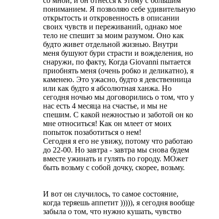
со мной, и он отнесся к этому с большим
пониманием. Я позволяю себе удивительную
открытость и откровенность в описании
своих чувств и переживаний, однако мое
тело не спешит за моим разумом. Оно как
будто живет отдельной жизнью. Внутри
меня бушуют бури страсти и вожделения, но
снаружи, по факту, Когда Giovanni пытается
приобнять меня (очень робко и деликатно), я
каменею. Это ужасно, будто я девственница
или как будто я абсолютная ханжа. Но
сегодня ночью мы договорились о том, что у
нас есть 4 месяца на счастье, и мы не
спешим. С какой нежностью и заботой он ко
мне относиться! Как он млеет от моих
попыток позаботиться о нем!
Сегодня я его не увижу, потому что работаю
до 22-00. Но завтра - завтра мы снова будем
вместе ужинать и гулять по городу. МОжет
быть возьму с собой дочку, скорее, возьму.
И вот он случилось, то самое состояние,
когда теряешь аппетит ))))), я сегодня вообще
забыла о том, что нужно кушать, чувство