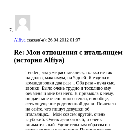
Alfiya
сказал(-а):
26.04.2012
01:07
Re: Мои отношения с итальянцем
(история Alfiya)
Tender , мы уже расставались, только не так
на долго, максимум, на 5 дней. Я ездила в
командировки два раза... Оба раза - куча смс,
звонки. Было очень трудно и тоскливо ему
без меня и мне без него. Я привыкла к нему,
он дает мне очень много тепла, и вообще,
есть ощущение родственной души. Почитала
на сайте, что пишут девушки об
итальянцах... Мой совсем другой, очень
глубокий. Очень деликатный, и очень
внимательный. Удивительным образом он
замечает все и все помнит. Помнит каждое