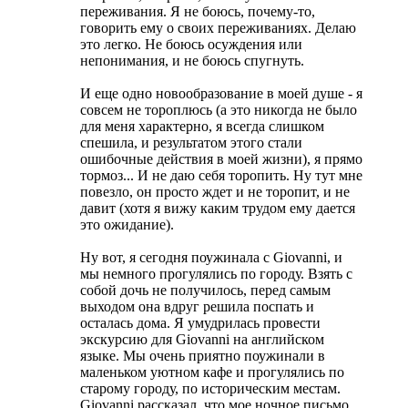
переживания. Я не боюсь, почему-то,
говорить ему о своих переживаниях. Делаю
это легко. Не боюсь осуждения или
непонимания, и не боюсь спугнуть.
И еще одно новообразование в моей душе - я
совсем не тороплюсь (а это никогда не было
для меня характерно, я всегда слишком
спешила, и результатом этого стали
ошибочные действия в моей жизни), я прямо
тормоз... И не даю себя торопить. Ну тут мне
повезло, он просто ждет и не торопит, и не
давит (хотя я вижу каким трудом ему дается
это ожидание).
Ну вот, я сегодня поужинала с Giovanni, и
мы немного прогулялись по городу. Взять с
собой дочь не получилось, перед самым
выходом она вдруг решила поспать и
осталась дома. Я умудрилась провести
экскурсию для Giovanni на английском
языке. Мы очень приятно поужинали в
маленьком уютном кафе и прогулялись по
старому городу, по историческим местам.
Giovanni рассказал, что мое ночное письмо,