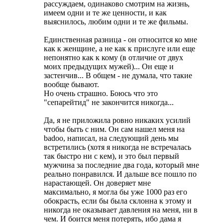
рассуждаем, одинаково смотрим на жизнь,
имеем одни и те же ценности, и как
выяснилось, любим одни и те же фильмы.
Единственная разница - он относится ко мне
как к женщине, а не как к прислуге или еще
непонятно как к кому (в отличие от двух
моих предыдущих мужей)... Он еще и
застенчив... В общем - не думала, что такие
вообще бывают.
Но очень страшно. Боюсь что это
"сепарейтид" не закончится никогда...
Да, я не приложила ровно никаких усилий
чтобы быть с ним. Он сам нашел меня на
badoo, написал, на следующий день мы
встретились (хотя я никогда не встречалась
так быстро ни с кем), и это был первый
мужчина за последние два года, который мне
реально понравился. И дальше все пошло по
нарастающей. Он доверяет мне
максимально, я могла бы уже 1000 раз его
обокрасть, если бы была склонна к этому и
никогда не оказывает давления на меня, ни в
чем. И боится меня потерять, ибо дама я