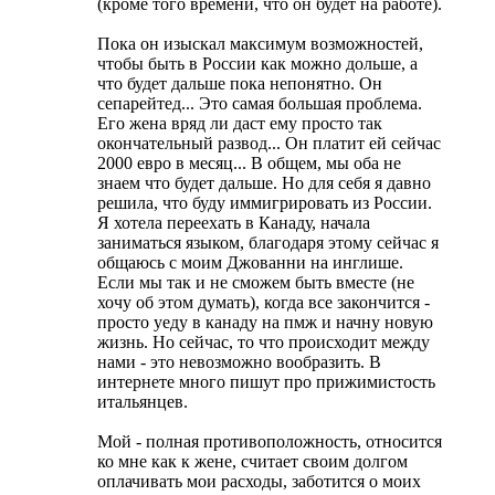
(кроме того времени, что он будет на работе).
Пока он изыскал максимум возможностей,
чтобы быть в России как можно дольше, а
что будет дальше пока непонятно. Он
сепарейтед... Это самая большая проблема.
Его жена вряд ли даст ему просто так
окончательный развод... Он платит ей сейчас
2000 евро в месяц... В общем, мы оба не
знаем что будет дальше. Но для себя я давно
решила, что буду иммигрировать из России.
Я хотела переехать в Канаду, начала
заниматься языком, благодаря этому сейчас я
общаюсь с моим Джованни на инглише.
Если мы так и не сможем быть вместе (не
хочу об этом думать), когда все закончится -
просто уеду в канаду на пмж и начну новую
жизнь. Но сейчас, то что происходит между
нами - это невозможно вообразить. В
интернете много пишут про прижимистость
итальянцев.
Мой - полная противоположность, относится
ко мне как к жене, считает своим долгом
оплачивать мои расходы, заботится о моих