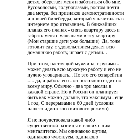
детях, оберегает меня и заботиться обо мне.
Русоволосый, голубоглазый, ростом почти
два метра, без признаков демонстративности
и прочей билеберды, который я начиталась в
интернете про итальянцев. В ближайших
планах его планах - снять квартиру здесь и
забрать меня с малышами в эту квартиру
(Мои старшие дети уже большие). Да, тоже
готовит еду, с удовольствием делает всю
домашнюю работу, играет с детьми...
При этом, настоящий мужчина, с руками -
может делать всю мужскую работу и его не
нужно уговаривать... Но это его сепарейтид
-.... да, и работа его - он постоянно ездит по
всему миру. Обычно - два три месяца в
каждой стране. Но в России он планирует
быть как можно дольше, это максимум - еще
1 год. С перерывами в 60 дней (условия
нашего идиотского визового режима).
Я не почувствовала какой либо
существенной разницы в наших с ним
менталитетах. Мы одинаково шутим,
одинаково чувствуем, одинаково