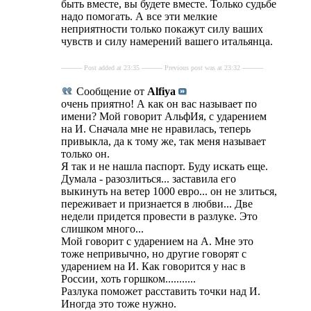
быть вместе, вы будете вместе. Только судьбе
надо помогать. А все эти мелкие
неприятности только покажут силу ваших
чувств и силу намерений вашего итальянца.
---------- Post added at 23:35 ---------- Previous post was at 23:32 ----------
Сообщение от
Alfiya
очень приятно! А как он вас называет по
имени? Мой говорит АльфИя, с ударением
на И. Сначала мне не нравилась, теперь
привыкла, да к тому же, так меня называет
только он.
Я так и не нашла паспорт. Буду искать еще.
Думала - разозлиться... заставила его
выкинуть на ветер 1000 евро... он не злиться,
переживает и признается в любви... Две
недели придется провести в разлуке. Это
слишком много...
Мой говорит с ударением на А. Мне это
тоже непривычно, но другие говорят с
ударением на И. Как говорится у нас в
России, хоть горшком...........
Разлука поможет расставить точки над И.
Иногда это тоже нужно.