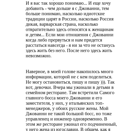
И я вас так хорошо понимаю... И еще хочу
добавить - чем дольше я с Джованни, тем
больше понимаю, насколько идиотские
традиции царят в России, насколько Россия
дикая, варварская страна, насколько
отвратительно здесь относятся к женщинам
и детям... Если мои отношения с Джованни
когда либо прервуться и нам придется
расстаться навсегда - я ни за что не останусь
здесь жить без него. После него здесь жить
невозможно.
Наверное, в моей голове накопилось много
информации, которой не с кем поделиться.
Не могу остановиться, пишу и пишу ))). Так
вот, девочки. Вчера мы ужинали в детьми в
семейном ресторане. Там встретили Самого
главного босса моего Джованни и его
заместителя, у них, у итальянских топ-
менеджеров, у обоих русские жены. Мой
Джованни не такой большой босс, но тоже
управленец и инженер одновременно. В
этом же ресторане ужинал его подчиненный,
у него жена из югославии. В общем, как я