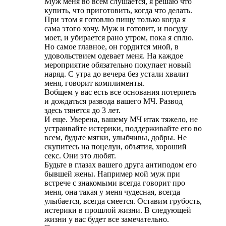
Муж меня во всем слушается, я решаю что
купить, что приготовить, когда что делать.
При этом я готовлю пищу только когда я
сама этого хочу. Муж и готовит, и посуду
моет, и убирается рано утром, пока я сплю.
Но самое главное, он гордится мной, в
удовольствием одевает меня. На каждое
мероприятие обязательно покупает новый
наряд. С утра до вечера без устали хвалит
меня, говорит комплименты.
Вобщем у вас есть все основания потерпеть
и дождаться развода вашего МЧ. Развод
здесь тянется до 3 лет.
И еще. Уверена, вашему МЧ итак тяжело, не
устраивайте истерики, поддерживайте его во
всем, будьте мягки, улыбчивы, добры. Не
скупитесь на поцелуи, объятия, хороший
секс. Они это любят.
Будьте в глазах вашего друга антиподом его
бывшей жены. Например мой муж при
встрече с знакомыми всегда говорит про
меня, она такая у меня чудесная, всегда
улыбается, всегда смеется. Оставим грубость,
истерики в прошлой жизни. В следующей
жизни у вас будет все замечательно.