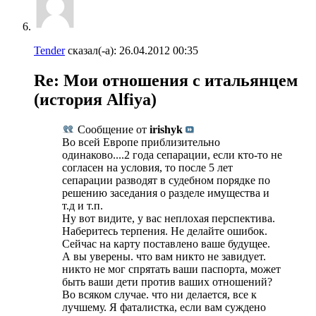
Tender
сказал(-а):
26.04.2012
00:35
Re: Мои отношения с итальянцем
(история Alfiya)
Сообщение от
irishyk
Во всей Европе приблизительно
одинаково....2 года сепарации, если кто-то не
согласен на условия, то после 5 лет
сепарации разводят в судебном порядке по
решению заседания о разделе имущества и
т.д и т.п.
Ну вот видите, у вас неплохая перспектива.
Наберитесь терпения. Не делайте ошибок.
Сейчас на карту поставлено ваше будущее.
А вы уверены. что вам никто не завидует.
никто не мог спрятать ваши паспорта, может
быть ваши дети против ваших отношений?
Во всяком случае. что ни делается, все к
лучшему. Я фаталистка, если вам суждено