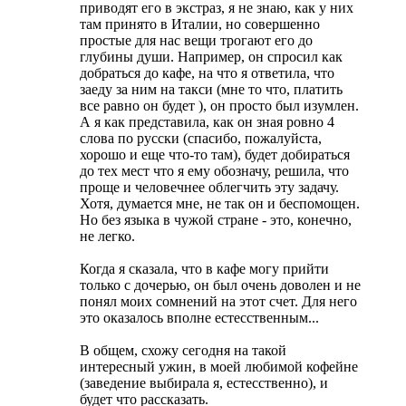
приводят его в экстраз, я не знаю, как у них
там принято в Италии, но совершенно
простые для нас вещи трогают его до
глубины души. Например, он спросил как
добраться до кафе, на что я ответила, что
заеду за ним на такси (мне то что, платить
все равно он будет ), он просто был изумлен.
А я как представила, как он зная ровно 4
слова по русски (спасибо, пожалуйста,
хорошо и еще что-то там), будет добираться
до тех мест что я ему обозначу, решила, что
проще и человечнее облегчить эту задачу.
Хотя, думается мне, не так он и беспомощен.
Но без языка в чужой стране - это, конечно,
не легко.
Когда я сказала, что в кафе могу прийти
только с дочерью, он был очень доволен и не
понял моих сомнений на этот счет. Для него
это оказалось вполне естесственным...
В общем, схожу сегодня на такой
интересный ужин, в моей любимой кофейне
(заведение выбирала я, естесственно), и
будет что рассказать.