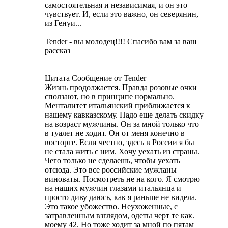
самостоятельная и независимая, и он это
чувствует. И, если это важно, он северянин,
из Генуи...
Tender - вы молодец!!!! Спасибо вам за ваш
рассказ
Цитата Сообщение от Tender
Жизнь продолжается. Правда розовые очки
сползают, но в принципе нормально.
Менталитет итальянский приближается к
нашему кавказскому. Надо еще делать скидку
на возраст мужчины. Он за мной только что
в туалет не ходит. Он от меня конечно в
восторге. Если честно, здесь в России я бы
не стала жить с ним. Хочу уехать из страны.
Чего только не сделаешь, чтобы уехать
отсюда. Это все российские мужланы
виноваты. Посмотреть не на кого. Я смотрю
на наших мужчин глазами итальянца и
просто диву даюсь, как я раньше не видела.
Это такое убожество. Неухоженные, с
затравленным взглядом, одеты черт те как.
моему 42. Но тоже ходит за мной по пятам