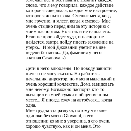
слово, что я ему говорила, каждое действие,
которое я совершала, каждое мое настроение,
которое я испытывала. Смешит меня, когда
мне грустно, и млеет, когда я смеюсь. Мне
очень стыдно перед ним за эту историю с
моим паспортом. Но я так и не нашла его...
Если не произойдет чуда, и паспорт не
найдется, завтра пойду писать заявление на
утерю... И мой Джованни улетит на две
недели без меня... Да, фамилия у него
знатная Casanova :-)
Дети в него влюблены. По поводу зависти -
ничего не могу сказать. На работе я -
начальник, директор, но у меня маленький и
очень хороший коллектив. Дома завидовать
мне некому. Возможно паспорта кто-то
вытащил из моей сумки в общественном
месте... Я иногда езжу на автобусах... когда
одна.
Мне трудна эта разлука, потому что мне
одиноко без моего Giovanni, в его
отношении ко мне я уверенна, я его очень
хорошо чувствую, как и он меня. Это