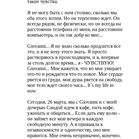
такие чувства.
Я не могу быть с ним столько, сколько мы
оба этого хотим. Но он терпеливо ждет. Он
всегда рядом, не физически, но он всегда на
расстоянии телефона от меня, на расстоянии
компьютера, и он так добр ко мне...
Giovanni... Я не знаю сколько продлится все
это, и я не хочу этого знать. Я просто
растворяюсь в происходящем, и я, впервые
за столь долгое время... я - ЧУВСТВУЮ!
Giovanni... Мне кажется, что во мне умирает
что-то и рождается что-то новое. Мое сердце
рвется из груди, моя душа рвется на свободу,
мое тело ждет своего часа... It`s my life in
now.
Сегодня, 26 марта, мы с Giovanni и с моей
дочерью Саидой идем в кафе, пить кофе,
ужинать и общаться... Если дать ему волю -
он займет все мои вечера и каждую
свободную минуту. А я привыкла к
независимости и одиночеству, оно мне
нравится. Мне очень непривычно, конечно.