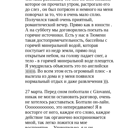
которое он прочитал утром, растрогало его
до слез , он был потрясен и немного на меня
поворчал за то, что я очень мало сплю.
Получился такой очень приятный,
романтический вечер. Прямо как в юности .
А на субботу мы договорились поехать на
горячие источники. Есть у нас в Тюмени
такая достопримечательность, бассейны с
горячей минеральной водой, которая
поступает из недр земли, прямо под
открытым небом, на голову падает снег, а
тело - в горячей минеральной воде плещется.
Я умудрилась объяснить это по английски
))))))). Во всем этом есть огромный плюс - я
вылезла из дома и у меня появился
нормальный отдых и даже развлечения ))).
27 марта. Перед сном поболтали с Giovanni,
никак не могли остановить разговор, очень
не хотелось расставаться. Болтали он-лайн.
Оооооооооооо, это непередаваемо! Я в
восторге от него, каждое его слово, каждое
действие так органично воспринимается
мной, так легко ложится на мое
восприятие.... Удивительно, я и он -