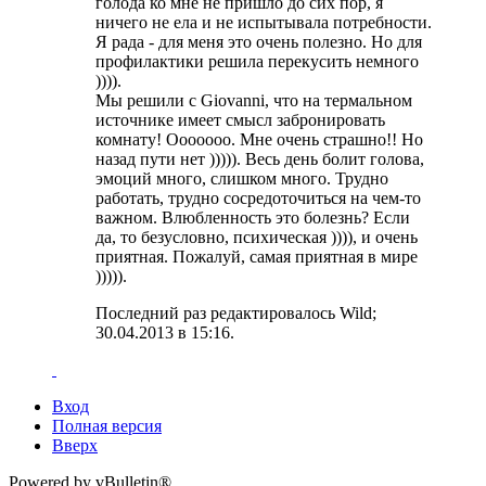
голода ко мне не пришло до сих пор, я
ничего не ела и не испытывала потребности.
Я рада - для меня это очень полезно. Но для
профилактики решила перекусить немного
)))).
Мы решили с Giovanni, что на термальном
источнике имеет смысл забронировать
комнату! Ооооооо. Мне очень страшно!! Но
назад пути нет ))))). Весь день болит голова,
эмоций много, слишком много. Трудно
работать, трудно сосредоточиться на чем-то
важном. Влюбленность это болезнь? Если
да, то безусловно, психическая )))), и очень
приятная. Пожалуй, самая приятная в мире
))))).
Последний раз редактировалось Wild;
30.04.2013 в
15:16
.
Вход
Полная версия
Вверх
Powered by vBulletin®