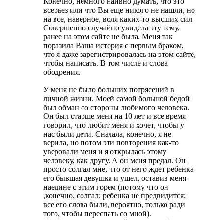
Конечно, немного наивно думать, что это
всерьез или что Вы еще никого не нашли, но
на все, наверное, воля каких-то высших сил.
Совершенно случайно увидела эту тему,
ранее на этом сайте не была. Меня так
поразила Ваша история с первым браком,
что я даже зарегистрировалась на этом сайте,
чтобы написать. В том числе и слова
ободрения.
У меня не было больших потрясений в
личной жизни. Моей самой большой бедой
был обман со стороны любимого человека.
Он был старше меня на 10 лет и все время
говорил, что любит меня и хочет, чтобы у
нас были дети. Сначала, конечно, я не
верила, но потом эти повторения как-то
уверовали меня и я открылась этому
человеку, как другу. А он меня предал. Он
просто солгал мне, что от него ждет ребенка
его бывшая девушка и ушел, оставив меня
наедине с этим горем (потому что он
,конечно, солгал; ребенка не предвидится;
все его слова были, вероятно, только ради
того, чтобы переспать со мной).