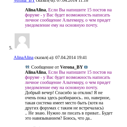
Verona_BY
сказал(-а):
07.04.2014
11:18
AlinaAlina
,
Если Вы напишите 15 постов на
форуме - у Вас будет возможность написать
личное сообщение Альтемиру, о чем придет
уведомление ему на основную почту.
AlinaAlina
сказал(-а):
07.04.2014
19:41
Сообщение от
Verona_BY
AlinaAlina
,
Если Вы напишите 15 постов на
форуме - у Вас будет возможность написать
личное сообщение Альтемиру, о чем придет
уведомление ему на основную почту.
Добрый вечер! Спасибо за отклик! Я не
очень пока здесь разбираюсь.. но, наверное,
такая система имеет место быть (хотя на
других форумах с таким не встречалась)
.. Не знаю. Нужно ли писать в приват.. Будет
это навязыванием? Боюсь, что да..