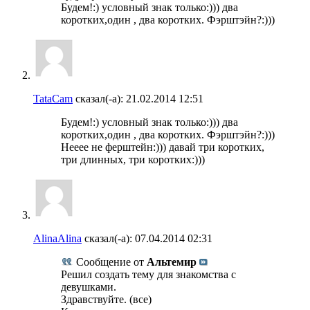
Будем!:) условный знак только:))) два
коротких,один , два коротких. Фэрштэйн?:)))
TataCam
сказал(-а):
21.02.2014
12:51
Будем!:) условный знак только:))) два
коротких,один , два коротких. Фэрштэйн?:)))
Нееее не ферштейн:))) давай три коротких,
три длинных, три коротких:)))
AlinaAlina
сказал(-а):
07.04.2014
02:31
Сообщение от
Альтемир
Решил создать тему для знакомства с
девушками.
Здравствуйте. (все)