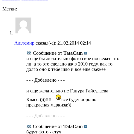
Метки:
Альтемир
сказал(-а):
21.02.2014
02:14
Сообщение от
TataCam
и еще бы желательно фото свое посвежее что
ли, а то это сделано аж в 2010 году, как то
долго оно к тебе шло и все еще свежее
- - - Добавлено - - -
и еще желательно не Гапура Гайсулаева
Класс:))))!!!!
все будет хорошо
прекрасная маркиза:))
- - - Добавлено - - -
Сообщение от
TataCam
будут фото - стуч