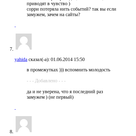
приводят в чувство )
сорри потеряла нить событий? так вы если
замужем, зачем на сайты?
yahida
сказал(-а):
01.06.2014
15:50
в промежутках ))) вспомнить молодость
- - - Добавлено - - -
да и не уверена, что я последний раз
замужем ) (не первый)