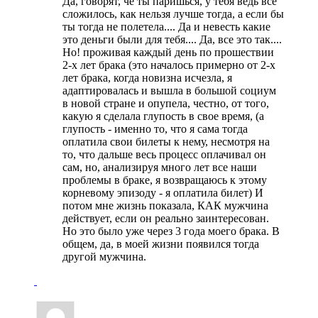
Да, говорят, че ты паришься, у тебя ведь все
сложилось, как нельзя лучше тогда, а если бы
ты тогда не полетела.... Да и невесть какие
это деньги были для тебя.... Да, все это так....
Но! проживая каждый день по прошествии
2-х лет брака (это началось примерно от 2-х
лет брака, когда новизна исчезла, я
адаптировалась и вышла в большой социум
в новой стране и опупела, честно, от того,
какую я сделала глупость в свое время, (а
глупость - именно то, что я сама тогда
оплатила свои билеты к нему, несмотря на
то, что дальше весь процесс оплачивал он
сам, но, анализируя много лет все наши
проблемы в браке, я возвращаюсь к этому
корневому эпизоду - я оплатила билет) И
потом мне жизнь показала, КАК мужчина
действует, если он реально заинтересован.
Но это было уже через 3 года моего брака. В
общем, да, в моей жизни появился тогда
другой мужчина.