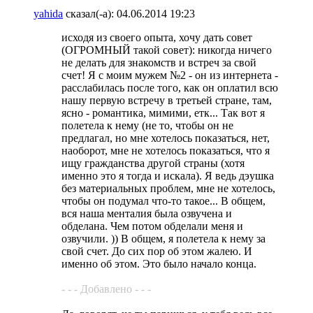
yahida
сказал(-а):
04.06.2014
19:23
исходя из своего опыта, хочу дать совет
(ОГРОМНЫЙ такой совет): никогда ничего
не делать для знакомств и встреч за свой
счет! Я с моим мужем №2 - он из интернета -
расслабилась после того, как он оплатил всю
нашу первую встречу в третьей стране, там,
ясно - романтика, мимими, етк... Так вот я
полетела к нему (не то, чтобы он не
предлагал, но мне хотелось показаться, нет,
наоборот, мне не хотелось показаться, что я
ищу гражданства другой страны (хотя
именно это я тогда и искала). Я ведь дэушка
без материальных проблем, мне не хотелось,
чтобы он подумал что-то такое... В общем,
вся наша менталия была озвучена и
обделана. Чем потом обделали меня и
озвучили. )) В общем, я полетела к нему за
свой счет. До сих пор об этом жалею. И
именно об этом. Это было начало конца.
- - - Добавлено - - -