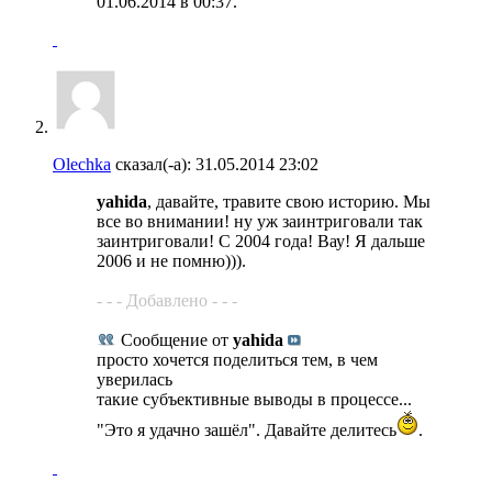
01.06.2014 в
00:37
.
Olechka
сказал(-а):
31.05.2014
23:02
yahida
, давайте, травите свою историю. Мы
все во внимании! ну уж заинтриговали так
заинтриговали! С 2004 года! Вау! Я дальше
2006 и не помню))).
- - - Добавлено - - -
Сообщение от
yahida
просто хочется поделиться тем, в чем
уверилась
такие субъективные выводы в процессе...
"Это я удачно зашёл". Давайте делитесь
.