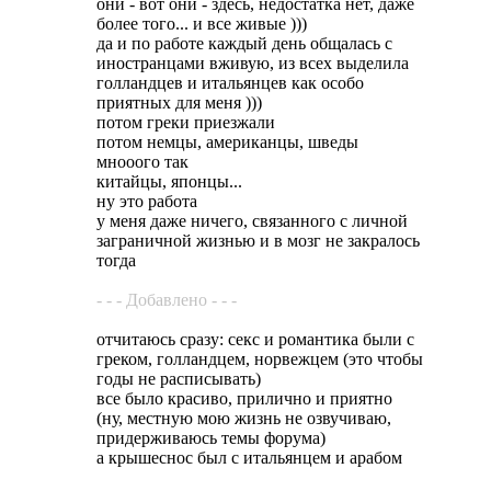
они - вот они - здесь, недостатка нет, даже
более того... и все живые )))
да и по работе каждый день общалась с
иностранцами вживую, из всех выделила
голландцев и итальянцев как особо
приятных для меня )))
потом греки приезжали
потом немцы, американцы, шведы
мнооого так
китайцы, японцы...
ну это работа
у меня даже ничего, связанного с личной
заграничной жизнью и в мозг не закралось
тогда
- - - Добавлено - - -
отчитаюсь сразу: секс и романтика были с
греком, голландцем, норвежцем (это чтобы
годы не расписывать)
все было красиво, прилично и приятно
(ну, местную мою жизнь не озвучиваю,
придерживаюсь темы форума)
а крышеснос был с итальянцем и арабом