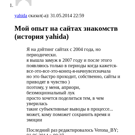
yahida
сказал(-а):
31.05.2014
22:59
Мой опыт на сайтах знакомств
(история yahida)
Я на дэйтинг сайтах с 2004 года, но
периодически.
я вышла замуж в 2007 году и после этого
появляюсь только в периоды когда кажется-
все-это-все-это-конец-я-начнувсесначала
но это быстро проходит, собственно, сайты и
приводят в чувство )
поэтому, у меня, априори,
безэмоциональный лук
просто хочется поделиться тем, в чем
уверилась
такие субъективные выводы в процессе...
может, кому поможет сохранить время и
эмоции
Последний раз редактировалось Verona_BY;