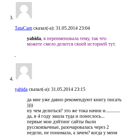
TataCam
сказал(-а):
31.05.2014
23:04
yahida
,
я переименовала тему, так что
можете смело делится своей историей тут.
yahida
сказал(-а):
31.05.2014
23:15
да мне уже давно рекомендуют книгу писать
))))
ну чем делиться? это же тока начни и............
да, в 4 году зашла туда и понеслось...
первые мои дэйтинг сайты были
русскоязычные, разочаровалась через 2
недели, не понимала, а зачем? когда у меня