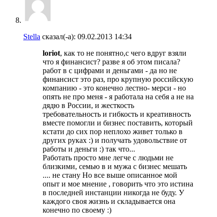
Stella
сказал(-а):
09.02.2013
14:34
loriot
, как то не понятно,с чего вдруг взяли
что я финансист? разве я об этом писала?
работ в с цифрами и деньгами - да но не
финансист это раз, про крупную российскую
компанию - это конечно лестно- мерси - но
опять не про меня - я работала на себя а не на
дядю в России, и жесткость
требовательность и гибкость и креативность
вместе помогли и бизнес поставить, который
кстати до сих пор неплохо живет только в
других руках :) и получать удовольствие от
работы и деньги :) так что...
Работать просто мне легче с людьми не
близкими, семью в и мужа с бизнес мешать
.... не стану Но все выше описанное мой
опыт и мое мнение , говорить что это истина
в последней инстанции никогда не буду. У
каждого своя жизнь и складывается она
конечно по своему :)