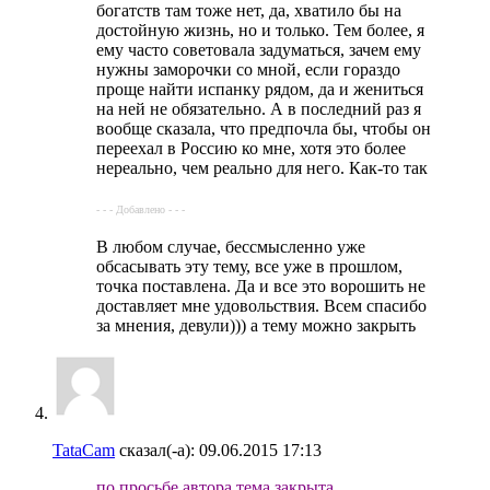
богатств там тоже нет, да, хватило бы на
достойную жизнь, но и только. Тем более, я
ему часто советовала задуматься, зачем ему
нужны заморочки со мной, если гораздо
проще найти испанку рядом, да и жениться
на ней не обязательно. А в последний раз я
вообще сказала, что предпочла бы, чтобы он
переехал в Россию ко мне, хотя это более
нереально, чем реально для него. Как-то так
- - - Добавлено - - -
В любом случае, бессмысленно уже
обсасывать эту тему, все уже в прошлом,
точка поставлена. Да и все это ворошить не
доставляет мне удовольствия. Всем спасибо
за мнения, девули))) а тему можно закрыть
TataCam
сказал(-а):
09.06.2015
17:13
по просьбе автора тема закрыта