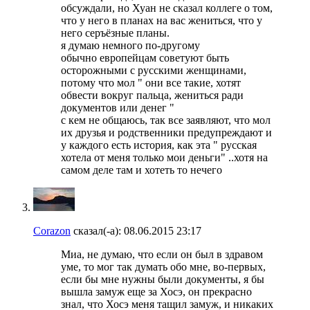
обсуждали, но Хуан не сказал коллеге о том,
что у него в планах на вас жениться, что у
него серъёзные планы.
я думаю немного по-другому
обычно европейцам советуют быть
осторожными с русскими женщинами,
потому что мол " они все такие, хотят
обвести вокруг пальца, жениться ради
документов или денег "
с кем не общаюсь, так все заявляют, что мол
их друзья и родственники предупреждают и
у каждого есть история, как эта " русская
хотела от меня только мои деньги" ..хотя на
самом деле там и хотеть то нечего
Corazon
сказал(-а):
08.06.2015
23:17
Миа, не думаю, что если он был в здравом
уме, то мог так думать обо мне, во-первых,
если бы мне нужны были документы, я бы
вышла замуж еще за Хосэ, он прекрасно
знал, что Хосэ меня тащил замуж, и никаких