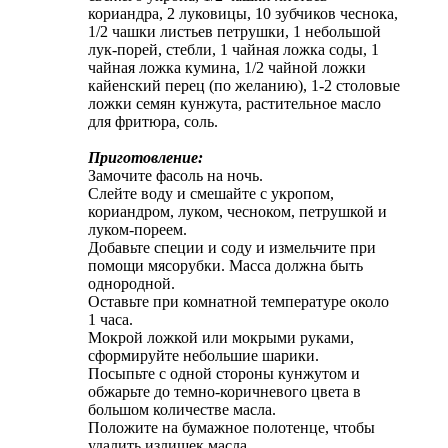
кориандра, 2 луковицы, 10 зубчиков чеснока,
1/2 чашки листьев петрушки, 1 небольшой
лук-порей, стебли, 1 чайная ложка соды, 1
чайная ложка кумина, 1/2 чайной ложки
кайенский перец (по желанию), 1-2 столовые
ложки семян кунжута, растительное масло
для фритюра, соль.
Приготовление:
Замочите фасоль на ночь.
Слейте воду и смешайте с укропом,
кориандром, луком, чесноком, петрушкой и
луком-пореем.
Добавьте специи и соду и измельчите при
помощи мясорубки. Масса должна быть
однородной.
Оставьте при комнатной температуре около
1 часа.
Мокрой ложкой или мокрыми руками,
сформируйте небольшие шарики.
Посыпьте с одной стороны кунжутом и
обжарьте до темно-коричневого цвета в
большом количестве масла.
Положите на бумажное полотенце, чтобы
удалить излишек масла.