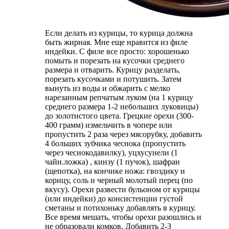
Если делать из курицы, то курица должна
быть жирная. Мне еще нравится из филе
индейки. С филе все просто: хорошенько
помыть и порезать на кусочки среднего
размера и отварить. Курицу разделать,
порезать кусочками и потушить. Затем
вынуть из воды и обжарить с мелко
нарезанным репчатым луком (на 1 курицу
среднего размера 1-2 небольших луковицы)
до золотистого цвета. Грецкие орехи (300-
400 грамм) измельчить в чопере или
пропустить 2 раза через мясорубку, добавить
4 больших зубчика чеснока (пропустить
через чеснокодавилку), уцхусунели (1
чайн.ложка) , кинзу (1 пучок), шафран
(щепотка), на кончике ножа: гвоздику и
корицу, соль и черный молотый перец (по
вкусу). Орехи развести бульоном от курицы
(или индейки) до консистенции густой
сметаны и потихоньку добавлять в курицу.
Все время мешать, чтобы орехи разошлись и
не образовали комков. Добавить 2-3