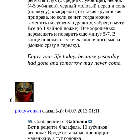
репчатый лук (2 средних луковицы), чеснок
(4-5 зубчиков), черный молотый перец и соль
(по вкусу), квацарахи (это такая грузинская
приправа, но если ее нет, тогда можно
заменить на сушеную душицу, чабрец и мяту.
Все по 1 чайной ложке). Все хорошенько
перемешать и поварить еще минут 5-7. В
конце положить кусочек сливочного масла
(можно сразу в тарелку).
Enjoy your life today, because yesterday
had gone and tomorrow may never come.
prettywoman
сказал(-а):
04.07.2013
01:11
Сообщение от
Gabbiano
Вот в рецепте Фалафель, 10 зубчиков
чеснока? Вроде остальные пропорции
маленькие, а тут головка