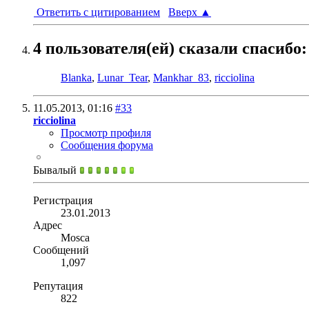
Ответить с цитированием
Вверх
▲
4 пользователя(ей) сказали cпасибо:
Blanka
,
Lunar_Tear
,
Mankhar_83
,
ricciolina
11.05.2013,
01:16
#33
ricciolina
Просмотр профиля
Сообщения форума
Бывалый
Регистрация
23.01.2013
Адрес
Mosca
Сообщений
1,097
Репутация
822