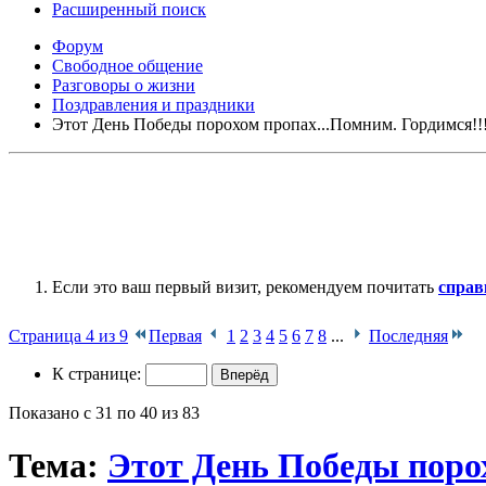
Расширенный поиск
Форум
Свободное общение
Разговоры о жизни
Поздравления и праздники
Этот День Победы порохом пропах...Помним. Гордимся!!!
Если это ваш первый визит, рекомендуем почитать
справ
Страница 4 из 9
Первая
1
2
3
4
5
6
7
8
...
Последняя
К странице:
Показано с 31 по 40 из 83
Тема:
Этот День Победы порох