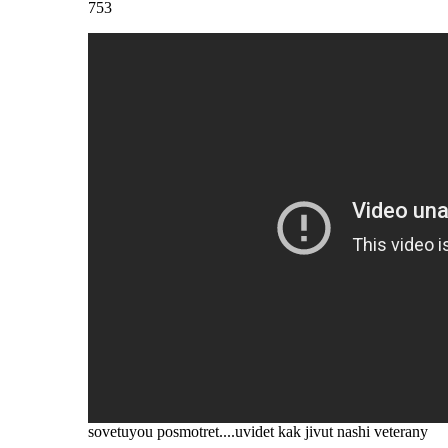
753
sovetuyou posmotret....uvidet kak jivut nashi veterany