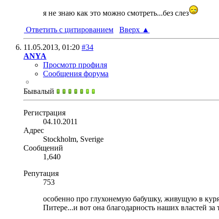
я не знаю как это можно смотреть...без слез
Ответить с цитированием
Вверх
▲
11.05.2013,
01:20
#34
ANYA
Просмотр профиля
Сообщения форума
Бывалый
Регистрация
04.10.2011
Адрес
Stockholm, Sverige
Сообщений
1,640
Репутация
753
особенно про глухонемую бабушку, живущую в курятн
Питере...и вот она благодарность наших властей за т