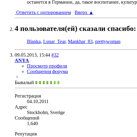
останется в Германии, да, такое воспитание, культур
Ответить с цитированием
Вверх
▲
4 пользователя(ей) сказали cпасибо:
Blanka
,
Lunar_Tear
,
Mankhar_83
,
prettywoman
09.05.2013,
15:44
#32
ANYA
Просмотр профиля
Сообщения форума
Бывалый
Регистрация
04.10.2011
Адрес
Stockholm, Sverige
Сообщений
1,640
Репутация