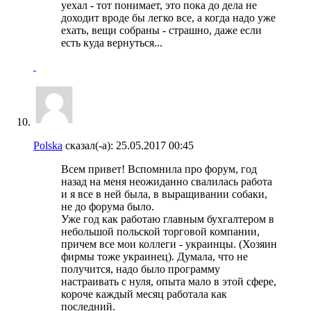
уехал - тот понимает, это пока до дела не
доходит вроде бы легко все, а когда надо уже
ехать, вещи собраны - страшно, даже если
есть куда вернуться...
Polska
сказал(-а):
25.05.2017
00:45
Всем привет! Вспомнила про форум, год
назад на меня неожиданно свалилась работа
и я все в ней была, в выращивании собаки,
не до форума было.
Уже год как работаю главным бухгалтером в
небольшой польской торговой компании,
причем все мои коллеги - украинцы. (Хозяин
фирмы тоже украинец). Думала, что не
получится, надо было программу
настраивать с нуля, опыта мало в этой сфере,
короче каждый месяц работала как
последний.