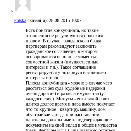
Polska
сказал(-а):
28.08.2015
10:07
Есть понятие конкубината, но такие
отношения не регулируются польским
правом. В случае гражданского брака
партнерам рекомендуют заключить
гражданское соглашение, в котором
оговариваются основные моменты
совместной жизни (имущественные
интересы и т.д.). Такое соглашение
регистрируется у нотариуса и защищает
интересы сторон.
Плюсы конкубината - можно в случае чего
расстаться без суда (судебные издержки
очень дорогие) и раздела имущества (у
каждого свое). Минусы - если такой союз
длится долгое время и пара вместе покупает
что-то крупное - квартиру, машину, дом
обустраивает, тогда при расставании
партнеры должны иметь подтверждающие
документы на свой вклад в общее имущества
(чеки, фактуры и т.д.), иначе можно остаться