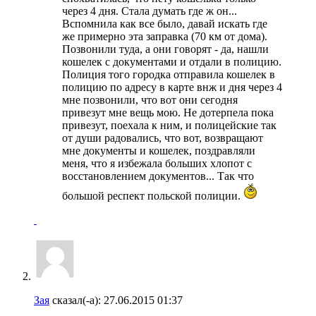
через 4 дня. Стала думать где ж он...
Вспомнила как все было, давай искать где
же примерно эта заправка (70 км от дома).
Позвонили туда, а они говорят - да, нашли
кошелек с документами и отдали в полицию.
Полиция того городка отправила кошелек в
полицию по адресу в карте внж и дня через 4
мне позвонили, что вот они сегодня
привезут мне вещь мою. Не дотерпела пока
привезут, поехала к ним, и полицейские так
от души радовались, что вот, возвращают
мне документы и кошелек, поздравляли
меня, что я избежала больших хлопот с
восстановлением документов... Так что
большой респект польской полиции.
Зая
сказал(-а):
27.06.2015
01:37