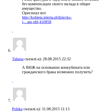
без компенсации своего вклада в общее
имущество.
Оригинал вот
http://kobieta.interia.pl/dziecko-
i-...atu,nId,410858
Talassa
сказал(-а):
28.08.2015
22:32
А ВНЖ на основании конкубината или
гражданского брака возможно получить?
Polska
сказал(-а):
31.08.2015
11:13