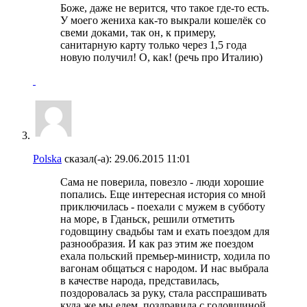
Боже, даже не верится, что такое где-то есть.
У моего жениха как-то выкрали кошелёк со
свеми доками, так он, к примеру,
санитарную карту только через 1,5 года
новую получил! О, как! (речь про Италию)
Polska
сказал(-а):
29.06.2015
11:01
Сама не поверила, повезло - люди хорошие
попались. Еще интересная история со мной
приключилась - поехали с мужем в субботу
на море, в Гданьск, решили отметить
годовщину свадьбы там и ехать поездом для
разнообразия. И как раз этим же поездом
ехала польский премьер-министр, ходила по
вагонам общаться с народом. И нас выбрала
в качестве народа, представилась,
поздоровалась за руку, стала расспрашивать
куда же мы едем, поздравила с годовщиной