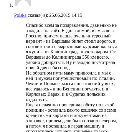
Polska
сказал(-а):
25.06.2015
14:15
Спасибо всем за поздравления, давненько не
заходила на сайт. Ездила домой, в смысле в
Россию, причем нашла очень интересный
вариант - из Варшавы билет стоил дорого, в
соответствии с выросшими курсами валют, а
я купила из Калининграда просто даром. От
Варшавы до Калининграда 350 км всего,
удобно добираться. Ну и заодно посмотрела
новый для себя город.
На обратном пути маму привозила и мы с
ней и мужем попутешествовали по Италии,
Чехии и Польше, масса впечатлений у всех,
все удалось - и по Венеции погулять, и в
Карловых Варах, и в Судетах польских
отдохнуть.
Еще я нечаянно проверила работу польской
полиции - оставила как-то кошелек со всеми
кредитными картами и документами на
заправке, причем дело было поздно вечером,
а потом я поставила в гараж машину и
спохватилась, что нету кошелька только