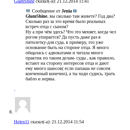
GlamShine
сказал(-а):
21.12.2014
11:41
Сообщение от
Jenia
GlamShine
, вы сколько там живете? Год два?
Сколько раз за это время было реальных
встреч отца с сыном?
Ну а при чём здесь? Что это меняет, когда чел
рогом упирается? Да пусть даже раз в
пятилетку-для суда, к примеру, это уже
основание быть на стороне отца. Я много
общалась с адвокатами и читала много
практик по таким делам- суды , как правило,
встают на сторону интересов отца и дают
ему много шансов( если папаша не совсем
конченный конечно), а ты ходи судись, трать
бабло и нервы.
Helen11
сказал(-а):
21.12.2014
11:54