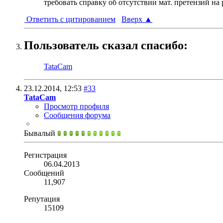
требовать справку об отсутствии мат. претензий на 
Ответить с цитированием
Вверх
▲
Пользователь сказал cпасибо:
TataCam
23.12.2014,
12:53
#33
TataCam
Просмотр профиля
Сообщения форума
Бывалый
Регистрация
06.04.2013
Сообщений
11,907
Репутация
15109