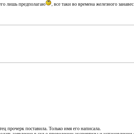
всего лишь предполагаю
, все таки во времена железного занав
тец прочерк поставила. Только имя его написала.
подать заявление в суд о проведении экспертизы и установлении