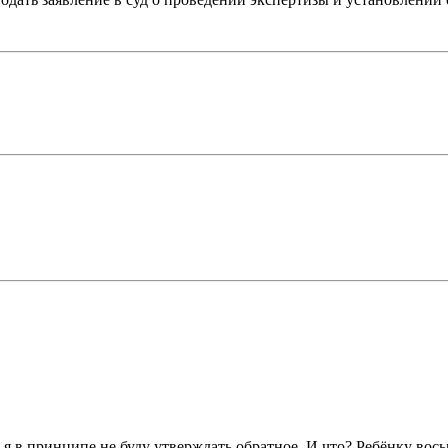
 а я в принципе не буду утверждать обратное. И что? Ребёнку вос