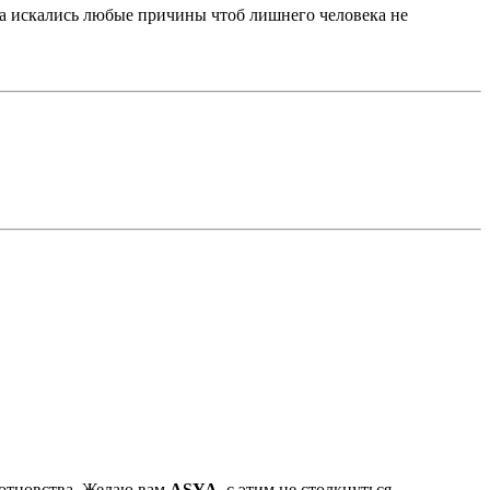
еса искались любые причины чтоб лишнего человека не
 отцовства. Желаю вам
ASYA
, с этим не столкнуться.