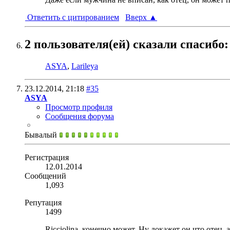
Ответить с цитированием
Вверх
▲
2 пользователя(ей) сказали cпасибо:
ASYA
,
Larileya
23.12.2014,
21:18
#35
ASYA
Просмотр профиля
Сообщения форума
Бывалый
Регистрация
12.01.2014
Сообщений
1,093
Репутация
1499
Ricciolina, конечно может. Ну докажет он что отец,