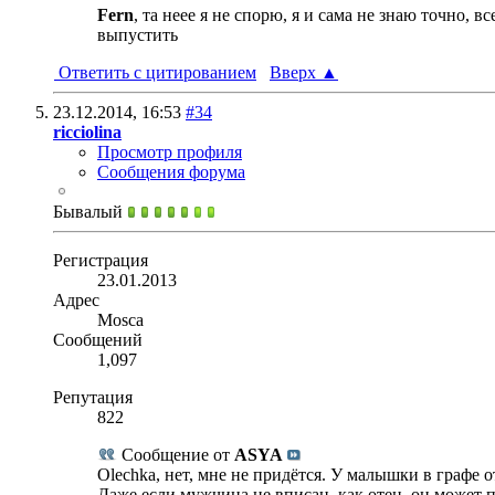
Fern
, та неее я не спорю, я и сама не знаю точно, 
выпустить
Ответить с цитированием
Вверх
▲
23.12.2014,
16:53
#34
ricciolina
Просмотр профиля
Сообщения форума
Бывалый
Регистрация
23.01.2013
Адрес
Mosca
Сообщений
1,097
Репутация
822
Сообщение от
ASYA
Olechka, нет, мне не придётся. У малышки в графе о
Даже если мужчина не вписан, как отец, он может 