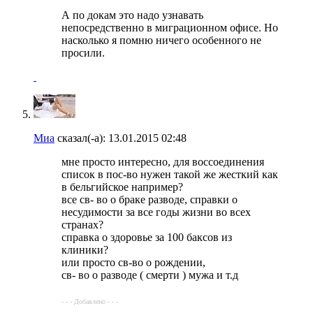
А по докам это надо узнавать
непосредственно в миграционном офисе. Но
насколько я помню ничего особенного не
просили.
Миа
сказал(-а):
13.01.2015
02:48
мне просто интересно, для воссоединения
список в пос-во нужен такой же жесткий как
в бельгийское например?
все св- во о браке разводе, справки о
несудимости за все годы жизни во всех
странах?
справка о здоровье за 100 баксов из
клиники?
или просто св-во о рождении,
св- во о разводе ( смерти ) мужа и т.д
- - - Добавлено - - -