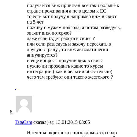
получается внж привязан все таки больше к
стране проживания а не в целом к ЕС
то есть вот получу я например внж в свисс
на 5 лет
поживу с мужем полгода, а потом разведусь,
значит внж потеряю?
даже если будет работа в свисс ?
или если разведусь и захочу переехать в
другую страну , то внж автоматически
аннулируется?
и еще вопрос - получив внж в свисс
нужно ли проходить какие то курсы
интеграции ( как в бельгии обязательно)
чего там требуют они такого жестокого ?
TataCam
сказал(-а):
13.01.2015
03:05
Насчет конкретного списка доков это надо