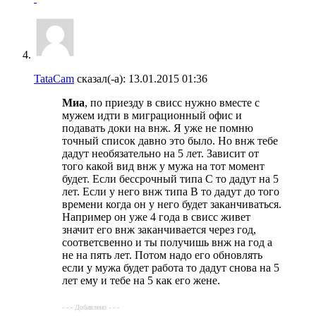
TataCam
сказал(-а):
13.01.2015
01:36
Миа
, по приезду в свисс нужно вместе с
мужем идти в миграционный офис и
подавать доки на внж. Я уже не помню
точный список давно это было. Но внж тебе
дадут необязательно на 5 лет. Зависит от
того какой вид внж у мужа на тот момент
будет. Если бессрочный типа С то дадут на 5
лет. Если у него внж типа В то дадут до того
времени когда он у него будет заканчиваться.
Например он уже 4 года в свисс живет
значит его внж заканчивается через год,
соответсвенно и ты получишь внж на год а
не на пять лет. Потом надо его обновлять
если у мужа будет работа то дадут снова на 5
лет ему и тебе на 5 как его жене.
- - - Добавлено - - -