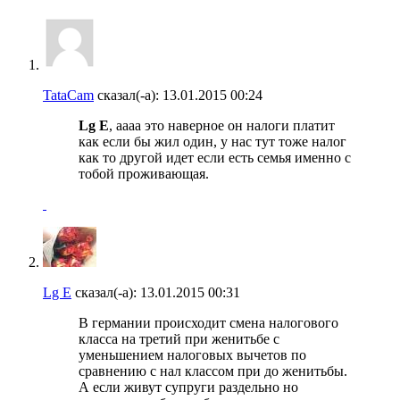
TataCam
сказал(-а):
13.01.2015
00:24
Lg E
, аааа это наверное он налоги платит
как если бы жил один, у нас тут тоже налог
как то другой идет если есть семья именно с
тобой проживающая.
Lg E
сказал(-а):
13.01.2015
00:31
В германии происходит смена налогового
класса на третий при женитьбе с
уменьшением налоговых вычетов по
сравнению с нал классом при до женитьбы.
А если живут супруги раздельно но