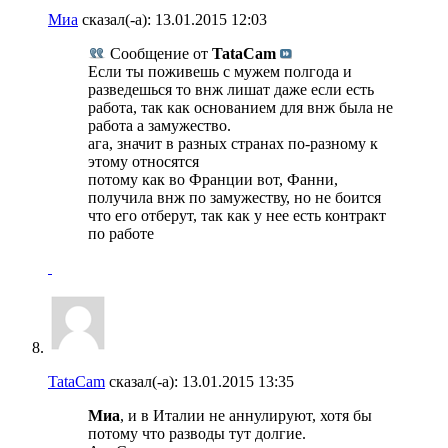
Миа
сказал(-а):
13.01.2015
12:03
Сообщение от
TataCam
Если ты поживешь с мужем полгода и
разведешься то внж лишат даже если есть
работа, так как основанием для внж была не
работа а замужество.
ага, значит в разных странах по-разному к
этому относятся
потому как во Франции вот, Фанни,
получила внж по замужеству, но не боится
что его отберут, так как у нее есть контракт
по работе
TataCam
сказал(-а):
13.01.2015
13:35
Миа
, и в Италии не аннулируют, хотя бы
потому что разводы тут долгие.