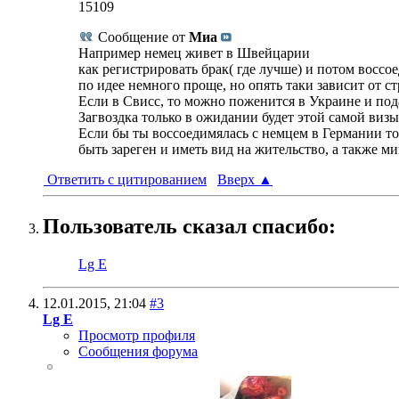
15109
Сообщение от
Миа
Например немец живет в Швейцарии
как регистрировать брак( где лучше) и потом воссо
по идее немного проще, но опять таки зависит от с
Если в Свисс, то можно поженится в Украине и под
Загвоздка только в ожидании будет этой самой визы
Если бы ты воссоедимялась с немцем в Германии то 
быть зареген и иметь вид на жительство, а также
Ответить с цитированием
Вверх
▲
Пользователь сказал cпасибо:
Lg E
12.01.2015,
21:04
#3
Lg E
Просмотр профиля
Сообщения форума