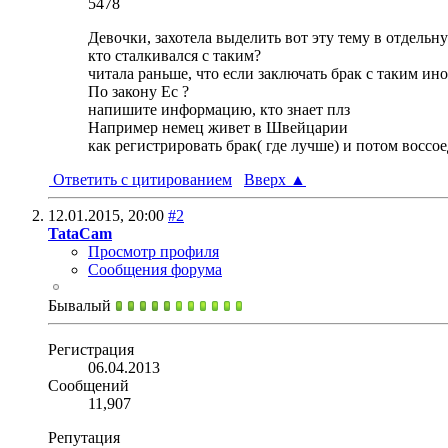
5478
Девочки, захотела выделить вот эту тему в отдельн
кто сталкивался с таким?
читала раньше, что если заключать брак с таким ин
По закону Ес ?
напишите информацию, кто знает плз
Например немец живет в Швейцарии
как регистрировать брак( где лучше) и потом воссо
Ответить с цитированием
Вверх
▲
12.01.2015,
20:00
#2
TataCam
Просмотр профиля
Сообщения форума
Бывалый
Регистрация
06.04.2013
Сообщений
11,907
Репутация