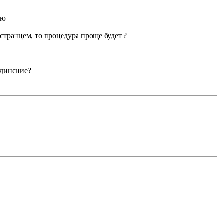
ую
остранцем, то процедура проще будет ?
единение?