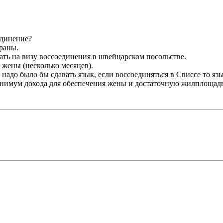
единение?
траны.
ать на визу воссоединения в швейцарском посольстве.
 жены (несколько месяцев).
надо было бы сдавать язык, если воссоединяться в Свиссе то язы
 минимум дохода для обеспечения жены и достаточную жилплощад