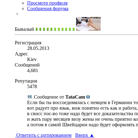
Просмотр профиля
Сообщения форума
Бывалый
Регистрация
28.05.2013
Адрес
Kiev
Сообщений
4,681
Репутация
5478
Сообщение от
TataCam
Если бы ты воссоедимялась с немцем в Германии то 
вот радует про язык, внж понятно есть как и работа
в свисс пос-во тоже надо будет все доказательства 
и жать пару месяцев визу жены не очень приятно к
а потом в самой Швейцарии надо будет оформлять 
Ответить с цитированием
Вверх
▲