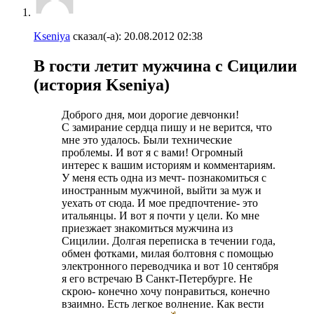
Kseniya
сказал(-а):
20.08.2012
02:38
В гости летит мужчина с Сицилии
(история Kseniya)
Доброго дня, мои дорогие девчонки!
С замирание сердца пишу и не верится, что
мне это удалось. Были технические
проблемы. И вот я с вами! Огромный
интерес к вашим историям и комментариям.
У меня есть одна из мечт- познакомиться с
иностранным мужчиной, выйти за муж и
уехать от сюда. И мое предпочтение- это
итальянцы. И вот я почти у цели. Ко мне
приезжает знакомиться мужчина из
Сицилии. Долгая переписка в течении года,
обмен фотками, милая болтовня с помощью
электронного переводчика и вот 10 сентября
я его встречаю В Санкт-Петербурге. Не
скрою- конечно хочу понравиться, конечно
взаимно. Есть легкое волнение. Как вести