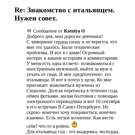
Re: Знакомство с итальянцем.
Нужен совет.
Сообщение от
Kseniya
Доброго дня, мои дорогие девчонки!
С замирание сердца пишу и не верится, что
мне это удалось. Были технические
проблемы. И вот я с вами! Огромный
интерес к вашим историям и комментариям.
У меня есть одна из мечт- познакомиться с
иностранным мужчиной, выйти за муж и
уехать от сюда. И мое предпочтение- это
итальянцы. И вот я почти у цели. Ко мне
приезжает знакомиться мужчина из
Сицилии. Долгая переписка в течении года,
обмен фотками, милая болтовня с помощью
электронного переводчика и вот 10 сентября
я его встречаю В Санкт-Петербурге. Не
скрою- конечно хочу понравиться, конечно
взаимно. Есть легкое волнение. Как вести
себя? что-то я робею.
Для итальянца год - это выдержка, молодцы,