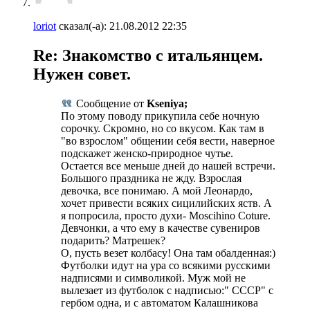
loriot
сказал(-а):
21.08.2012
22:35
Re: Знакомство с итальянцем.
Нужен совет.
Сообщение от
Kseniya;
По этому поводу прикупила себе ночную
сорочку. Скромно, но со вкусом. Как там в
"во взрослом" общении себя вести, наверное
подскажет женско-природное чутье.
Остается все меньше дней до нашей встречи.
Большого праздника не жду. Взрослая
девочка, все понимаю. А мой Леонардо,
хочет привести всяких сицилийских яств. А
я попросила, просто духи- Moscihino Coture.
Девчонки, а что ему в качестве сувениров
подарить? Матрешек?
О, пусть везет колбасу! Она там обалденная:)
Футболки идут на ура со всякими русскими
надписями и символикой. Муж мой не
вылезает из футболок с надписью:" СССР" с
гербом одна, и с автоматом Калашникова