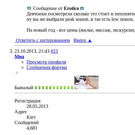
Сообщение от
Erotico
Девчонки посмотрели сколько это стоит и непонятн
ну вы же выбрали peak season. в тае есть low season, 
На новый год - все цены (жилье, массаж, экскурсии,
Ответить с цитированием
Вверх
▲
23.10.2013,
21:43
#23
Миа
Просмотр профиля
Сообщения форума
Бывалый
Регистрация
28.05.2013
Адрес
Kiev
Сообщений
4,681