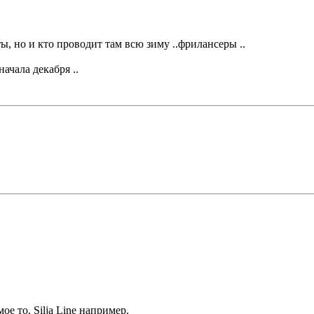
ы, но и кто проводит там всю зиму ..фрилансеры ..
ачала декабря ..
е то. Silja Line например.