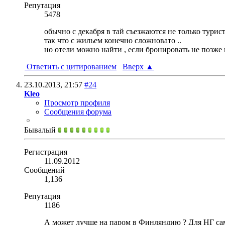
Репутация
5478
обычно с декабря в тай съезжаются не только турист
так что с жильем конечно сложновато ..
но отели можно найти , если бронировать не позже н
Ответить с цитированием
Вверх
▲
23.10.2013,
21:57
#24
Kleo
Просмотр профиля
Сообщения форума
Бывалый
Регистрация
11.09.2012
Сообщений
1,136
Репутация
1186
А может лучше на паром в Финляндию ? Для НГ само