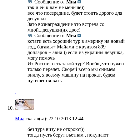
Сообщение от
Миа
так и ей к вам не меньше))
все что посередине, будет стоить дорого для
девушки ..
Зато вознаграждение это встреча со
мной...девушки(их двое)
Сообщение от
Миа
кстати есть хороший тур в америку на новый
год, багамы+ Майами с круизом 899
долларов + авиа )) если из украины девушка,
могу помочь
Из России. есть такой тур? Вообще-то нужен
только перелет. Скорей всего мы снимем
виллу, я возьму машину на прокат, будем
путешествовать
Миа
сказал(-а):
22.10.2013
12:44
без тура визу не откроют))
тогда пусть берут вьетнам , покупают