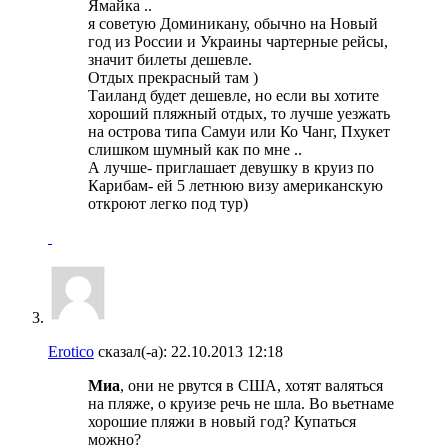
Ямайка ..
я советую Доминикану, обычно на Новый
год из России и Украины чартерные рейсы,
значит билеты дешевле.
Отдых прекрасный там )
Таиланд будет дешевле, но если вы хотите
хороший пляжный отдых, то лучше уезжать
на острова типа Самуи или Ко Чанг, Пхукет
слишком шумный как по мне ..
А лучше- приглашает девушку в круиз по
Карибам- ей 5 летнюю визу американскую
откроют легко под тур)
Erotico
сказал(-а):
22.10.2013
12:18
Миа
, они не рвутся в США, хотят валяться
на пляже, о круизе речь не шла. Во вьетнаме
хорошие пляжи в новый год? Купаться
можно?