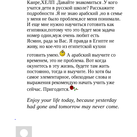
Каире,ХЕЛП .Давайте знакомиться .У кого
учатся дети в русской школе? Расскажите
подробности .Я не знаю арабский ,но в семье
у меня не было проблем,все меня понимали.
И еще мне нужно научиться готовить как
египянки,потому что это будет моя задача
номер один,муж очень любит есть
Ясмин, рада за Вас. Я правда в Египте не
живу, но кое-что из египетской кухни
готовить умею.
А арабский выучите со
временем, это не проблема. Вот когда
окунетесь в эту жизнь, будете там жить
постоянно, тогда и выучите. Но хотя бы
самое элементарное, обиходные слова и
выражения рекомендую начать учить уже
сейчас. Пригодится.
Enjoy your life today, because yesterday
had gone and tomorrow may never come.