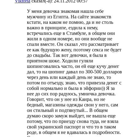
Viktoria
сказал(-а):
24.11.2012
00:57
У меня девочка знакомая нашла себе
мужчину из Египта. На сайте знакомств
кстати, на каком не помню, да и не столь
важно в принципе, ездила к нему,
встречались еще в Стамбуле, в общем они
жили в одном номере, но они вообще не
спали вместе. Он сказал ,что рассматривает
ее как будущую жену, поэтому секса не будет
до свадьбы. Так вот девочки, я была в
приятном шоке. Ходили гуляли
шопинговались часто, он ей еще кучу денег
дал, то на шопинг давал по 300-500 долларов
через день или каждый день не знаю, то
потом по отъезду, знаю, что привезла денег с
собой нормально и была в эйфории)) Я за
нее до сих пор радуюсь, умничка девочка.
Говорит, что он у нее из Каира, но не
бедный, магазины одежды свои у него, сам
он стильный и подтянутый... В общем
думаю скоро замуж выйдет, не вышла еще
потому, что по приезду снова туда, не взяла
свой украинский паспорт и что то в таком
роде, в общем я не вдавалась в подробности.