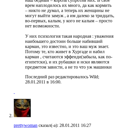
наш бедный – король супротив них. В свое
врем наплодилось их много, да как кормить
– никто не думал, а теперь их женщины не
могут выйти замуж , а им далеко за тридцать,
во-первых, калым, у кого не калым – просто
нет возможности.
У них психология такая народная : уважения
наибоьшего достоин больше набивший
карман, это известно, и это ваш муж знает.
Потому те, кто живет в Хургаде и набил
карман , считаются эффенди(забыла, как по-
египетски), и их рубашки и нски являются
предметом зависти, а не то что уж машинки
Последний раз редактировалось Wild;
28.01.2011 в
16:00
.
prettywoman
сказал(-а):
28.01.2011
16:27