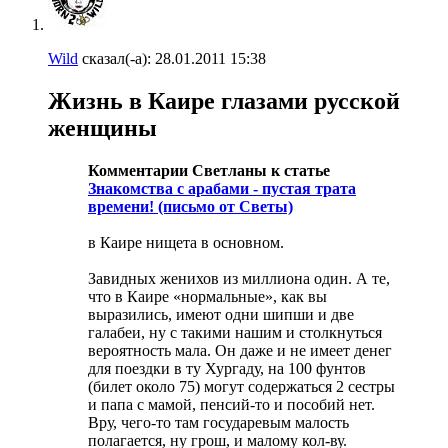
Wild
сказал(-а):
28.01.2011
15:38
Жизнь в Каире глазами русской
женщины
Комментарии Светланы к статье
Знакомства с арабами - пустая трата
времени! (письмо от Светы)
в Каире нищета в основном.
Завидных женихов из миллиона один. А те,
что в Каире «нормальные», как вы
выразились, имеют одни шипши и две
галабеи, ну с такими нашим и столкнуться
вероятность мала. Он даже и не имеет денег
для поездки в ту Хургаду, на 100 фунтов
(билет около 75) могут содержаться 2 сестры
и папа с мамой, пенсий-то и пособий нет.
Вру, чего-то там государевым малость
полагается, ну грош, и малому кол-ву.