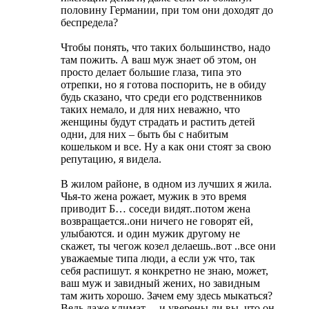
половину Германии, при том они доходят до
беспредела?
Чтобы понять, что таких большинство, надо
там пожить. А ваш муж знает об этом, он
просто делает большие глаза, типа это
отрепки, но я готова поспорить, не в обиду
будь сказано, что среди его родственников
таких немало, и для них неважно, что
женщины будут страдать и растить детей
одни, для них – быть бы с набитым
кошельком и все. Ну а как они стоят за свою
репутацию, я видела.
В жилом районе, в одном из лучших я жила.
Чья-то жена рожает, мужик в это время
приводит Б… соседи видят..потом жена
возвращается..они ничего не говорят ей,
улыбаются. и один мужик другому не
скажет, ты чегож козел делаешь..вот ..все они
уважаемые типа люди, а если уж что, так
себя распишут. я конкретно не знаю, может,
ваш муж и завидный жених, но завидным
там жить хорошо. Зачем ему здесь мыкаться?
Ведь даже климат… и уверены ли вы, что он