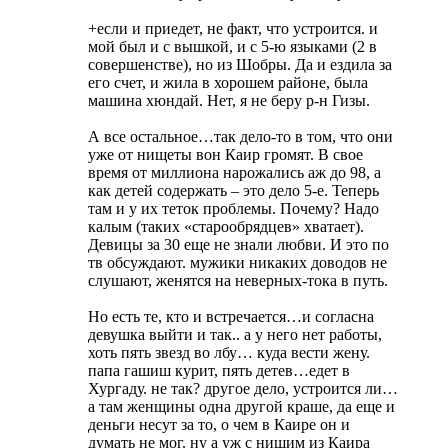
+если и приедет, не факт, что устроится. и
мой был и с вышкой, и с 5-ю языками (2 в
совершенстве), но из Шобры. Да и ездила за
его счет, и жила в хорошем районе, была
машина хюндай. Нет, я не беру р-н Гизы.
А все остальное…так дело-то в том, что они
уже от нищеты вон Каир громят. В свое
время от миллиона нарожались аж до 98, а
как детей содержать – это дело 5-е. Теперь
там и у их теток проблемы. Почему? Надо
калым (таких «старообрядцев» хватает).
Девицы за 30 еще не знали любви. И это по
тв обсуждают. мужики никаких доводов не
слушают, женятся на неверных-тока в путь.
Но есть те, кто и встречается…и согласна
девушка выйти и так.. а у него нет работы,
хоть пять звезд во лбу… куда вести жену.
папа гашиш курит, пять детев…едет в
Хургаду. не так? другое дело, устроится ли…
а там женщины одна другой краше, да еще и
деньги несут за то, о чем в Каире он и
думать не мог. ну а уж с нищим из Каира