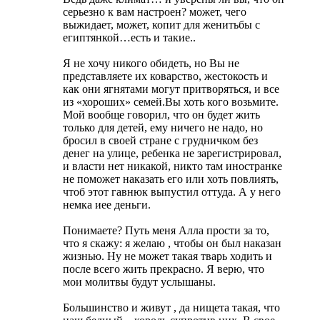
серьезно к вам настроен? может, чего
выжидает, может, копит для женитьбы с
египтянкой…есть и такие..
Я не хочу никого обидеть, но Вы не
представляете их коварство, жестокость и
как они ягнятами могут притворяться, и все
из «хороших» семей.Вы хоть кого возьмите.
Мой вообще говорил, что он будет жить
только для детей, ему ничего не надо, но
бросил в своей стране с грудничком без
денег на улице, ребенка не зарегистрировал,
и власти нет никакой, никто там иностранке
не поможет наказать его или хоть повлиять,
чтоб этот гавнюк выпустил оттуда. А у него
немка иее деньги.
Понимаете? Путь меня Алла прости за то,
что я скажу: я желаю , чтобы он был наказан
жизнью. Ну не может такая тварь ходить и
после всего жить прекрасно. Я верю, что
мои молитвы будут услышаны.
Большинство и живут , да нищета такая, что