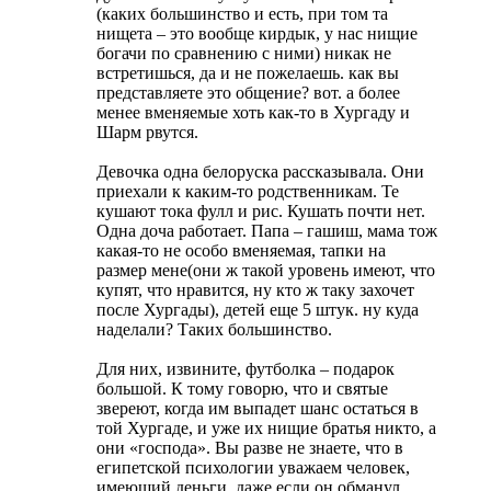
(каких большинство и есть, при том та
нищета – это вообще кирдык, у нас нищие
богачи по сравнению с ними) никак не
встретишься, да и не пожелаешь. как вы
представляете это общение? вот. а более
менее вменяемые хоть как-то в Хургаду и
Шарм рвутся.
Девочка одна белоруска рассказывала. Они
приехали к каким-то родственникам. Те
кушают тока фулл и рис. Кушать почти нет.
Одна доча работает. Папа – гашиш, мама тож
какая-то не особо вменяемая, тапки на
размер мене(они ж такой уровень имеют, что
купят, что нравится, ну кто ж таку захочет
после Хургады), детей еще 5 штук. ну куда
наделали? Таких большинство.
Для них, извините, футболка – подарок
большой. К тому говорю, что и святые
звереют, когда им выпадет шанс остаться в
той Хургаде, и уже их нищие братья никто, а
они «господа». Вы разве не знаете, что в
египетской психологии уважаем человек,
имеющий деньги, даже если он обманул